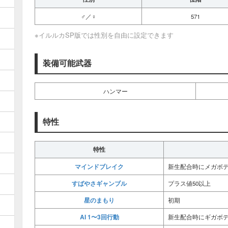
♂／♀
571
※イルルカSP版では性別を自由に設定できます
装備可能武器
ハンマー
特性
特性
マインドブレイク
新生配合時にメガボ
すばやさギャンブル
プラス値50以上
星のまもり
初期
AI 1〜3回行動
新生配合時にギガボ