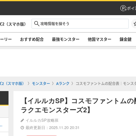
ポイ
ズ2（スマホ版）
ーリー
おすすめ配合
最強モンスター
他国マスター
錬金鍵
ズ2（スマホ版）
モンスター
Aランク
コスモファントムの配合表｜モンス
【イルルカSP】コスモファントムの
ラクエモンスターズ2】
イルルカSP攻略班
クの効果と覚えるスキル｜特技
最終更新日：2025.11.20 20:31