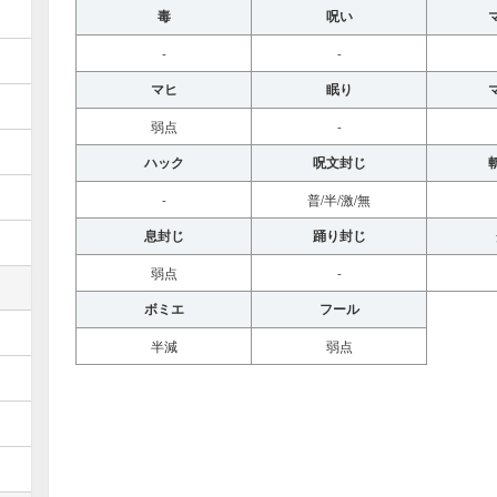
毒
呪い
-
-
マヒ
眠り
弱点
-
ハック
呪文封じ
-
普/半/激/無
息封じ
踊り封じ
弱点
-
ボミエ
フール
半減
弱点