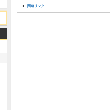
関連リンク
Loaded
:
/
Unmute
34.94%