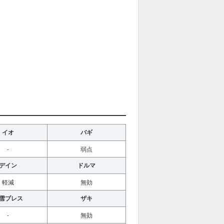
イオ
バギ
-
弱点
デイン
ドルマ
軽減
無効
雪ブレス
ザキ
-
無効