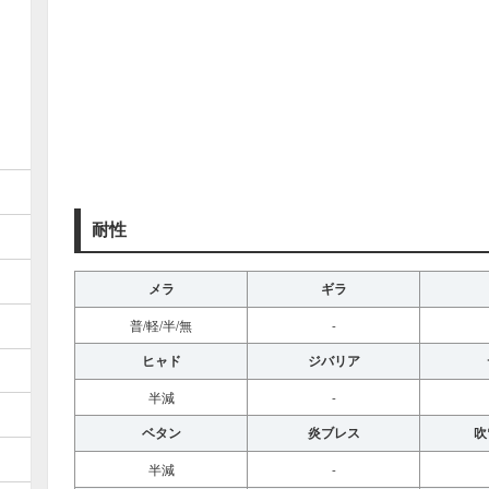
耐性
メラ
ギラ
普/軽/半/無
-
ヒャド
ジバリア
半減
-
ベタン
炎ブレス
吹
半減
-