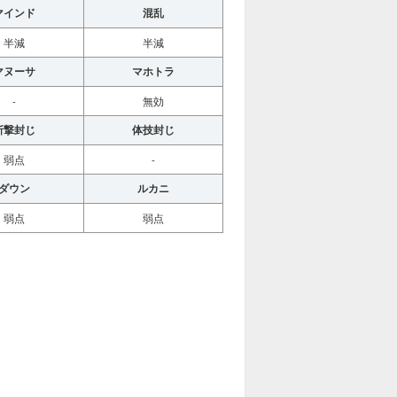
マインド
混乱
半減
半減
マヌーサ
マホトラ
-
無効
斬撃封じ
体技封じ
弱点
-
ダウン
ルカニ
弱点
弱点