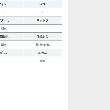
マインド
混乱
-
-
マヌーサ
マホトラ
弱点
-
斬撃封じ
体技封じ
弱点
普/半/激/無
ダウン
ルカニ
-
半減