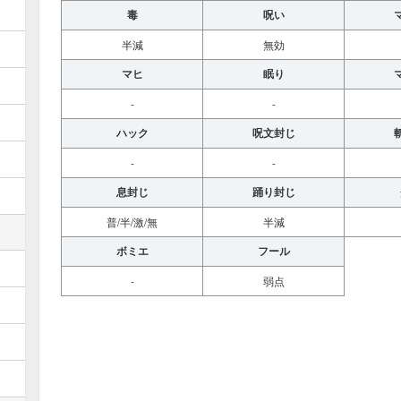
毒
呪い
半減
無効
マヒ
眠り
-
-
ハック
呪文封じ
-
-
息封じ
踊り封じ
普/半/激/無
半減
ボミエ
フール
-
弱点