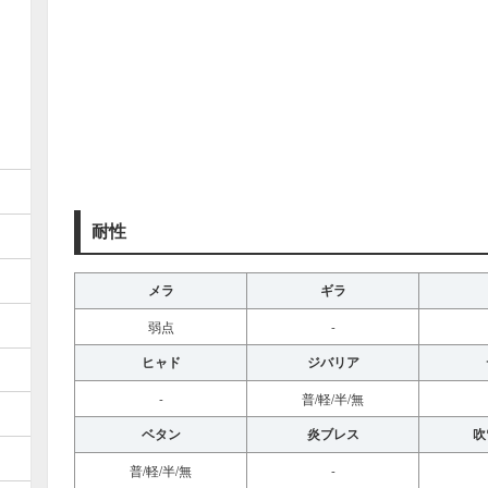
耐性
メラ
ギラ
弱点
-
ヒャド
ジバリア
-
普/軽/半/無
ベタン
炎ブレス
吹
普/軽/半/無
-