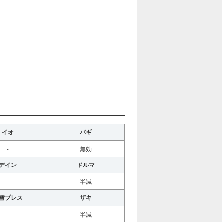
イオ
バギ
-
無効
デイン
ドルマ
-
半減
雪ブレス
ザキ
-
半減