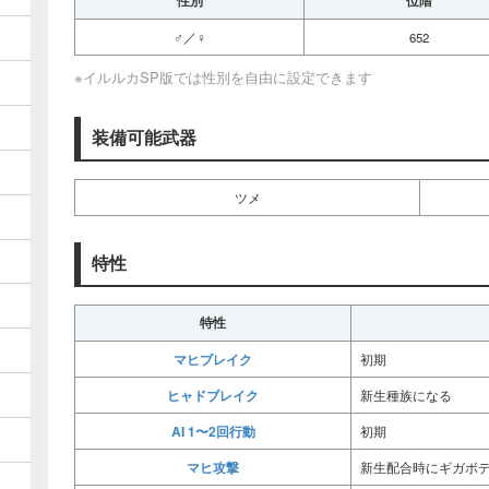
性別
位階
♂／♀
652
※イルルカSP版では性別を自由に設定できます
装備可能武器
ツメ
特性
特性
マヒブレイク
初期
ヒャドブレイク
新生種族になる
AI 1〜2回行動
初期
マヒ攻撃
新生配合時にギガボ