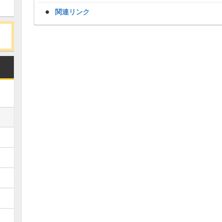
関連リンク
Loaded
:
/
Unmute
34.95%