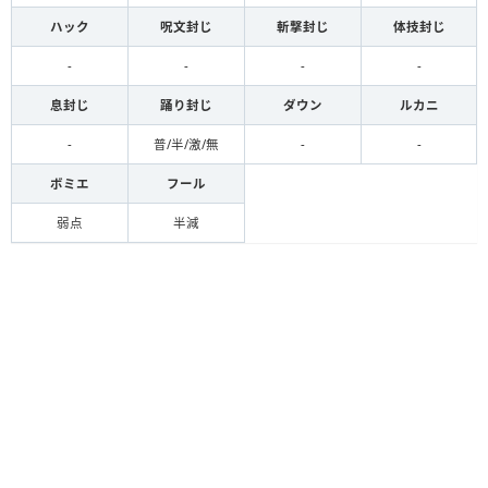
ハック
呪文封じ
斬撃封じ
体技封じ
-
-
-
-
息封じ
踊り封じ
ダウン
ルカニ
-
普/半/激/無
-
-
ボミエ
フール
弱点
半減