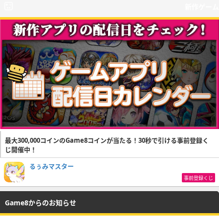
新作ゲーム
最大300,000コインのGame8コインが当たる！30秒で引ける事前登録く
じ開催中！
るぅみマスター
事前登録くじ
Game8からのお知らせ