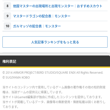
8
他国マスターの出現場所と出現モンスター｜おすすめスカウト
9
マスタードラゴンの配合表｜モンスター
10
ガルマッゾの配合表｜モンスター
人気記事ランキングをもっと見る
権利表記
© 2014 ARMOR PROJECT/BIRD STUDIO/SQUARE ENIX All Rights Reserved.
© SUGIYAMA KOBO
当サイトのコンテンツ内で使用しているゲーム画像の著作権その他の知的財産
権は、当該ゲームの提供元に帰属しています。
当サイトはGame8編集部が独自に作成したコンテンツを提供しております。
当サイトが掲載しているデータ、画像等の無断使用・無断転載は固くお断りし
ております。