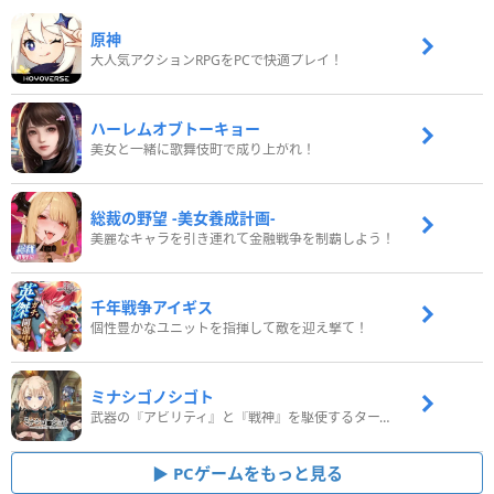
原神
大人気アクションRPGをPCで快適プレイ！
ハーレムオブトーキョー
美女と一緒に歌舞伎町で成り上がれ！
総裁の野望 -美女養成計画-
美麗なキャラを引き連れて金融戦争を制覇しよう！
千年戦争アイギス
個性豊かなユニットを指揮して敵を迎え撃て！
ミナシゴノシゴト
武器の『アビリティ』と『戦神』を駆使するターン制コマンドバトルRPG！
PCゲームをもっと見る