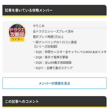
記事を書いている攻略メンバー
やりこみ
全ドラクエシリーズプレイ済み
累計プレイ時間1万以上
ライター
一部ナンバリングのトロコン達成
【シリーズ別実績】
・DQ5：仲間モンスター全キャラレベルMAX &はぐメタ
・DQ8：素手で竜神王撃破
・DQ9：全Lv99魔王地図踏破
・DQ11：全縛り裏ボスクリア
メンバーの情報を見る
この記事へのコメント