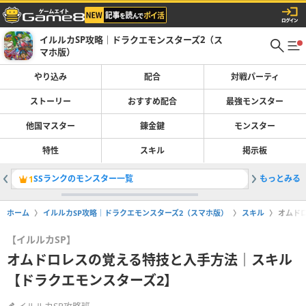
イルルカSP攻略｜ドラクエモンスターズ2（ス
マホ版）
やり込み
配合
対戦パーティ
ストーリー
おすすめ配合
最強モンスター
他国マスター
錬金鍵
モンスター
特性
スキル
掲示板
SSランクのモンスター一覧
もっとみる
大魔王マ
1
2
ホーム
イルルカSP攻略｜ドラクエモンスターズ2（スマホ版）
スキル
オムド
【イルルカSP】
オムドロレスの覚える特技と入手方法｜スキル
【ドラクエモンスターズ2】