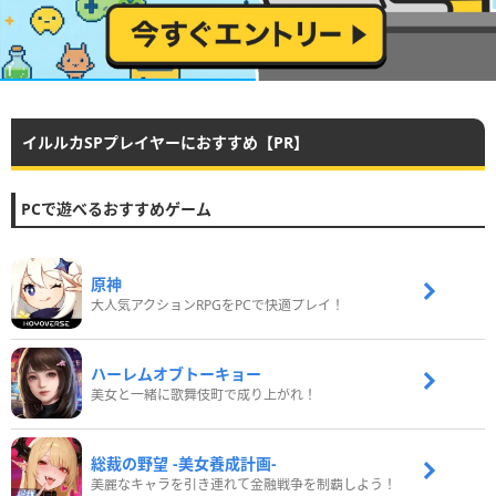
イルルカSPプレイヤーにおすすめ【PR】
PCで遊べるおすすめゲーム
原神
大人気アクションRPGをPCで快適プレイ！
ハーレムオブトーキョー
美女と一緒に歌舞伎町で成り上がれ！
総裁の野望 -美女養成計画-
美麗なキャラを引き連れて金融戦争を制覇しよう！