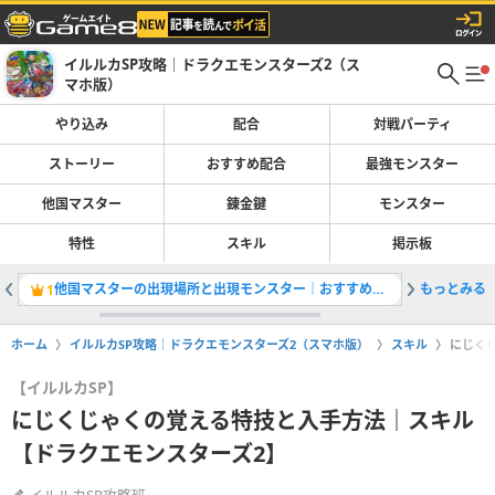
イルルカSP攻略｜ドラクエモンスターズ2（ス
マホ版）
やり込み
配合
対戦パーティ
ストーリー
おすすめ配合
最強モンスター
他国マスター
錬金鍵
モンスター
特性
スキル
掲示板
他国マスターの出現場所と出現モンスター｜おすすめスカウト
もっとみる
あくまの
1
2
ホーム
イルルカSP攻略｜ドラクエモンスターズ2（スマホ版）
スキル
にじく
【イルルカSP】
にじくじゃくの覚える特技と入手方法｜スキル
【ドラクエモンスターズ2】