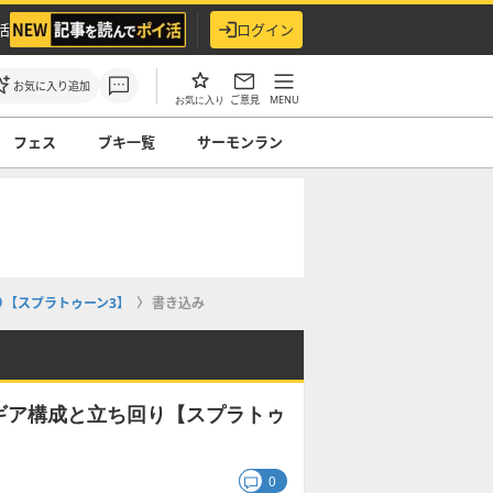
活
ログイン
お気に入り追加
ご意見
MENU
お気に入り
フェス
ブキ一覧
サーモンラン
【スプラトゥーン3】
書き込み
ギア構成と立ち回り【スプラトゥ
0