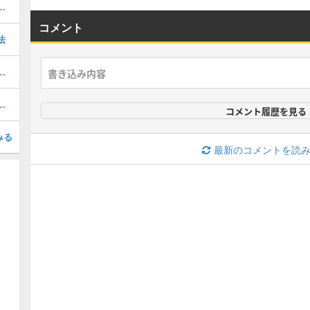
トのギア構成と立ち回り｜デンパミ
コメント
法
のギア構成と立ち回り｜シャプマ
おすすめギアと立ち回り｜ホッブラ
コメント履歴を見る
みる
最新のコメントを読