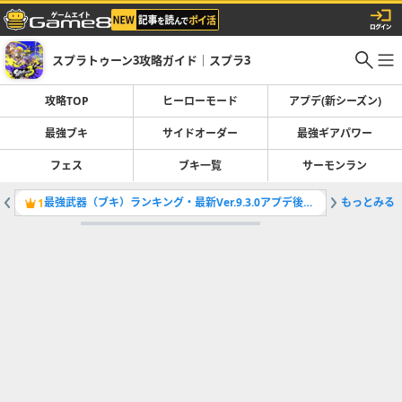
スプラトゥーン3攻略ガイド｜スプラ3
攻略TOP
ヒーローモード
アプデ(新シーズン)
最強ブキ
サイドオーダー
最強ギアパワー
フェス
ブキ一覧
サーモンラン
最強武器（ブキ）ランキング・最新Ver.9.3.0アプデ後環境
もっとみる
フェスの
1
2