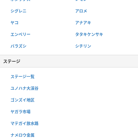
シグレニ
アロメ
ヤコ
アナアキ
エンペリー
タタキケンサキ
バラズシ
シチリン
ステージ
ステージ一覧
ユノハナ大渓谷
ゴンズイ地区
ヤガラ市場
マテガイ放水路
ナメロウ金属