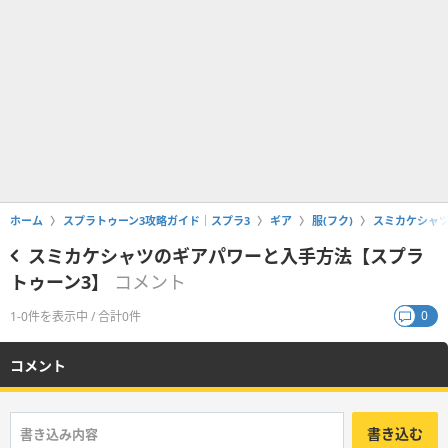
ホーム
スプラトゥーン3攻略ガイド｜スプラ3
ギア
服(フク)
スミカケシャ
スミカケシャツのギアパワーと入手方法【スプラ
トゥーン3】
コメント
0
1-0件を表示中 / 合計0件
コメント
書き込む