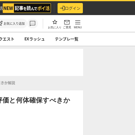
活
ログイン
お気に入り追加
ご意見
MENU
お気に入り
クエスト
EXラッシュ
テンプレ一覧
べきか解説
評価と何体確保すべきか