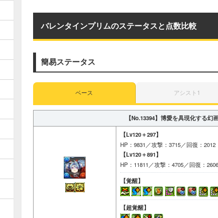
バレンタインプリムのステータスと点数比較
簡易ステータス
ベース
アシスト1
【No.13394】
博愛を具現化する幻
【Lv120＋297】
HP：9831／攻撃：3715／回復：2012
【Lv120＋891】
HP：11811／攻撃：4705／回復：260
【覚醒】
【超覚醒】