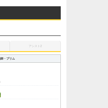
アシスト2
画師・プリム
6