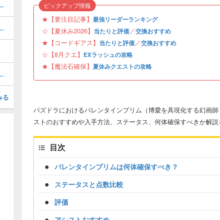
ボの当たりと評価・引くべき？
ピックアップ情報
★【要注目記事】
最強リーダーランキング
当たりと評価・引くべき？
☆【夏休み2026】
／
当たりと評価
交換おすすめ
★【コードギアス】
／
当たりと評価
交換おすすめ
☆【8月クエ】
EXラッシュの攻略
★【魔法石確保】
夏休みクエストの攻略
と当たり・どれを引くべき？
みる
パズドラにおけるバレンタインプリム（博愛を具現化する幻画師
ストのおすすめや入手方法、ステータス、何体確保すべきか解説
目次
バレンタインプリムは何体確保すべき？
ステータスと点数比較
評価
アシストおすすめ