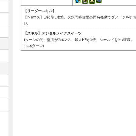
【リーダースキル】
【7×6マス】L字消し攻撃、火水同時攻撃の同時発動でダメージを81％
ジ。
【スキル】
デジタルメイクスイーツ
1ターンの間、盤面が7×6マス、最大HPが4倍。シールドを2つ破壊。
(9→5ターン)