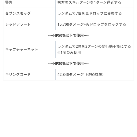
警告
味方のスキルターンを1ターン遅延する
セブンスモッグ
ランダムで7個を毒ドロップに変換する
レッドアラート
15,708ダメージ+火ドロップをロックする
----HP50%以下で使用----
ランダムで2体を3ターンの間行動不能にする
キャプチャーネット
※1度のみ使用
----HP30%以下で使用----
キリングコード
42,840ダメージ（連続攻撃）