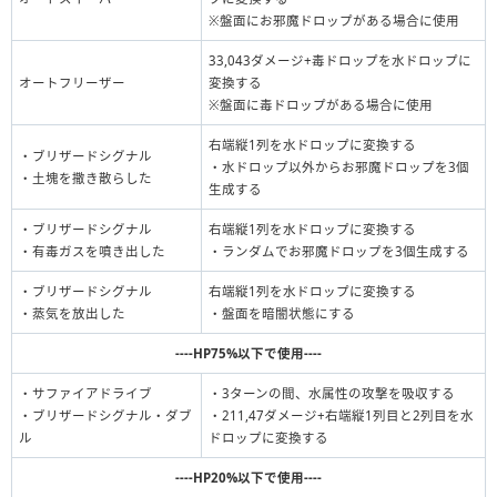
※盤面にお邪魔ドロップがある場合に使用
33,043ダメージ+毒ドロップを水ドロップに
オートフリーザー
変換する
※盤面に毒ドロップがある場合に使用
右端縦1列を水ドロップに変換する
・ブリザードシグナル
・水ドロップ以外からお邪魔ドロップを3個
・土塊を撒き散らした
生成する
・ブリザードシグナル
右端縦1列を水ドロップに変換する
・有毒ガスを噴き出した
・ランダムでお邪魔ドロップを3個生成する
・ブリザードシグナル
右端縦1列を水ドロップに変換する
・蒸気を放出した
・盤面を暗闇状態にする
----HP75%以下で使用----
・サファイアドライブ
・3ターンの間、水属性の攻撃を吸収する
・ブリザードシグナル・ダブ
・211,47ダメージ+右端縦1列目と2列目を水
ル
ドロップに変換する
----HP20%以下で使用----