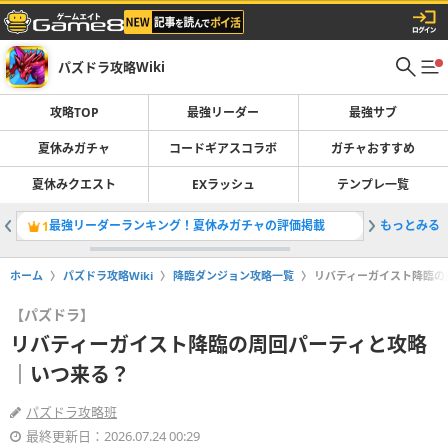
パズドラ攻略Wiki
攻略TOP
最強リーダー
最強サブ
夏休みガチャ
コードギアスコラボ
ガチャおすすめ
夏休みクエスト
EXラッシュ
テンプレ一覧
最強リーダーランキング！夏休みガチャの評価掲載
もっとみる
夏休みガ
1
2
ホーム
パズドラ攻略Wiki
降臨ダンジョン攻略一覧
リバティーガイスト降臨の
【パズドラ】
リバティーガイスト降臨の周回パーティと攻略
｜いつ来る？
パズドラ攻略班
最終更新日：2026.07.24 00:29