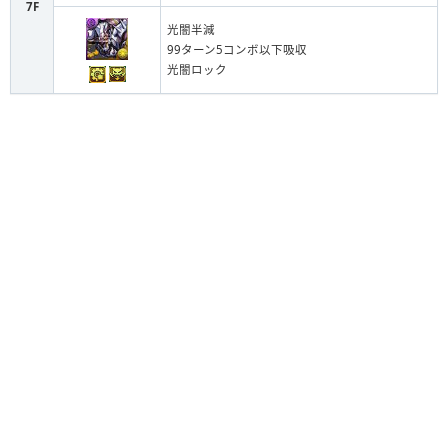
7F
光闇半減
99ターン5コンボ以下吸収
光闇ロック