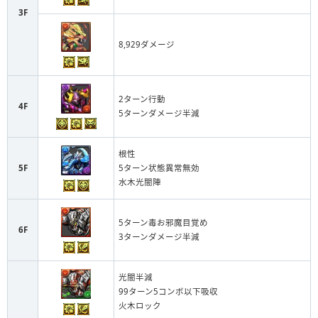
3F
8,929ダメージ
2ターン行動
4F
5ターンダメージ半減
根性
5F
5ターン状態異常無効
水木光闇陣
5ターン毒お邪魔目覚め
6F
3ターンダメージ半減
光闇半減
99ターン5コンボ以下吸収
火木ロック