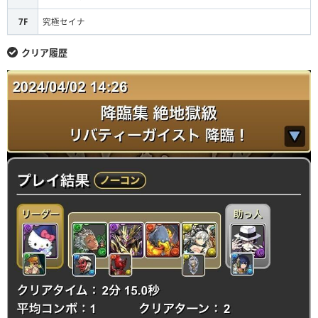
7F
究極セイナ
クリア履歴