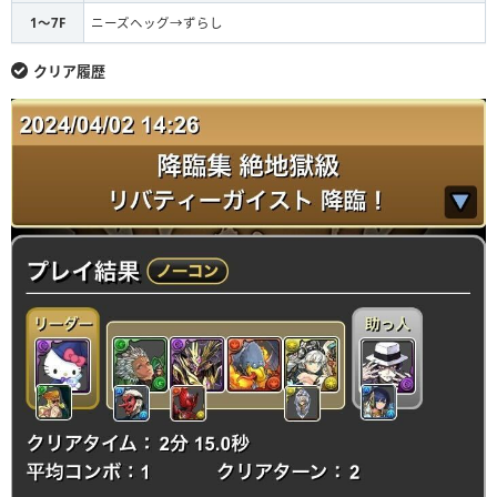
ニーズヘッグ
S
なし
1〜7F
ニーズヘッグ→ずらし
ニーズヘッグ
S
なし
クリア履歴
ニーズヘッグ
S
なし
S
なし
なし
ドットホノりん
F
なし