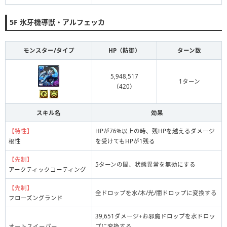
5F 氷牙機導獣・アルフェッカ
モンスター/タイプ
HP（防御）
ターン数
5,948,517
1ターン
（420）
スキル名
効果
【特性】
HPが76%以上の時、残HPを越えるダメージ
根性
を受けてもHPが1残る
【先制】
5ターンの間、状態異常を無効にする
アークティックコーティング
【先制】
全ドロップを水/木/光/闇ドロップに変換する
フローズングランド
39,651ダメージ+お邪魔ドロップを水ドロッ
オートスイーパー
プに変換する