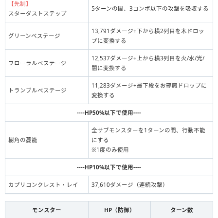
【先制】
5ターンの間、3コンボ以下の攻撃を吸収する
スターダストステップ
13,791ダメージ+下から横2列目を木ドロッ
グリーンベステージ
プに変換する
12,537ダメージ+上から横3列目を火/水/光/
フローラルべステージ
闇に変換する
11,283ダメージ+最下段をお邪魔ドロップに
トランブルべステージ
変換する
----HP50%以下で使用----
全サブモンスターを1ターンの間、行動不能
樹角の蔓籠
にする
※1度のみ使用
----HP10%以下で使用----
カプリコンクレスト・レイ
37,610ダメージ（連続攻撃）
モンスター
HP（防御）
ターン数