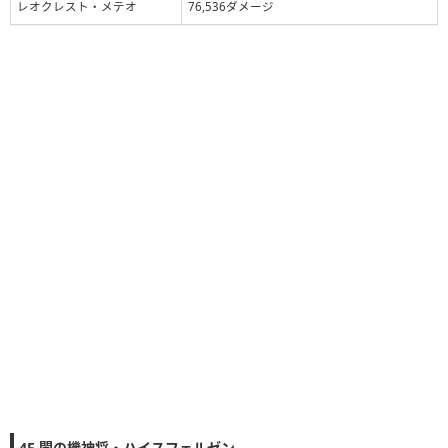
レオクレスト・メテオ
76,536ダメージ
4F 闇の機神将・ハイスフェルゼン