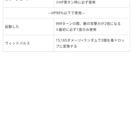
※HP満タン時に必ず使用
---HP99％以下で使用---
999ターンの間、敵の攻撃力が2倍になる
起動した
※最初に必ず1度のみ使用
15,165ダメージ+ランダムで3個を毒ドロッ
ウィンドパルス
プに変換する