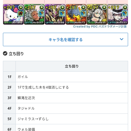
キャラ名を確認する
メイン
アシスト
立ち回り
ヴェロアキティ
ガイル
L
立ち回り
超転生ヴィシュヌ
鱗滝左近次
S
1F
ガイル
デスファリオン
火オーズ
S
2F
1Fで生成した木を4個消しにする
3F
鱗滝左近次
ジャミラス
S
なし
4F
タジャドル
究極ヴァルキリーCIEL
ウォル装備
S
5F
ジャミラス→ずらし
鬼舞辻無惨
水セイナ
F
6F
ウォル装備