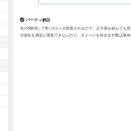
HP
パーティ解説
（+297）
光の5個消しで常に4コンボ加算されるので、正方形を組んでも
リーダースキル
22026
ボ強化を満足に用意できないので、ダメージを叩き出す際は基本
適用前
（27966）
リーダースキル
88104
適用後
（111864）
覚醒スキル
×6
×5
×10
×6
×1
×3
×1
×1