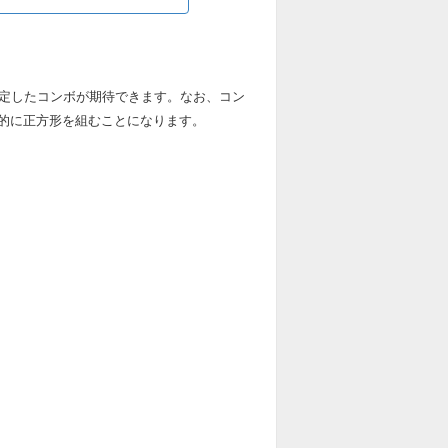
回復力
（+297）
安定したコンボが期待できます。なお、コン
3878
的に正方形を組むことになります。
（5660）
15512
（22640）
×2
×7
×3
×2