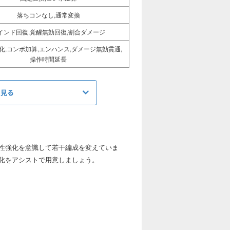
落ちコンなし,通常変換
インド回復,覚醒無効回復,割合ダメージ
化,コンボ加算,エンハンス,ダメージ無効貫通,
操作時間延長
を見る
回復力
（+297）
性強化を意識して若干編成を変えていま
2168
化をアシストで用意しましょう。
（3950）
4336
（7900）
×1
×1
×11
×1
×3
×1