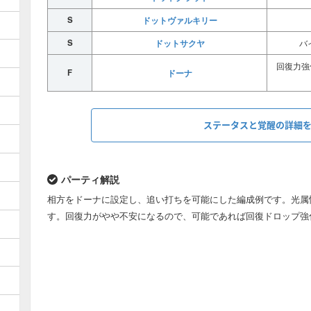
S
ドットヴァルキリー
S
ドットサクヤ
バ
回復力強
F
ドーナ
ステータスと覚醒の詳細
HP
パーティ解説
（+297）
相方をドーナに設定し、追い打ちを可能にした編成例です。光属
リーダースキル
28605
す。回復力がやや不安になるので、可能であれば回復ドロップ強
適用前
（34545）
リーダースキル
114420
適用後
（138180）
覚醒スキル
×3
×3
×5
×10
×1
×1
×3
×1