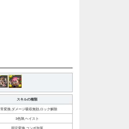
スキルの種類
通常変換,ダメージ吸収無効,ロック解除
3色陣,ヘイスト
固定変換,コンボ加算