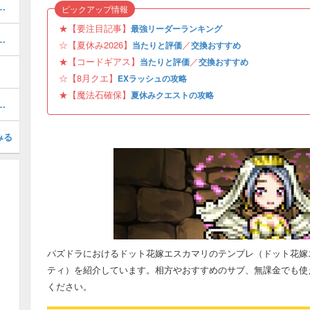
当たりと評価・引くべき？
ピックアップ情報
★【要注目記事】
最強リーダーランキング
ボの当たりと評価・引くべき？
☆【夏休み2026】
／
当たりと評価
交換おすすめ
★【コードギアス】
／
当たりと評価
交換おすすめ
☆【8月クエ】
EXラッシュの攻略
★【魔法石確保】
夏休みクエストの攻略
プレパーティ（ルルーシュパ）
みる
パズドラにおけるドット花嫁エスカマリのテンプレ（ドット花嫁エ
ティ）を紹介しています。相方やおすすめのサブ、無課金でも使
ください。