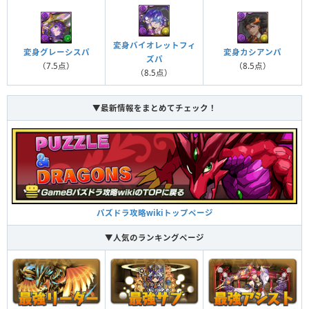
変身バイオレットフィ
変身グレーシスパ
変身カシアンパ
ズパ
（7.5点）
（8.5点）
（8.5点）
▼最新情報をまとめてチェック！
パズドラ攻略wikiトップページ
▼人気のランキングページ