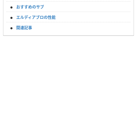
おすすめのサブ
エルディアブロの性能
関連記事