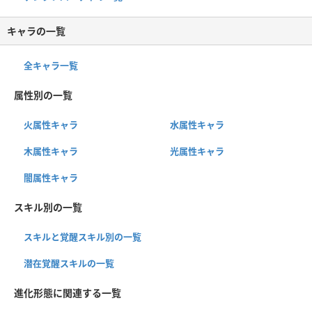
キャラの一覧
全キャラ一覧
属性別の一覧
火属性キャラ
水属性キャラ
木属性キャラ
光属性キャラ
闇属性キャラ
スキル別の一覧
スキルと覚醒スキル別の一覧
潜在覚醒スキルの一覧
進化形態に関連する一覧