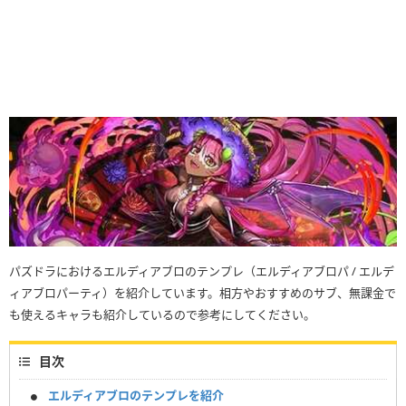
パズドラにおけるエルディアブロのテンプレ（エルディアブロパ / エルデ
ィアブロパーティ）を紹介しています。相方やおすすめのサブ、無課金で
も使えるキャラも紹介しているので参考にしてください。
目次
エルディアブロのテンプレを紹介