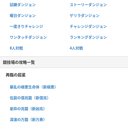
試練ダンジョン
ストーリーダンジョン
曜日ダンジョン
ゲリラダンジョン
一度きりチャレンジ
チャレンジダンジョン
ワンタッチダンジョン
ランキングダンジョン
8人対戦
4人対戦
闘技場の攻略一覧
再臨の超星
暴乱の極悪生命体（新極悪）
伍窮の億兆龍（新億兆）
星砕の兆龍（新凶兆）
深遠の万龍（新万寿）