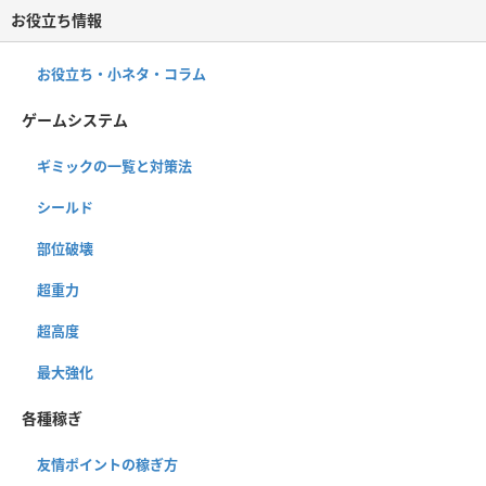
お役立ち情報
お役立ち・小ネタ・コラム
ゲームシステム
ギミックの一覧と対策法
シールド
部位破壊
超重力
超高度
最大強化
各種稼ぎ
友情ポイントの稼ぎ方