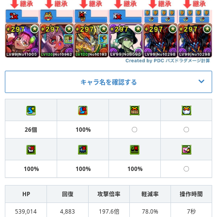
キャラ名を確認する
メイン
アシスト
変身エルディアブロ
バーテンダーワルりん装備
L
26個
100%
◯
◯
ワインリィ
時透無一郎装備
S
ギルガメッシュクル
スクイー装備
S
100%
100%
100%
◯
ペガサス装備（サクリファ
変身メルエム
S
イス）
HP
回復
攻撃倍率
軽減率
操作時間
ノクタリアキティ装備
変身ゴクレグス
S
539,014
4,883
197.6倍
78.0%
7秒