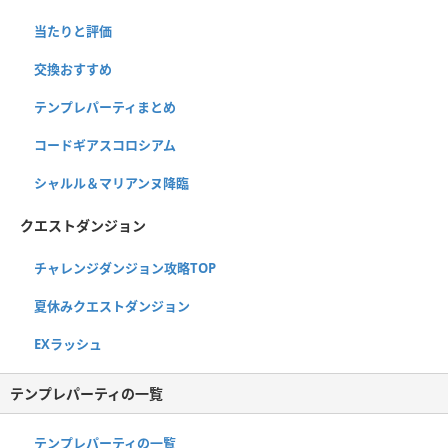
当たりと評価
交換おすすめ
テンプレパーティまとめ
コードギアスコロシアム
シャルル＆マリアンヌ降臨
クエストダンジョン
チャレンジダンジョン攻略TOP
夏休みクエストダンジョン
EXラッシュ
テンプレパーティの一覧
テンプレパーティの一覧