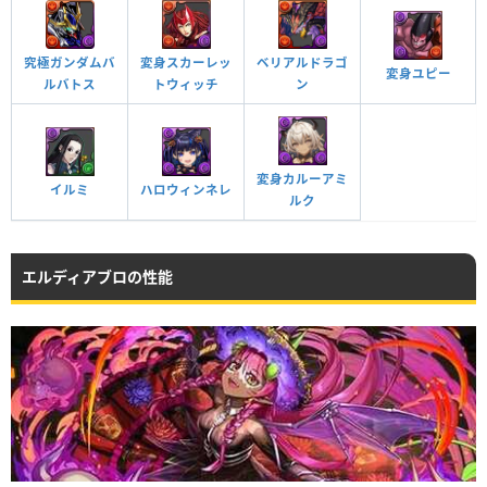
究極ガンダムバ
変身スカーレッ
ベリアルドラゴ
変身ユピー
ルバトス
トウィッチ
ン
変身カルーアミ
イルミ
ハロウィンネレ
ルク
エルディアブロの性能