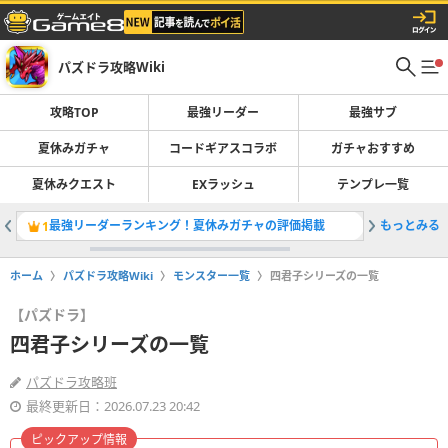
パズドラ攻略Wiki
攻略TOP
最強リーダー
最強サブ
夏休みガチャ
コードギアスコラボ
ガチャおすすめ
夏休みクエスト
EXラッシュ
テンプレ一覧
最強リーダーランキング！夏休みガチャの評価掲載
もっとみる
コードギ
1
2
ホーム
パズドラ攻略Wiki
モンスター一覧
四君子シリーズの一覧
【パズドラ】
四君子シリーズの一覧
パズドラ攻略班
最終更新日：2026.07.23 20:42
ピックアップ情報