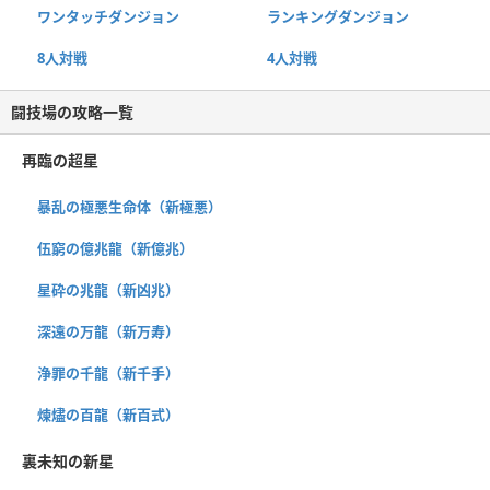
ワンタッチダンジョン
ランキングダンジョン
8人対戦
4人対戦
闘技場の攻略一覧
再臨の超星
暴乱の極悪生命体（新極悪）
伍窮の億兆龍（新億兆）
星砕の兆龍（新凶兆）
深遠の万龍（新万寿）
浄罪の千龍（新千手）
煉燼の百龍（新百式）
裏未知の新星