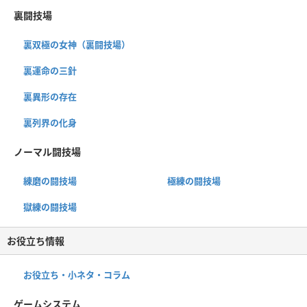
裏闘技場
裏双極の女神（裏闘技場）
裏運命の三針
裏異形の存在
裏列界の化身
ノーマル闘技場
練磨の闘技場
極練の闘技場
獄練の闘技場
お役立ち情報
お役立ち・小ネタ・コラム
ゲームシステム