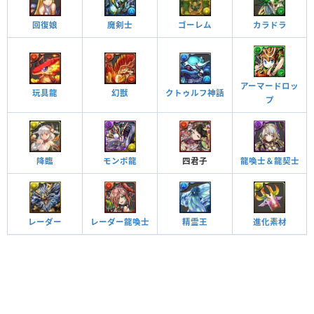
回復娘
魔剣士
ゴーレム
カラドラ
アーマードロッ
玩具龍
幻獣
クトゥルフ神話
プ
降臨
モンポ龍
四君子
龍喚士＆龍契士
レーダー
レーダー龍喚士
精霊王
進化素材