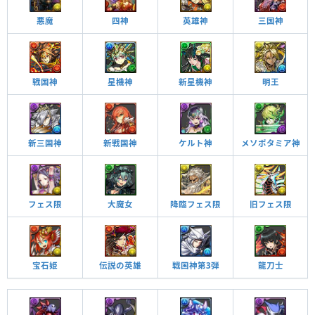
悪魔
四神
英雄神
三国神
戦国神
星機神
新星機神
明王
新三国神
新戦国神
ケルト神
メソポタミア神
フェス限
大魔女
降臨フェス限
旧フェス限
宝石姫
伝説の英雄
戦国神第3弾
龍刀士