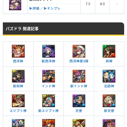
7.5
8.0
-
▶︎評価
／
▶︎テンプレ
パズドラ 関連記事
西洋神
新西洋神
西洋神第3弾
和神
新和神
インド神
新インド神
北欧神
エジプト神
天使
新天使
新エジプト神