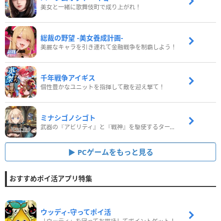
美女と一緒に歌舞伎町で成り上がれ！
総裁の野望 -美女養成計画-
美麗なキャラを引き連れて金融戦争を制覇しよう！
千年戦争アイギス
個性豊かなユニットを指揮して敵を迎え撃て！
ミナシゴノシゴト
武器の『アビリティ』と『戦神』を駆使するターン制コマンドバトルRPG！
PCゲームをもっと見る
おすすめポイ活アプリ特集
ウッディ‐守ってポイ活