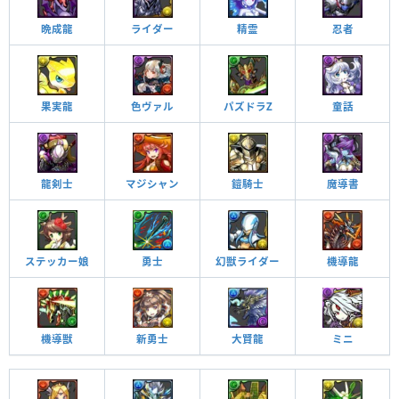
晩成龍
ライダー
精霊
忍者
果実龍
色ヴァル
パズドラZ
童話
龍剣士
マジシャン
鎧騎士
魔導書
ステッカー娘
勇士
幻獣ライダー
機導龍
機導獣
新勇士
大賢龍
ミニ