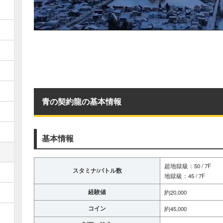
青の契約龍の基本情報
基本情報
超地獄級：50 / 7F
スタミナ/バトル数
地獄級：45 / 7F
経験値
約20,000
コイン
約45,000