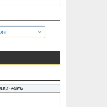
を見る
スキル上げ対象
前エルドラド
ドラド
注意点・先制行動