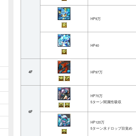
なし
HP9万
ホタルイカ
プレ
進化
HP40
究極
クラ
クラーケン
アフ
4F
HP97万
ウォ
進化
HP70万
ミニ
5ターン闇属性吸収
進化
6F
孫権
ウォーロン
木孫
HP120万
5ターン水ドロップ目覚め
光孫