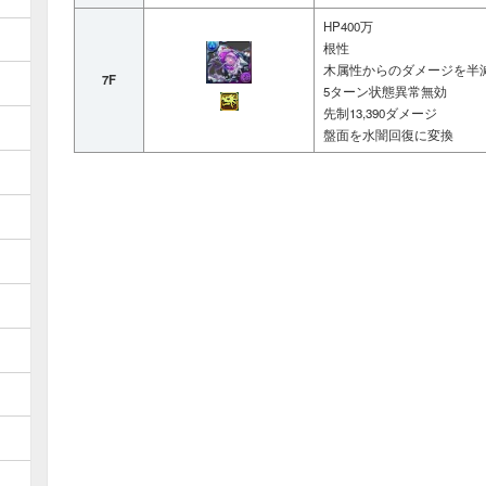
ミズ
HP400万
根性
進化
木属性からのダメージを半
7F
フェ
5ターン状態異常無効
究極
先制13,390ダメージ
ミズぷれドラ
盤面を水闇回復に変換
転生
ダイ
進化
セレ
ホー
イー
進化
ヤタ
アマ
ヤタガラス
火ア
光ア