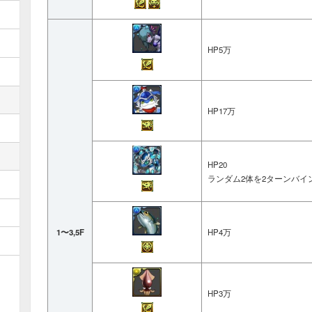
コズクラ
パイ
パイ
HP5万
火デ
フロ
フロ
HP17万
水デ
タウ
HP20
タウ
ランダム2体を2ターンバイ
木デ
フロストデーモン
ハー
ハー
1〜3,5F
HP4万
光デ
ブラ
ブラ
HP3万
闇デ