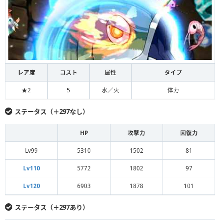
レア度
コスト
属性
タイプ
★2
5
水／火
体力
ステータス（＋297なし）
HP
攻撃力
回復力
Lv99
5310
1502
81
Lv110
5772
1802
97
Lv120
6903
1878
101
ステータス（＋297あり）