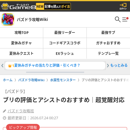
パズドラ攻略Wiki
攻略TOP
最強リーダー
最強サブ
夏休みガチャ
コードギアスコラボ
ガチャおすすめ
夏休みクエスト
EXラッシュ
テンプレ一覧
夏休みガチャの当たりと評価・引くべき？
もっとみる
最強リー
1
2
ホーム
パズドラ攻略Wiki
水属性モンスター
ブリの評価とアシストのおすすめ
【パズドラ】
ブリの評価とアシストのおすすめ｜超覚醒対応
パズドラ攻略班
最終更新日：2026.07.24 00:27
ピックアップ情報