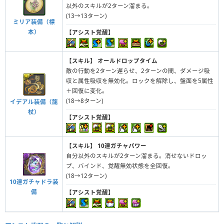
以外のスキルが2ターン溜まる。
(13→13ターン)
ミリア装備（標
本）
【アシスト覚醒】
【スキル】
オールドロップタイム
敵の行動を2ターン遅らせ、2ターンの間、ダメージ吸
収と属性吸収を無効化。ロックを解除し、盤面を5属性
＋回復に変化。
(18→8ターン)
イデアル装備（龍
杖）
【アシスト覚醒】
【スキル】
10連ガチャパワー
自分以外のスキルが2ターン溜まる。消せないドロッ
プ、バインド、覚醒無効状態を全回復。
(18→12ターン)
10連ガチャドラ装
備
【アシスト覚醒】