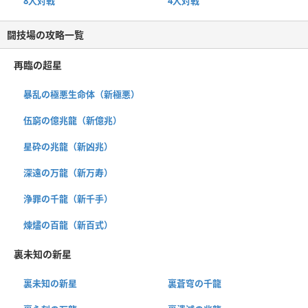
8人対戦
4人対戦
闘技場の攻略一覧
再臨の超星
暴乱の極悪生命体（新極悪）
伍窮の億兆龍（新億兆）
星砕の兆龍（新凶兆）
深遠の万龍（新万寿）
浄罪の千龍（新千手）
煉燼の百龍（新百式）
裏未知の新星
裏未知の新星
裏蒼穹の千龍