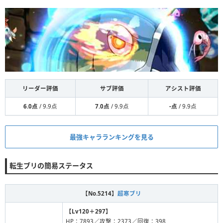
リーダー評価
サブ評価
アシスト評価
6.0点
/ 9.9点
7.0点
/ 9.9点
-点
/ 9.9点
最強キャラランキングを見る
転生ブリの簡易ステータス
【No.5214】
超寒ブリ
【Lv120＋297】
HP：7893／攻撃：2373／回復：398