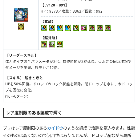
【Lv120＋891】
HP：9873／攻撃：3363／回復：992
【覚醒】
【超覚醒】
【リーダースキル】
体力タイプの全パラメータが2倍。操作時間が2秒延長。火水光の同時攻撃で
ダメージを半減、攻撃力が12倍。
【スキル】
超きときと
HPを50％回復。ドロップのロック状態を解除。闇ドロップを水に、木ドロッ
プを回復に変化。
(16→6ターン)
レア度制限のある編成で輝く
ブリはレア度制限のある
カイドウ
のような編成で活躍を見込めます。性能
そのものは高くないので汎用性はありませんが、ドロップ産ながら局所