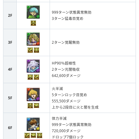
999ターン状態異常無効
2F
3ターン猛毒目覚め
3F
2ターン覚醒無効
HP90％超根性
4F
2ターン光闇吸収
642,600ダメージ
火半減
5ターンロック目覚め
5F
555,500ダメージ
上から2段目に火と闇を生成
体力半減
999ターン状態異常無効
6F
720,000ダメージ
ドロップ7個ロック