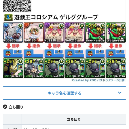
キャラ名を確認する
メイン
アシスト
立ち回り
究極インセクター羽蛾
轟焦凍装備
L
立ち回り
究極ゼラ
クリスマスヘラ装備
S