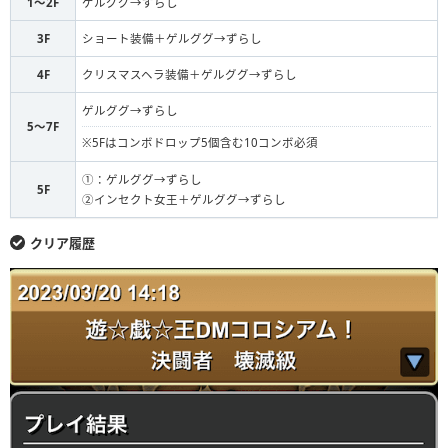
1〜2F
ゲルググ→ずらし
ゲルググ
ビッグマムの手配書
S
3F
ショート装備＋ゲルググ→ずらし
4F
クリスマスヘラ装備＋ゲルググ→ずらし
ゲルググ
ビッグマムの手配書
S
ゲルググ→ずらし
ゲルググ
グリーンペインター
S
5〜7F
※5Fはコンボドロップ5個含む10コンボ必須
ゲルググ
グリーンペインター
F
①：ゲルググ→ずらし
5F
②インセクト女王＋ゲルググ→ずらし
クリア履歴