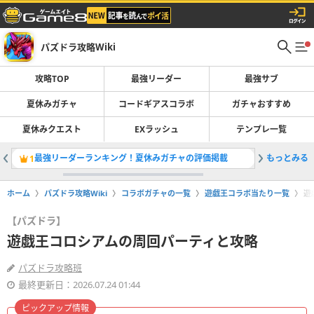
パズドラ攻略Wiki
攻略TOP
最強リーダー
最強サブ
夏休みガチャ
コードギアスコラボ
ガチャおすすめ
夏休みクエスト
EXラッシュ
テンプレ一覧
最強リーダーランキング！夏休みガチャの評価掲載
もっとみる
夏休みガ
1
2
ホーム
パズドラ攻略Wiki
コラボガチャの一覧
遊戯王コラボ当たり一覧
遊
【パズドラ】
遊戯王コロシアムの周回パーティと攻略
パズドラ攻略班
最終更新日：2026.07.24 01:44
ピックアップ情報