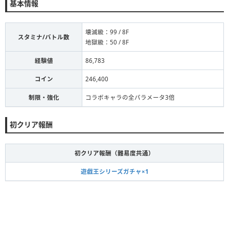
基本情報
壊滅級：99 / 8F
スタミナ/バトル数
地獄級：50 / 8F
経験値
86,783
コイン
246,400
制限・強化
コラボキャラの全パラメータ3倍
初クリア報酬
初クリア報酬（難易度共通）
遊戯王シリーズガチャ×1