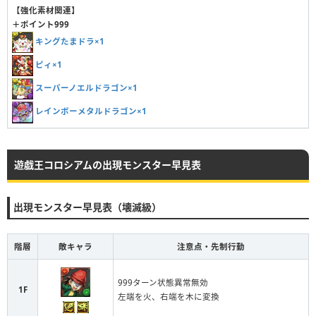
【強化素材関連】
＋ポイント999
キングたまドラ×1
ピィ×1
スーパーノエルドラゴン×1
レインボーメタルドラゴン×1
遊戯王コロシアムの出現モンスター早見表
出現モンスター早見表（壊滅級）
階層
敵キャラ
注意点・先制行動
999ターン状態異常無効
1F
左端を火、右端を木に変換