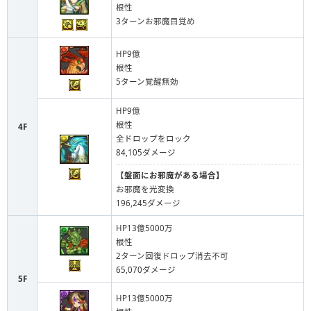
根性
3ターンお邪魔目覚め
HP9億
根性
5ターン覚醒無効
HP9億
根性
4F
全ドロップをロック
84,105ダメージ
【盤面にお邪魔がある場合】
お邪魔を光変換
196,245ダメージ
HP13億5000万
根性
2ターン回復ドロップ消去不可
65,070ダメージ
5F
HP13億5000万