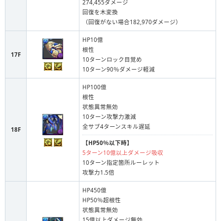
274,455ダメージ
回復を木変換
（回復がない場合182,970ダメージ）
HP10億
根性
17F
10ターンロック目覚め
10ターン90％ダメージ軽減
HP100億
根性
状態異常無効
10ターン攻撃力激減
全サブ4ターンスキル遅延
18F
【HP50％以下時】
5ターン10億以上ダメージ吸収
10ターン指定箇所ルーレット
攻撃力1.5倍
HP450億
HP50％超根性
状態異常無効
15億以上ダメージ無効