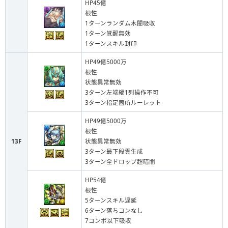
HP45億
根性
1ターンランダム木闇吸収
1ターン覚醒無効
1ターンスキル封印
HP49億5000万
根性
状態異常無効
3ターン左端縦1列操作不可
3ターン指定箇所ルーレット
HP49億5000万
根性
13F
状態異常無効
3ターン最下段雲生成
3ターン全ドロップ超暗闇
HP54億
根性
5ターンスキル遅延
6ターン落ちコンなし
7コンボ以下吸収