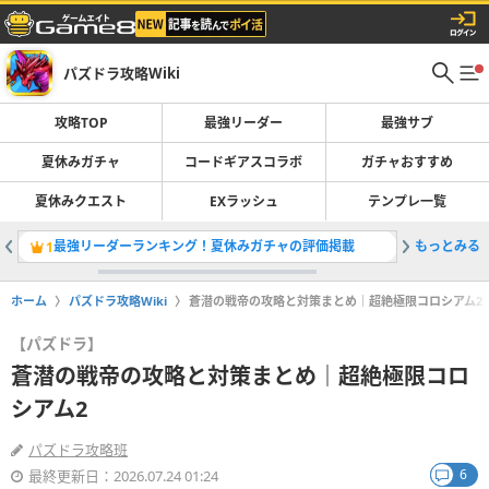
パズドラ攻略Wiki
攻略TOP
最強リーダー
最強サブ
夏休みガチャ
コードギアスコラボ
ガチャおすすめ
夏休みクエスト
EXラッシュ
テンプレ一覧
最強リーダーランキング！夏休みガチャの評価掲載
もっとみる
コードギ
1
2
ホーム
パズドラ攻略Wiki
蒼潜の戦帝の攻略と対策まとめ｜超絶極限コロシアム2
【パズドラ】
蒼潜の戦帝の攻略と対策まとめ｜超絶極限コロ
シアム2
パズドラ攻略班
6
最終更新日：2026.07.24 01:24