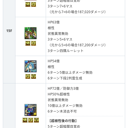
3ターン超暗闇目覚め
3ターン7×6マス
（元から7×6の場合187,020ダメージ）
HP63億
根性
15F
状態異常無効
3ターン5×6マス
（元から5×6の場合187,200ダメージ）
3ターン四隅ルーレット
HP54億
根性
6ターン5億以上ダメージ無効
6ターン下段2列雲生成
HP72億／防御力3億
HP50％超根性
状態異常無効
10億以上ダメージ無効
6ターン木消去不可
【
超根性後の行動
】
5ターン超暗闇目覚め