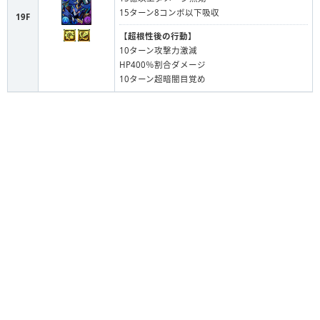
15ターン8コンボ以下吸収
19F
【
超根性後の行動
】
10ターン攻撃力激減
HP400％割合ダメージ
10ターン超暗闇目覚め