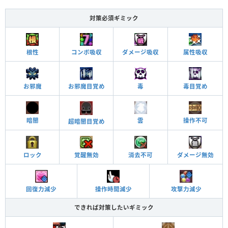
対策必須ギミック
根性
コンボ吸収
ダメージ吸収
属性吸収
お邪魔
お邪魔目覚め
毒
毒目覚め
雲
暗闇
操作不可
超暗闇目覚め
ロック
覚醒無効
消去不可
ダメージ無効
回復力減少
操作時間減少
攻撃力減少
できれば対策したいギミック