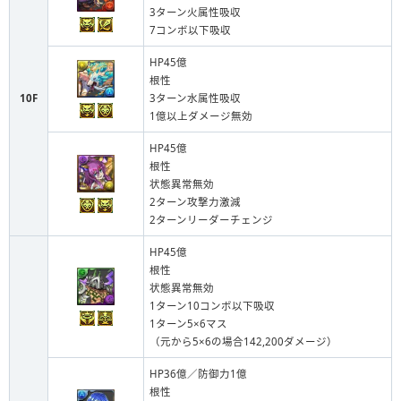
3ターン火属性吸収
7コンボ以下吸収
HP45億
根性
10F
3ターン水属性吸収
1億以上ダメージ無効
HP45億
根性
状態異常無効
2ターン攻撃力激減
2ターンリーダーチェンジ
HP45億
根性
状態異常無効
1ターン10コンボ以下吸収
1ターン5×6マス
（元から5×6の場合142,200ダメージ）
HP36億／防御力1億
根性