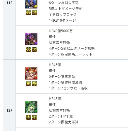
11F
6ターン水消去不可
5億以上ダメージ無効
全ドロップロック
149,310ダメージ
HP49億5000万
根性
状態異常無効
4ターン5億以上ダメージ無効
4ターン指定箇所ルーレット
HP45億
根性
5ターン覚醒無効
1ターン操作時間激減
1ターン7コンボ以下吸収
HP45億
根性
12F
状態異常無効
2ターンHP半減
2ターン回復力半減