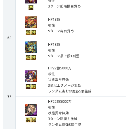
根性
3ターン超暗闇目覚め
HP18億
根性
5ターン毒目覚め
6F
HP18億
根性
5ターン最上段1列雲
HP22億5000万
根性
状態異常無効
3億以上ダメージ無効
ランダム毒お邪魔各5個生成
7F
HP22億5000万
根性
状態異常無効
3ターン回復力激減
ランダム爆弾8個生成