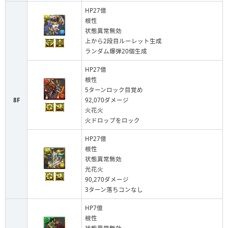
HP27億
根性
状態異常無効
上から2段目ルーレット生成
ランダム爆弾20個生成
HP27億
根性
5ターンロック目覚め
8F
92,070ダメージ
火花火
火ドロップをロック
HP27億
根性
状態異常無効
光花火
90,270ダメージ
3ターン落ちコンなし
HP7億
根性