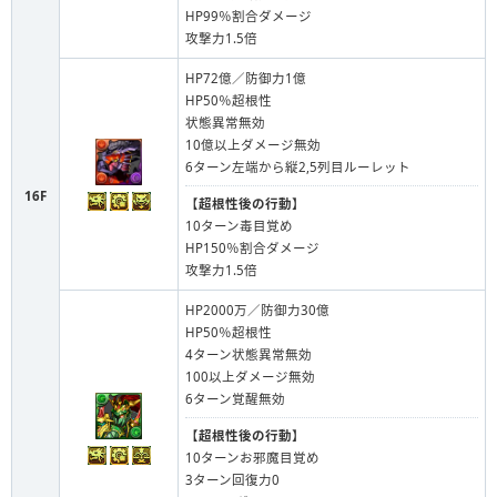
HP99％割合ダメージ
攻撃力1.5倍
HP72億／防御力1億
HP50％超根性
状態異常無効
10億以上ダメージ無効
6ターン左端から縦2,5列目ルーレット
16F
【
超根性後の行動
】
10ターン毒目覚め
HP150％割合ダメージ
攻撃力1.5倍
HP2000万／防御力30億
HP50％超根性
4ターン状態異常無効
100以上ダメージ無効
6ターン覚醒無効
【
超根性後の行動
】
10ターンお邪魔目覚め
3ターン回復力0