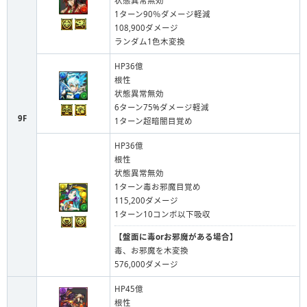
状態異常無効
1ターン90％ダメージ軽減
108,900ダメージ
ランダム1色木変換
HP36億
根性
状態異常無効
6ターン75%ダメージ軽減
9F
1ターン超暗闇目覚め
HP36億
根性
状態異常無効
1ターン毒お邪魔目覚め
115,200ダメージ
1ターン10コンボ以下吸収
【盤面に毒orお邪魔がある場合】
毒、お邪魔を木変換
576,000ダメージ
HP45億
根性