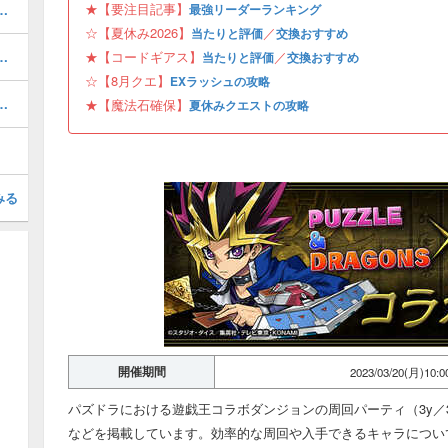
★【要注目記事】
当たりと評価・引くべき？
最強リーダーランキング
☆【夏休み2026】
／
当たりと評価
交換おすすめ
ボの当たりと評価・引くべき？
★【コードギアス】
／
当たりと評価
交換おすすめ
☆【8月クエ】
EXラッシュの攻略
と当たり・どれを引くべき？
★【魔法石確保】
夏休みクエストの攻略
みる
開催期間
2023/03/20(月)10:
パズドラにおける遊戯王コラボダンジョンの周回パーティ（3y／
などを掲載しています。効率的な周回や入手できるキャラについ