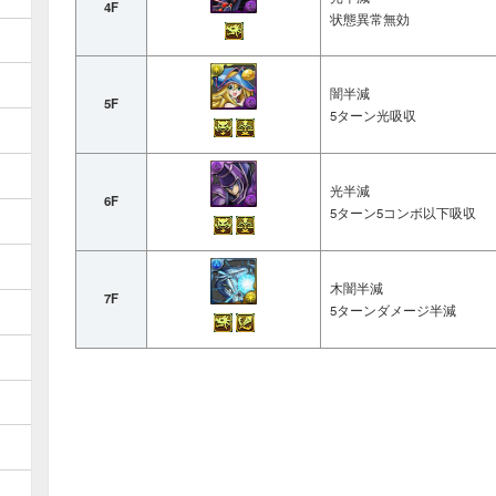
4F
状態異常無効
闇半減
5F
5ターン光吸収
光半減
6F
5ターン5コンボ以下吸収
木闇半減
7F
5ターンダメージ半減