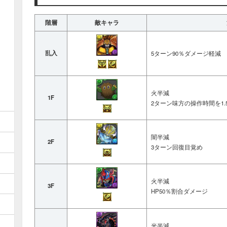
階層
敵キャラ
乱入
5ターン90％ダメージ軽減
火半減
1F
2ターン味方の操作時間を1.
闇半減
2F
3ターン回復目覚め
火半減
3F
HP50％割合ダメージ
光半減