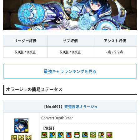
リーダー評価
サブ評価
アシスト評価
6.0点
/ 9.9点
6.0点
/ 9.9点
-点
/ 9.9点
最強キャラランキングを見る
オラージュの簡易ステータス
【No.4691】
双殲装姫オラージュ
ConvertDepthError
【覚醒】