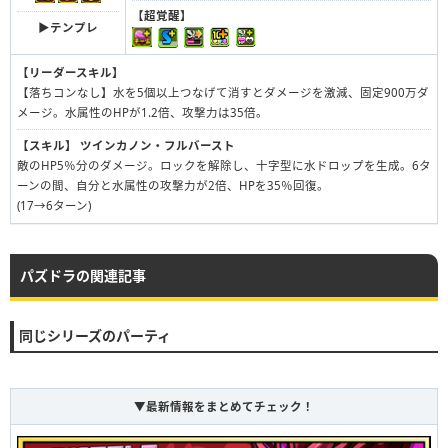
【超覚醒】
▶︎テンプレ
【リーダースキル】
【落ちコンなし】水を5個以上つなげて消すとダメージを激減、固定900万ダ
メージ。水属性のHPが1.2倍、攻撃力は35倍。
【スキル】
ツインカノン・フルバースト
敵のHP5％分のダメージ。ロックを解除し、十字型に水ドロップを生成。6タ
ーンの間、自分と水属性の攻撃力が2倍、HPを35％回復。
(17→6ターン)
パズドラの関連記事
同じシリーズのパーティ
▼最新情報をまとめてチェック！