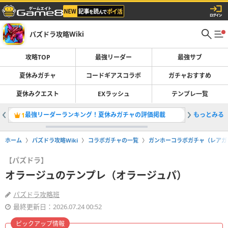
パズドラ攻略Wiki
攻略TOP
最強リーダー
最強サブ
夏休みガチャ
コードギアスコラボ
ガチャおすすめ
夏休みクエスト
EXラッシュ
テンプレ一覧
最強リーダーランキング！夏休みガチャの評価掲載
もっとみる
コードギ
1
2
ホーム
パズドラ攻略Wiki
コラボガチャの一覧
ガンホーコラボガチャ（レアガ
【パズドラ】
オラージュのテンプレ（オラージュパ）
パズドラ攻略班
最終更新日：2026.07.24 00:52
ピックアップ情報