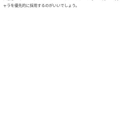
適用前
（41933）
（2700）
ャラを優先的に採用するのがいいでしょう。
リーダースキル
35993
918
適用後
（41933）
（2700）
覚醒スキル
×13
×6
×1
×3
×3
×5
×1
×4
×2
×2