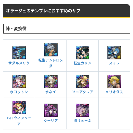
オラージュのテンプレにおすすめのサブ
陣・変換役
転生アンドロメ
サダルメリク
転生カリン
スミレ
ダ
水コットン
水ネイ
ソニアクレア
メリオダス
ハロウィンソニ
クーリア
闇リューネ
ア