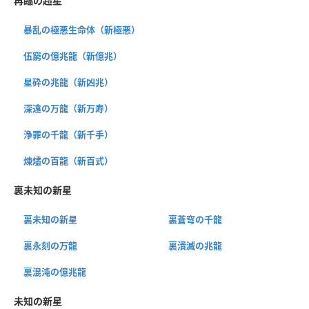
再臨の超星
暴乱の極悪生命体（新極悪）
伍窮の億兆龍（新億兆）
星砕の兆龍（新凶兆）
深遠の万龍（新万寿）
浄罪の千龍（新千手）
煉燼の百龍（新百式）
裏未知の新星
裏未知の新星
裏蒼穹の千龍
裏永刻の万龍
裏潰滅の兆龍
裏混沌の億兆龍
未知の新星