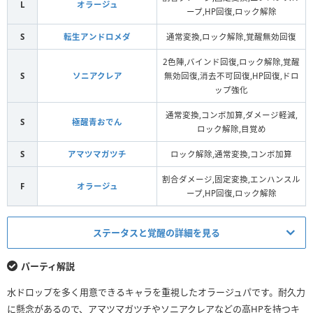
L
オラージュ
ープ,HP回復,ロック解除
S
転生アンドロメダ
通常変換,ロック解除,覚醒無効回復
2色陣,バインド回復,ロック解除,覚醒
S
ソニアクレア
無効回復,消去不可回復,HP回復,ドロ
ップ強化
通常変換,コンボ加算,ダメージ軽減,
S
極醒青おでん
ロック解除,目覚め
S
アマツマガツチ
ロック解除,通常変換,コンボ加算
割合ダメージ,固定変換,エンハンスル
F
オラージュ
ープ,HP回復,ロック解除
ステータスと覚醒の詳細を見る
HP
回復力
パーティ解説
（+297）
（+297）
水ドロップを多く用意できるキャラを重視したオラージュパです。耐久力
リーダースキル
35993
918
に懸念があるので、アマツマガツチやソニアクレアなどの高HPを持つキ