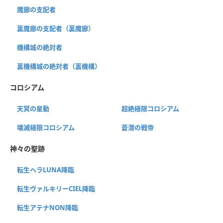
魔廊の支配者
裏魔廊の支配者（裏魔廊）
機構城の絶対者
裏機構城の絶対者（裏機構）
コロシアム
天冥の星動
超絶極限コロシアム
壊滅極限コロシアム
蒼潜の戦帝
神々の聖跡
転生ヘラLUNA降臨
転生ヴァルキリーCIEL降臨
転生アテナNON降臨