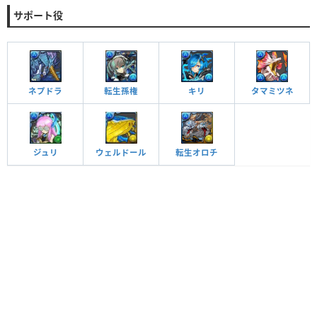
サポート役
ネプドラ
転生孫権
キリ
タマミツネ
ジュリ
ウェルドール
転生オロチ