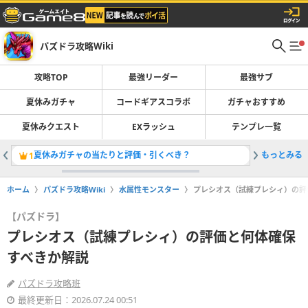
パズドラ攻略Wiki
攻略TOP
最強リーダー
最強サブ
夏休みガチャ
コードギアスコラボ
ガチャおすすめ
夏休みクエスト
EXラッシュ
テンプレ一覧
夏休みガチャの当たりと評価・引くべき？
もっとみる
最強リー
1
2
ホーム
パズドラ攻略Wiki
水属性モンスター
プレシオス（試練プレシィ）の評
【パズドラ】
プレシオス（試練プレシィ）の評価と何体確保
すべきか解説
パズドラ攻略班
最終更新日：2026.07.24 00:51