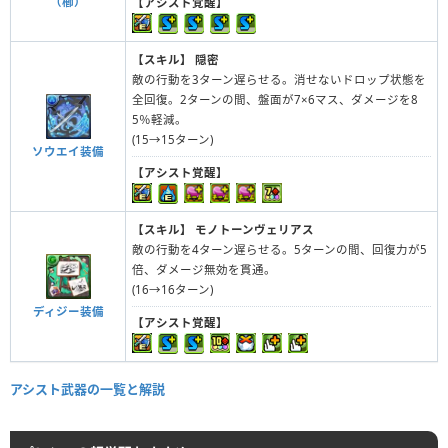
（櫛）
【アシスト覚醒】
【スキル】
隠密
敵の行動を3ターン遅らせる。消せないドロップ状態を
全回復。2ターンの間、盤面が7×6マス、ダメージを8
5％軽減。
(15→15ターン)
ソウエイ装備
【アシスト覚醒】
【スキル】
モノトーンヴェリアス
敵の行動を4ターン遅らせる。5ターンの間、回復力が5
倍、ダメージ無効を貫通。
(16→16ターン)
ディジー装備
【アシスト覚醒】
アシスト武器の一覧と解説