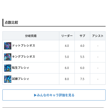
点数比較
分岐究極
リーダー
サブ
アシスト
ドットプレシオス
4.0
4.0
-
キングプレシオス
5.0
5.5
-
転生プレシィ
6.0
6.0
-
試練プレシィ
8.0
7.5
-
▶︎みんなのキャラ評価を見る