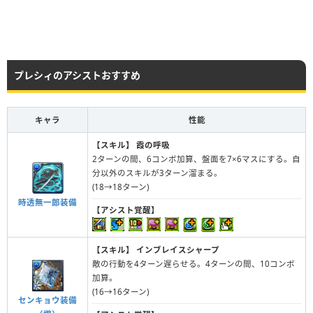
プレシィのアシストおすすめ
キャラ
性能
【スキル】
霞の呼吸
2ターンの間、6コンボ加算、盤面を7×6マスにする。自
分以外のスキルが3ターン溜まる。
(18→18ターン)
時透無一郎装備
【アシスト覚醒】
【スキル】
インブレイスシャープ
敵の行動を4ターン遅らせる。4ターンの間、10コンボ
加算。
(16→16ターン)
センキョウ装備