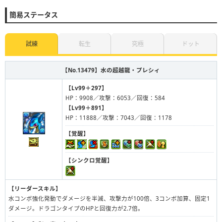
簡易ステータス
試練
転生
究極
ドット
【No.13479】
水の超越龍・プレシィ
【Lv99＋297】
HP：9908／攻撃：6053／回復：584
【Lv99＋891】
HP：11888／攻撃：7043／回復：1178
【覚醒】
【シンクロ覚醒】
【リーダースキル】
水コンボ強化発動でダメージを半減、攻撃力が100倍、3コンボ加算、固定1
ダメージ。ドラゴンタイプのHPと回復力が2.7倍。