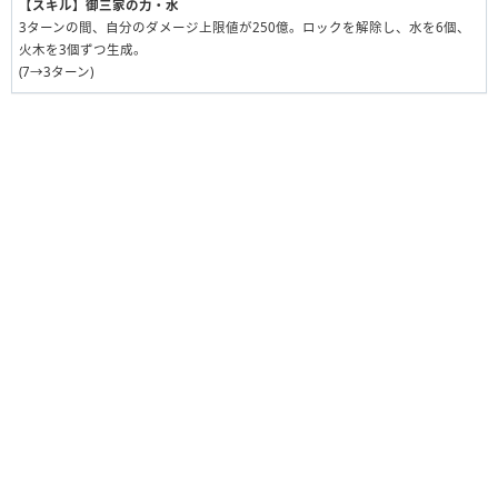
【スキル】
御三家の力・水
3ターンの間、自分のダメージ上限値が250億。ロックを解除し、水を6個、
火木を3個ずつ生成。
(7→3ターン)