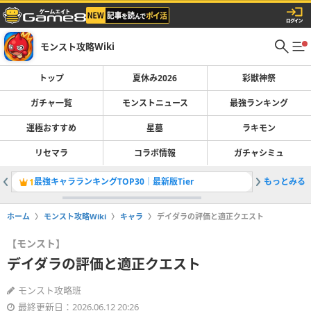
モンスト攻略Wiki
トップ
夏休み2026
彩獣神祭
ガチャ一覧
モンストニュース
最強ランキング
運極おすすめ
星墓
ラキモン
リセマラ
コラボ情報
ガチャシミュ
最強キャラランキングTOP30｜最新版Tier
もっとみる
アゲイン
1
2
ホーム
モンスト攻略Wiki
キャラ
デイダラの評価と適正クエスト
【モンスト】
デイダラの評価と適正クエスト
モンスト攻略班
最終更新日：2026.06.12 20:26