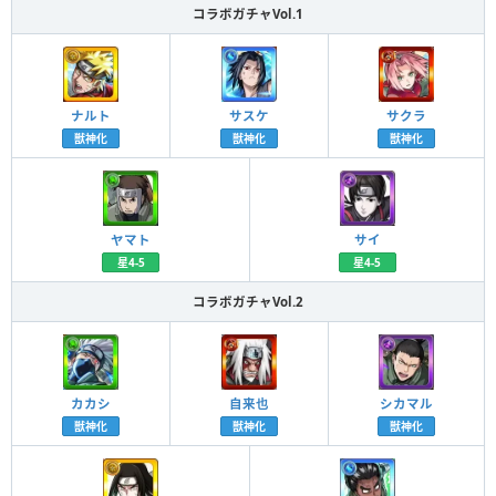
コラボガチャVol.1
ナルト
サスケ
サクラ
獣神化
獣神化
獣神化
ヤマト
サイ
星4-5
星4-5
コラボガチャVol.2
カカシ
自来也
シカマル
獣神化
獣神化
獣神化