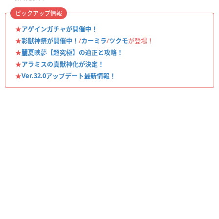
ピックアップ情報
★
アゲインガチャが開催中！
★
彩獣神祭が開催中！
/
カーミラ
/
ツクモ
が登場！
★
麗夏映夢【超究極】の適正と攻略！
★
アラミスの真獣神化が決定！
★
Ver.32.0アップデート最新情報！