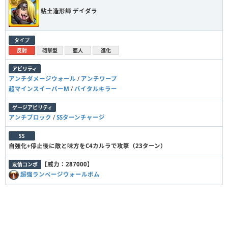
粘土造形師 デイダラ
タイプ
反射
砲撃型
亜人
進化
アビリティ
アンチダメージウォール
/
アンチワープ
超マインスイーパーM
/
バイタルキラー
ゲージアビリティ
アンチブロック
/
SSターンチャージ
SS
自強化+停止後に敵と味方をC4カルラで攻撃（23ターン）
【
威力：287000
】
友情コンボ
超強ランページウォールボム