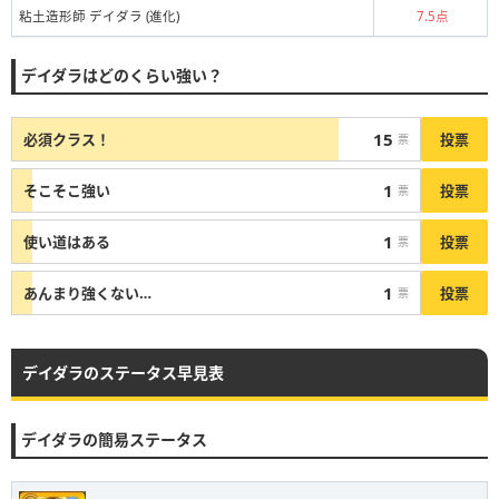
粘土造形師 デイダラ (進化)
7.5点
デイダラはどのくらい強い？
15
投票
必須クラス！
票
1
投票
そこそこ強い
票
1
投票
使い道はある
票
1
投票
あんまり強くない…
票
デイダラのステータス早見表
デイダラの簡易ステータス