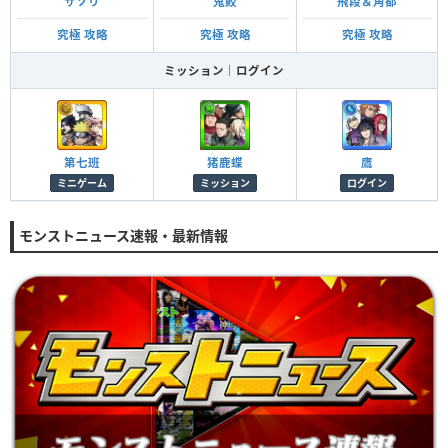
サソリ
鬼鮫
飛段＆角都
究極 攻略
究極 攻略
究極 攻略
ミッション｜ログイン
第七班
猪鹿蝶
鷹
ミニゲーム
ミッション
ログイン
モンストニュース速報・最新情報