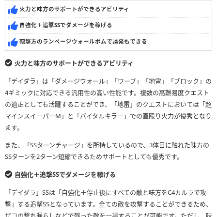
火力と味方のサポートができるアビリティ
自強化＋追撃SSでダメージを稼げる
砲撃方のランページウォールボムで誘発もできる
火力と味方のサポートができるアビリティ
「デイダラ」は「ダメージウォール」「ワープ」「地雷」「ブロック」の
4ギミックに対応できる汎用性の高い性能です。複数の高難易度クエスト
の適正としても活躍することができ、「地雷」のクエストにおいては「超
マインスイーパーM」と「バイタルキラー」での直殴り火力が優秀となり
ます。
また、「SSターンチャージ」を所持しているので、3体目に触れた味方の
SSターンを2ターン短縮できるためサポートとしても優秀です。
自強化＋追撃SSでダメージを稼げる
「デイダラ」SSは「自強化＋停止後にすべての敵と味方をC4カルラで攻
撃」する追撃SSとなっています。全ての敵を攻撃することができるため、
ザコの撃ち漏らしなどで残った敵を一掃することが可能です。ただし、味