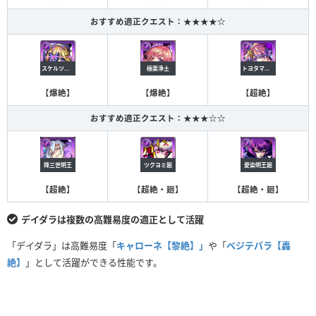
おすすめ適正クエスト：★★★★☆
スケルツァンド
極楽浄土
トヨタマヒメ
【
爆絶
】
【
爆絶
】
【
超絶
】
おすすめ適正クエスト：★★★☆☆
降三世明王
ツクヨミ廻
愛染明王廻
【
超絶
】
【
超絶・廻
】
【
超絶・廻
】
デイダラは複数の高難易度の適正として活躍
「デイダラ」は高難易度「
キャローネ【黎絶】」
や「
ベジテパラ【轟
絶】
」として活躍ができる性能です。