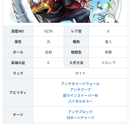
図鑑NO.
9258
レア度
6
属性
光
種族
亜人
ボール
反射
戦闘型
砲撃
英雄の証
0
入手方法
ドロップ
ラック
ガイド
アンチダメージウォール
アンチワープ
アビリティ
超マインスイーパーM
バイタルキラー
アンチブロック
ゲージ
SSターンチャージ