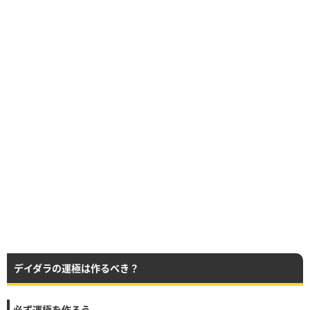
デイダラの運極は作るべき？
必ず運極を作ろう