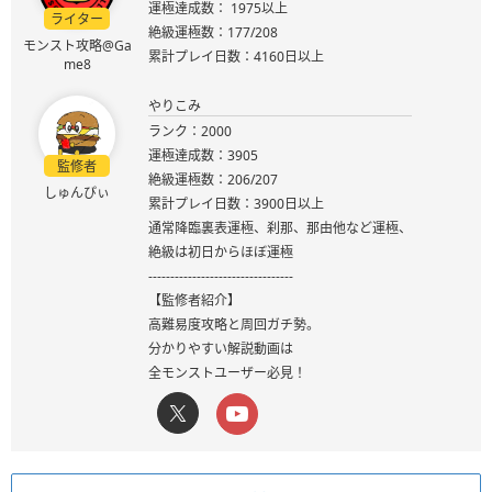
運極達成数： 1975以上
ライター
絶級運極数：177/208
モンスト攻略@Ga
累計プレイ日数：4160日以上
me8
やりこみ
ランク：2000
運極達成数：3905
監修者
絶級運極数：206/207
しゅんぴぃ
累計プレイ日数：3900日以上
通常降臨裏表運極、刹那、那由他など運極、
絶級は初日からほぼ運極
---------------------------------
【監修者紹介】
高難易度攻略と周回ガチ勢。
分かりやすい解説動画は
全モンストユーザー必見！