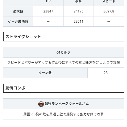
HP
攻撃
スピード
最大値
23847
24176
369.68
ゲージ成功時
ー
29011
ー
ストライクショット
C4カルラ
スピードとパワーがアップ＆停止後にすべての敵と味方をC4カルラで攻撃
ターン数
23
友情コンボ
超強ランページウォールボム
周囲に6発の敵を貫通し壁で爆発する強力な弾で攻撃