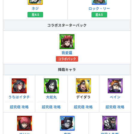
ネジ
ロック・リー
星4-5
星4-5
コラボスターターパック
我愛羅
コラボパック
降臨キャラ
うちはイタチ
大蛇丸
デイダラ
ペイン
超究極 攻略
超究極 攻略
超究極 攻略
超究極 攻略