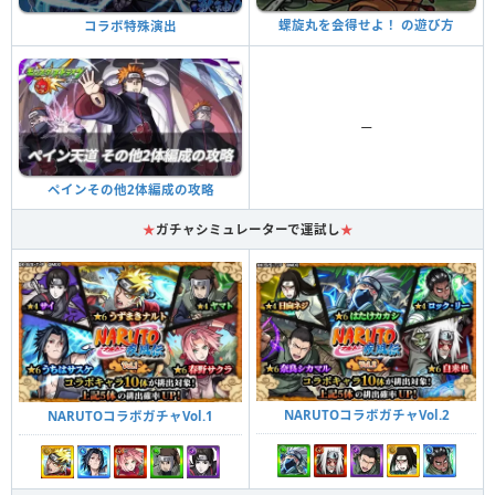
螺旋丸を会得せよ！ の遊び方
コラボ特殊演出
ー
ペインその他2体編成の攻略
★
ガチャシミュレーターで運試し
★
NARUTOコラボガチャVol.2
NARUTOコラボガチャVol.1