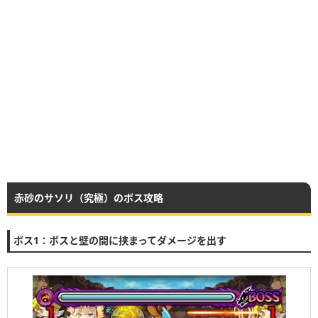
赤砂のサソリ（究極）のボス攻略
ボス1：ボスと壁の間に挟まってダメージを出す