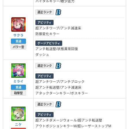
バイタルキラー/敵少底力
適正ランク
アビリティ
超アンチワープ/アンチ減速床
防御変化キラー
サクラ
貫通
ゲージアビリティ
パワー型
アンチ転送壁/状態異常回復
ダッシュ
適正ランク
アビリティ
ミライ
超アンチワープ/アンチブロック
超アンチ転送壁/アンチ減速床
貫通
アタックターンキラー/ボスキラー
砲撃型
適正ランク
アビリティ
超アンチダメージウォール/超アンチ転送壁
ニケ
アウトポジションキラーM/超レーザーストップM