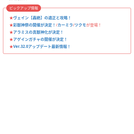
ピックアップ情報
★
ヴェイン【轟絶】の適正と攻略！
★
彩獣神祭の開催が決定！
/
カーミラ
/
ツクモ
が登場！
★
アラミスの真獣神化が決定！
★
アゲインガチャの開催が決定！
★
Ver.32.0アップデート最新情報！