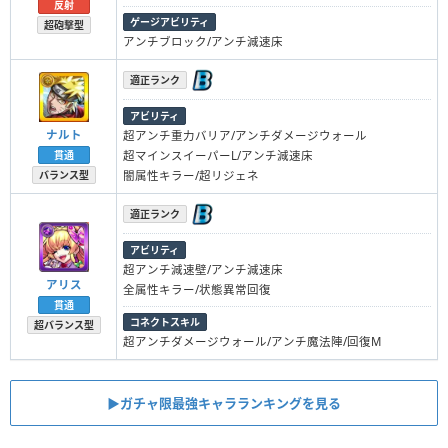
反射
ゲージアビリティ
超砲撃型
アンチブロック/アンチ減速床
適正ランク
アビリティ
ナルト
超アンチ重力バリア/アンチダメージウォール
超マインスイーパーL/アンチ減速床
貫通
闇属性キラー/超リジェネ
バランス型
適正ランク
アビリティ
超アンチ減速壁/アンチ減速床
アリス
全属性キラー/状態異常回復
貫通
コネクトスキル
超バランス型
超アンチダメージウォール/アンチ魔法陣/回復M
▶︎ガチャ限最強キャラランキングを見る