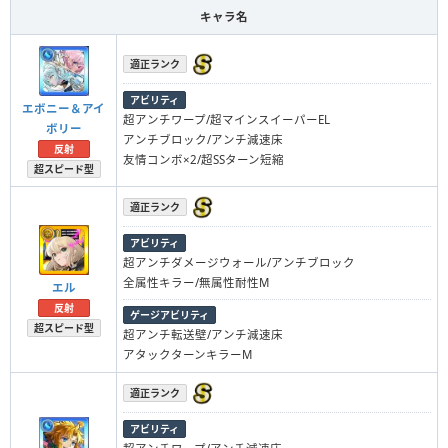
キャラ名
適正ランク
アビリティ
エボニー＆アイ
超アンチワープ/超マインスイーパーEL
ボリー
アンチブロック/アンチ減速床
反射
友情コンボ×2/超SSターン短縮
超スピード型
適正ランク
アビリティ
超アンチダメージウォール/アンチブロック
全属性キラー/無属性耐性M
エル
反射
ゲージアビリティ
超スピード型
超アンチ転送壁/アンチ減速床
アタックターンキラーM
適正ランク
アビリティ