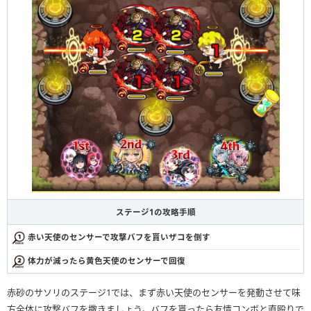
ステージ1の攻略手順
赤い天使のセンサーで攻撃バフを貰いザコを倒す
体力が減ったら黄色天使のセンサーで回復
赤砂のサソリのステージ1では、まず赤い天使のセンサーを発動させて味
方全体に攻撃バフを撒きましょう。バフを貰ったら友情コンボと直殴りで