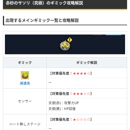
赤砂のサソリ（究極）のギミック攻略解説
出現するメインギミック一覧と攻略解説
ギミック
ギミック解説
【
対策優先度：
★★★★☆
】
ー
減速床
【
対策優先度：
★★★☆☆
】
センサー
天使(赤)：攻撃力UP
天使(黄)：HP回復
【
対策優先度：
★☆☆☆☆
】
ハート無しステージ
ー