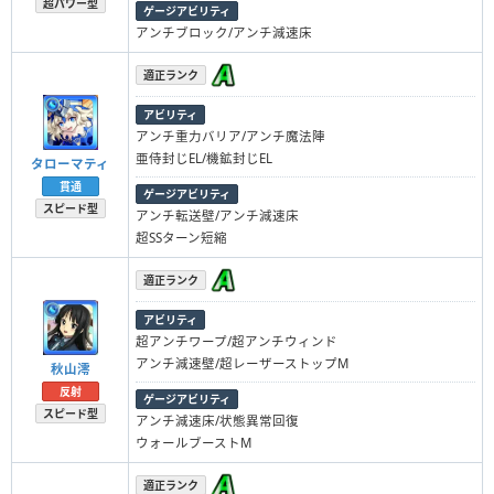
超パワー型
ゲージアビリティ
アンチブロック/アンチ減速床
適正ランク
アビリティ
アンチ重力バリア/アンチ魔法陣
亜侍封じEL/機鉱封じEL
タローマティ
貫通
ゲージアビリティ
スピード型
アンチ転送壁/アンチ減速床
超SSターン短縮
適正ランク
アビリティ
超アンチワープ/超アンチウィンド
アンチ減速壁/超レーザーストップM
秋山澪
反射
ゲージアビリティ
スピード型
アンチ減速床/状態異常回復
ウォールブーストM
適正ランク