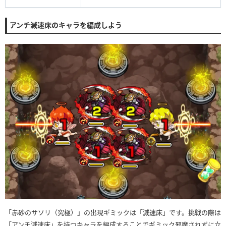
アンチ減速床のキャラを編成しよう
「赤砂のサソリ（究極）」の出現ギミックは「減速床」です。挑戦の際は
「アンチ減速床」を持つキャラを編成することでギミック邪魔されずに立