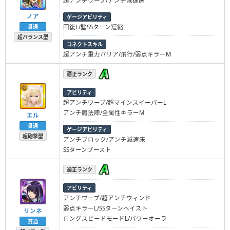
超アンチワープ/アンチ減速床
ノア
ゲージアビリティ
貫通
回復L/壁SSターン短縮
超バランス型
コネクトスキル
超アンチ重力バリア/飛行/弱点キラーM
適正ランク
アビリティ
超アンチワープ/超マインスイーパーL
アンチ魔法陣/全属性キラーM
エル
貫通
ゲージアビリティ
超砲撃型
アンチブロック/アンチ減速床
SSターンブースト
適正ランク
アビリティ
アンチワープ/超アンチウィンド
弱点キラーL/SSターンヘイスト
リンネ
ロングスピードモードL/パワーオーラ
貫通