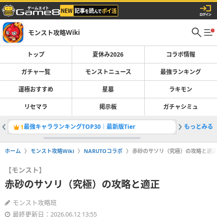
モンスト攻略Wiki
トップ
夏休み2026
コラボ情報
ガチャ一覧
モンストニュース
最強ランキング
運極おすすめ
星墓
ラキモン
リセマラ
掲示板
ガチャシミュ
最強キャラランキングTOP30｜最新版Tier
もっとみる
1
2
ホーム
モンスト攻略Wiki
NARUTOコラボ
赤砂のサソリ（究極）の攻略と適
【モンスト】
赤砂のサソリ（究極）の攻略と適正
モンスト攻略班
最終更新日：2026.06.12 13:55