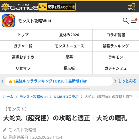
モンスト攻略Wiki
トップ
夏休み2026
コラボ情報
ガチャ一覧
モンストニュース
最強ランキング
運極おすすめ
星墓
ラキモン
リセマラ
掲示板
ガチャシミュ
最強キャラランキングTOP30｜最新版Tier
もっとみる
ランク上
1
2
ホーム
モンスト攻略Wiki
NARUTOコラボ
大蛇丸（超究極）の攻略と適正｜
【モンスト】
大蛇丸（超究極）の攻略と適正｜大蛇の瞳孔
モンスト攻略班
最終更新日：2026.06.26 14:54