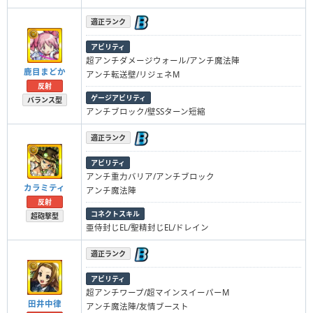
適正ランク
アビリティ
超アンチダメージウォール/アンチ魔法陣
鹿目まどか
アンチ転送壁/リジェネM
反射
ゲージアビリティ
バランス型
アンチブロック/壁SSターン短縮
適正ランク
アビリティ
アンチ重力バリア/アンチブロック
カラミティ
アンチ魔法陣
反射
コネクトスキル
超砲撃型
亜侍封じEL/聖精封じEL/ドレイン
適正ランク
アビリティ
超アンチワープ/超マインスイーパーM
田井中律
アンチ魔法陣/友情ブースト