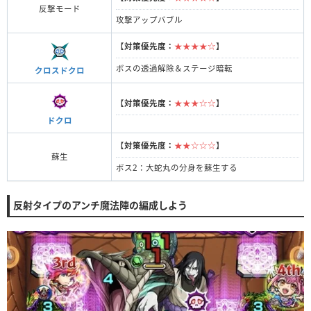
反撃モード
攻撃アップバブル
【
対策優先度：
★★★★☆
】
ボスの透過解除＆ステージ暗転
クロスドクロ
【
対策優先度：
★★★☆☆
】
ドクロ
【
対策優先度：
★★☆☆☆
】
蘇生
ボス2：大蛇丸の分身を蘇生する
反射タイプのアンチ魔法陣の編成しよう