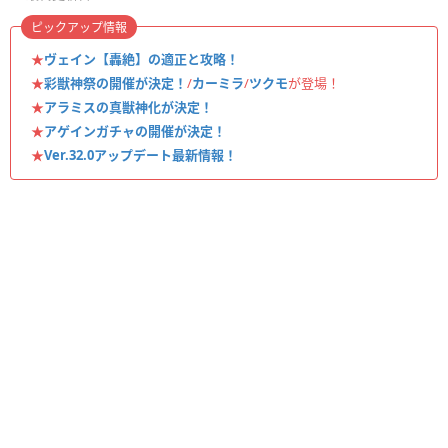
ピックアップ情報
★
ヴェイン【轟絶】の適正と攻略！
★
彩獣神祭の開催が決定！
/
カーミラ
/
ツクモ
が登場！
★
アラミスの真獣神化が決定！
★
アゲインガチャの開催が決定！
★
Ver.32.0アップデート最新情報！