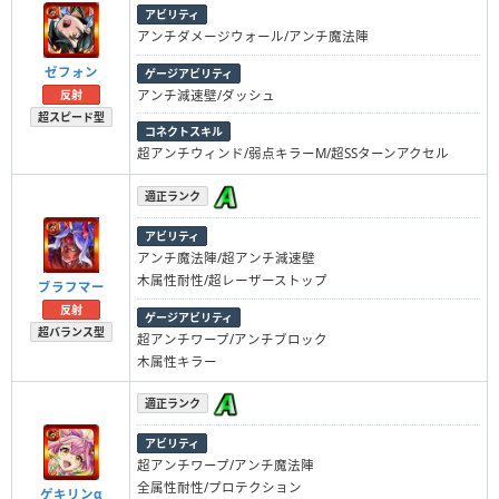
アビリティ
アンチダメージウォール/アンチ魔法陣
ゼフォン
ゲージアビリティ
反射
アンチ減速壁/ダッシュ
超スピード型
コネクトスキル
超アンチウィンド/弱点キラーM/超SSターンアクセル
適正ランク
アビリティ
アンチ魔法陣/超アンチ減速壁
木属性耐性/超レーザーストップ
ブラフマー
反射
ゲージアビリティ
超バランス型
超アンチワープ/アンチブロック
木属性キラー
適正ランク
アビリティ
超アンチワープ/アンチ魔法陣
全属性耐性/プロテクション
ゲキリンα