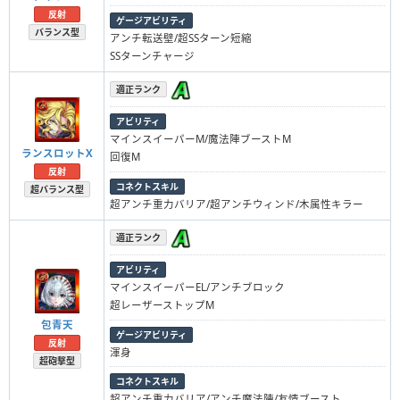
反射
ゲージアビリティ
バランス型
アンチ転送壁/超SSターン短縮
SSターンチャージ
適正ランク
アビリティ
マインスイーパーM/魔法陣ブーストM
ランスロットX
回復M
反射
コネクトスキル
超バランス型
超アンチ重力バリア/超アンチウィンド/木属性キラー
適正ランク
アビリティ
マインスイーパーEL/アンチブロック
超レーザーストップM
包青天
ゲージアビリティ
反射
渾身
超砲撃型
コネクトスキル
超アンチ重力バリア/アンチ魔法陣/友情ブースト