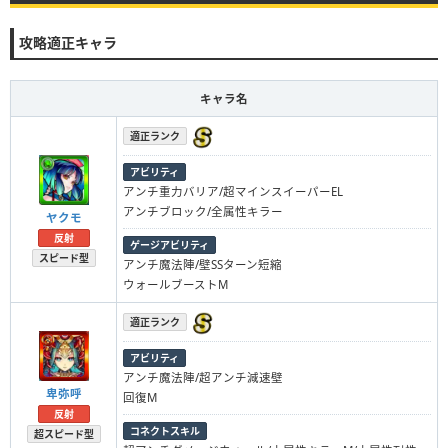
攻略適正キャラ
キャラ名
適正ランク
アビリティ
アンチ重力バリア/超マインスイーパーEL
アンチブロック/全属性キラー
ヤクモ
反射
ゲージアビリティ
スピード型
アンチ魔法陣/壁SSターン短縮
ウォールブーストM
適正ランク
アビリティ
アンチ魔法陣/超アンチ減速壁
卑弥呼
回復M
反射
コネクトスキル
超スピード型