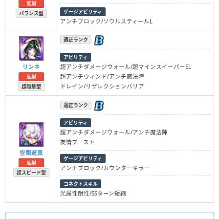
反射
ゲージアビリティ
バランス型
アンチブロック/ソウルスティールL
適正ランク
アビリティ
リンネ
超アンチダメージウォール/超マインスイーパーEL
超アンチウィンド/アンチ魔法陣
反射
ドレイン/リザレクションバリア
超砲撃型
適正ランク
アビリティ
超アンチダメージウォール/アンチ魔法陣
友情ブースト
空閑遊真
ゲージアビリティ
反射
アンチブロック/カウンターキラー
超スピード型
コネクトスキル
光属性耐性/SSターン短縮