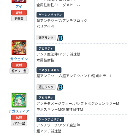
全属性耐性/ノーダメヒール
アイ
反射
ゲージアビリティ
砲撃型
超アンチワープ/アンチブロック
バリア付与
適正ランク
アビリティ
アンチ魔法陣/アンチ減速壁
ガウェイン
木属性耐性
反射
コネクトスキル
超パワー型
超アンチワープ/超アンチウィンド/弱点キラーL
適正ランク
アビリティ
アンチダメージウォール/レフトポジションキラーM
中ボスキラーM/無属性耐性M
アガスティア
反射
ゲージアビリティ
パワー型
アンチワープ/アンチ魔法陣
超アンチ減速壁