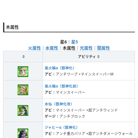
木属性
星6
｜
星5
火属性
｜
水属性
｜
木属性
｜
光属性
｜
闇属性
アビリティ
風火輪α（獣神化）
アビ：
アンチワープ +マインスイーパーM
風火輪α（獣神化前）
アビ：
マインスイーパー
水仙（獣神化改）
アビ：
マインスイーパー +超アンチウィンド
ゲージ：
アンチブロック
ジャヒーα（獣神化）
アビ：
アンチ重力バリア +超アンチダメージウォール