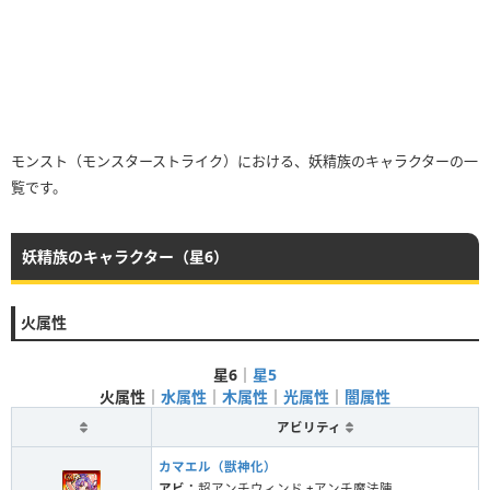
モンスト（モンスターストライク）における、妖精族のキャラクターの一
覧です。
妖精族のキャラクター（星6）
火属性
星6
｜
星5
火属性
｜
水属性
｜
木属性
｜
光属性
｜
闇属性
アビリティ
カマエル（獣神化）
アビ：
超アンチウィンド +アンチ魔法陣