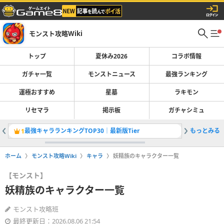
モンスト攻略Wiki
トップ
夏休み2026
コラボ情報
ガチャ一覧
モンストニュース
最強ランキング
運極おすすめ
星墓
ラキモン
リセマラ
掲示板
ガチャシミュ
最強キャラランキングTOP30｜最新版Tier
もっとみる
1
2
ホーム
モンスト攻略Wiki
キャラ
妖精族のキャラクター一覧
【モンスト】
妖精族のキャラクター一覧
モンスト攻略班
最終更新日：2026.08.06 21:54