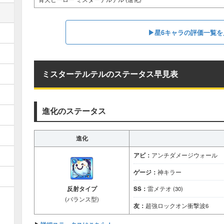
▶星6キャラの評価一覧を
ミスターテルテルのステータス早見表
進化のステータス
進化
アビ：
アンチダメージウォール
ゲージ：
神キラー
反射タイプ
SS：
雷メテオ (30)
(バランス型)
友：
超強ロックオン衝撃波6