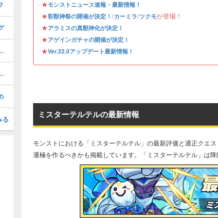
★
？
モンストニュース速報・最新情報！
★
/
/
が登場！
彩獣神祭の開催が決定！
カーミラ
ツクモ
グ
★
アラミスの真獣神化が決定！
★
アゲインガチャの開催が決定！
適正クエスト｜どっちがおすすめ？
★
Ver.32.0アップデート最新情報！
き？当たりキャラランキング
め
ミスターテルテルの最新情報
みる
モンストにおける「ミスターテルテル」の最新評価と適正クエス
運極を作るべきかも掲載しています。「ミスターテルテル」は降