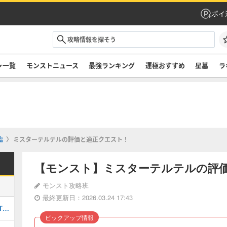
ポイ
ャ一覧
モンストニュース
最強ランキング
運極おすすめ
星墓
ラ
臨
ミスターテルテルの評価と適正クエスト！
【モンスト】ミスターテルテルの評
モンスト攻略班
最終更新日：2026.03.24 17:43
最強キャラランキングTOP30｜最新版Tier
ピックアップ情報