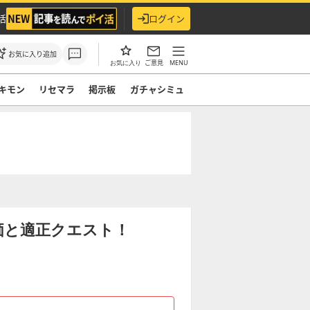
活
ログイン
お気に入り追加
ご意見
MENU
お気に入り
キモン
リセマラ
掲示板
ガチャシミュ
価と適正クエスト！