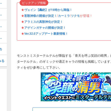
る虚栄／轟絶）の攻略と適正
ピックアップ情報
★
ヴェイン【轟絶】が19時から降臨！
めのわくわくの実｜どっちが強い？
★
/
/
が登場！
彩獣神祭の開催が決定！
カーミラ
ツクモ
★
アラミスの真獣神化が決定！
めのわくわくの実｜どっちが強い？
★
アゲインガチャの開催が決定！
★
Ver.32.0アップデート最新情報！
の評価とおすすめのわくわくの実
め
モンストミスターテルテルが降臨する「青天を呼ぶ笑顔の晴男」(
みる
ターテルテル」のギミックや適正キャラの情報も掲載しています
ティをぜひ参考にして下さい。