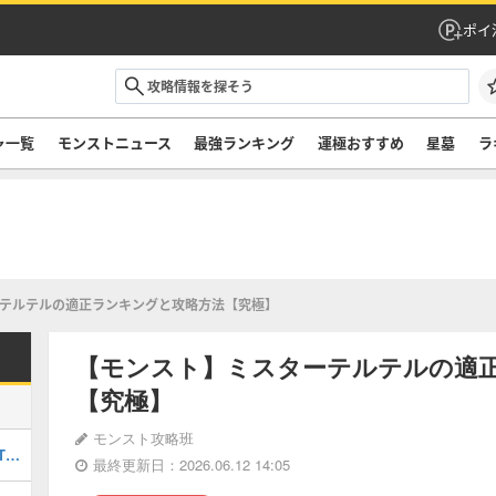
ポイ
ャ一覧
モンストニュース
最強ランキング
運極おすすめ
星墓
ラ
テルテルの適正ランキングと攻略方法【究極】
【モンスト】ミスターテルテルの適
【究極】
モンスト攻略班
最強キャラランキングTOP30｜最新版Tier
最終更新日：2026.06.12 14:05