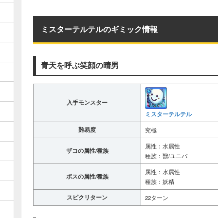
ミスターテルテルのギミック情報
青天を呼ぶ笑顔の晴男
入手モンスター
ミスターテルテル
難易度
究極
属性：水属性
ザコの属性/種族
種族：獣/ユニバ
属性：水属性
ボスの属性/種族
種族：妖精
スピクリターン
22ターン