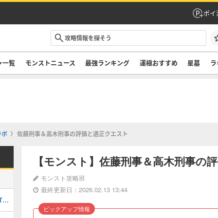
ポイ
ャ一覧
モンストニュース
最強ランキング
運極おすすめ
星墓
ラ
ラボ
佐藤刑事＆高木刑事の評価と適正クエスト
【モンスト】佐藤刑事＆高木刑事の
モンスト攻略班
最終更新日：2026.02.13 13:44
最強キャラランキングTOP30｜最新版Tier
ピックアップ情報