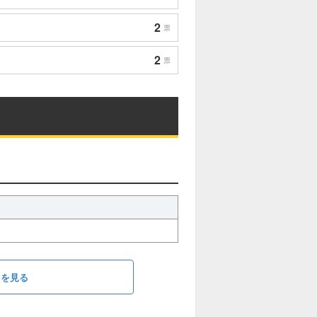
2
票
2
票
ラを見る