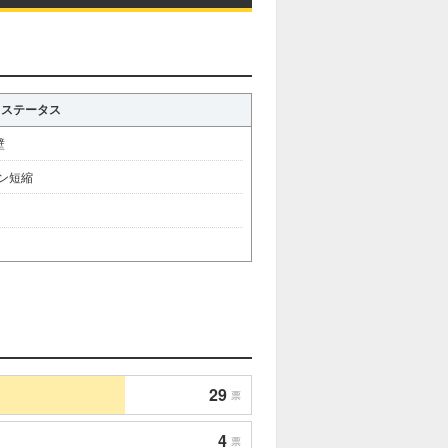
ステータス
壁
ーン短縮
29
票
4
票