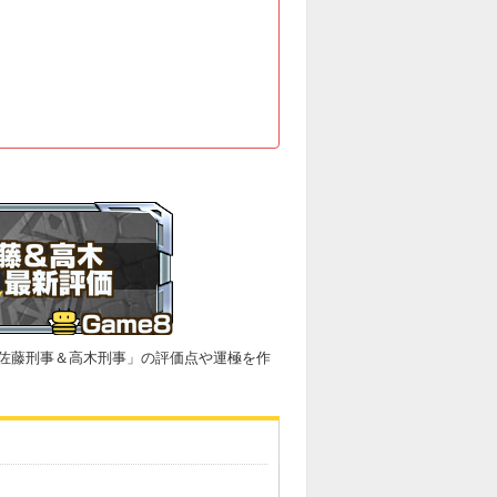
佐藤刑事＆高木刑事」の評価点や運極を作