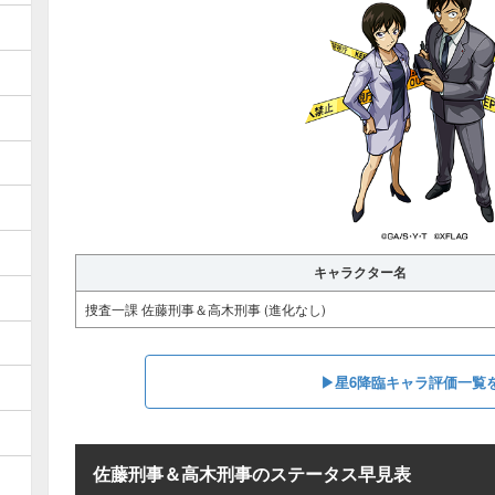
キャラクター名
捜査一課 佐藤刑事＆高木刑事 (進化なし)
▶︎星6降臨キャラ評価一覧
佐藤刑事＆高木刑事のステータス早見表