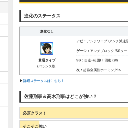
進化のステータス
進化なし
アビ：
アンチワープ /アンチ減速
ゲージ：
アンチブロック /SSタ
貫通タイプ
SS：
自走+範囲HP回復 (20)
(バランス型)
友：
超強全属性ホーミング25
▶
詳細ステータスはこちら！
佐藤刑事＆高木刑事はどこが強い？
必須クラス！
そこそこ強い