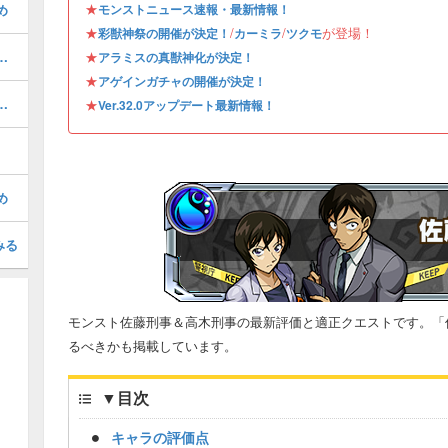
★
め
モンストニュース速報・最新情報！
★
/
/
が登場！
彩獣神祭の開催が決定！
カーミラ
ツクモ
べき？おすすめのガチャと注意点
★
アラミスの真獣神化が決定！
★
アゲインガチャの開催が決定！
めのわくわくの実｜どっちが強い？
★
Ver.32.0アップデート最新情報！
め
みる
モンスト佐藤刑事＆高木刑事の最新評価と適正クエストです。「
るべきかも掲載しています。
▼
目次
キャラの評価点