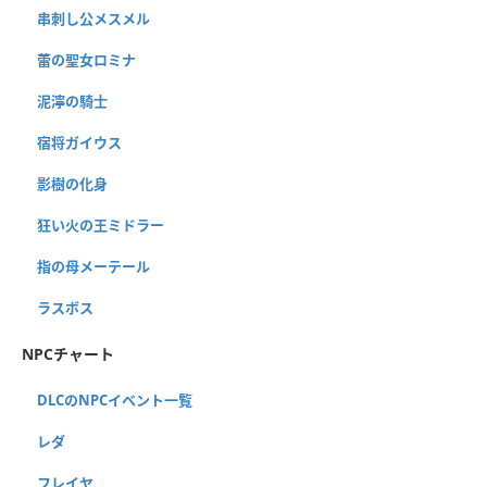
串刺し公メスメル
蕾の聖女ロミナ
泥濘の騎士
宿将ガイウス
影樹の化身
狂い火の王ミドラー
指の母メーテール
ラスボス
NPCチャート
DLCのNPCイベント一覧
レダ
フレイヤ