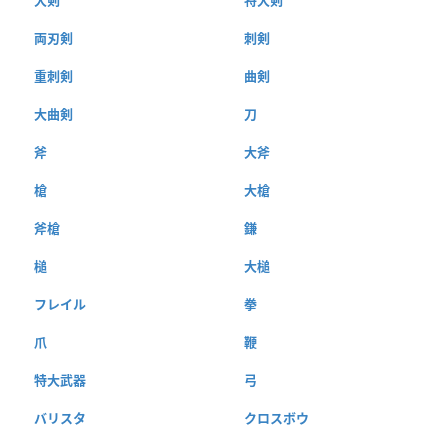
両刃剣
刺剣
重刺剣
曲剣
大曲剣
刀
斧
大斧
槍
大槍
斧槍
鎌
槌
大槌
フレイル
拳
爪
鞭
特大武器
弓
バリスタ
クロスボウ