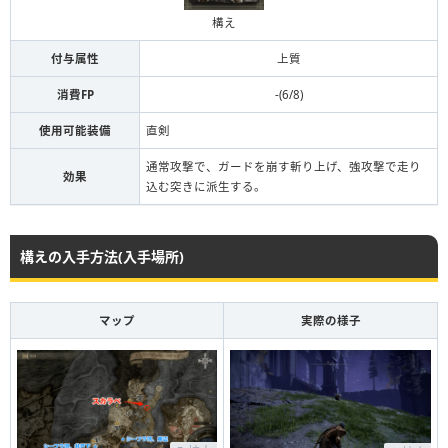
構え
付与属性
上質
消費FP
-(6/8)
使用可能装備
直剣
通常攻撃で、ガードを崩す斬り上げ、強攻撃で走り
効果
込む突きに派生する。
構えの入手方法(入手場所)
マップ
実際の様子