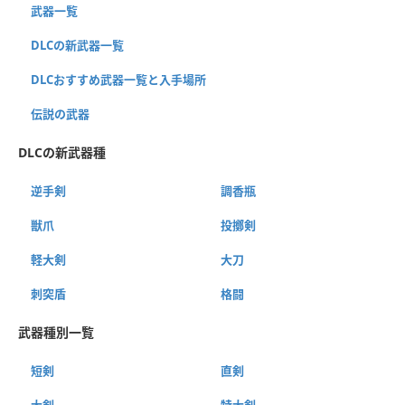
武器一覧
DLCの新武器一覧
DLCおすすめ武器一覧と入手場所
伝説の武器
DLCの新武器種
逆手剣
調香瓶
獣爪
投擲剣
軽大剣
大刀
刺突盾
格闘
武器種別一覧
短剣
直剣
大剣
特大剣