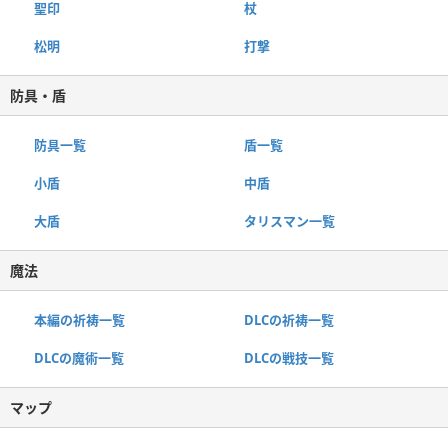
聖印
杖
松明
打撃
防具・盾
防具一覧
盾一覧
小盾
中盾
大盾
タリスマン一覧
魔法
本編の祈祷一覧
DLCの祈祷一覧
DLCの魔術一覧
DLCの戦技一覧
マップ