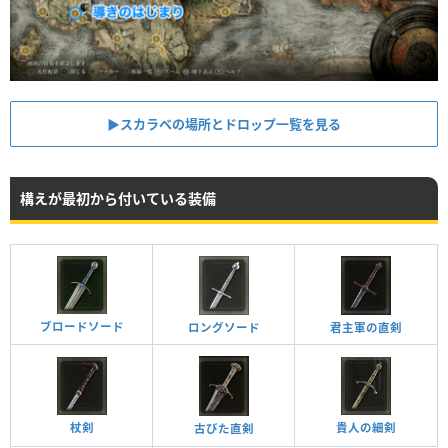
▶スカラベの場所とドロップ一覧を見る
構えが最初から付いている装備
ブロードソード
ロングソード
君主軍の直剣
貴人の細剣
杖剣
古びた直剣