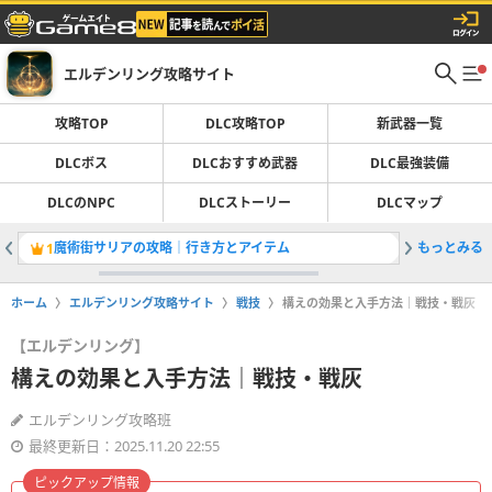
エルデンリング攻略サイト
攻略TOP
DLC攻略TOP
新武器一覧
DLCボス
DLCおすすめ武器
DLC最強装備
DLCのNPC
DLCストーリー
DLCマップ
魔術街サリアの攻略｜行き方とアイテム
もっとみる
ボス一覧
1
2
ホーム
エルデンリング攻略サイト
戦技
構えの効果と入手方法｜戦技・戦灰
【エルデンリング】
構えの効果と入手方法｜戦技・戦灰
エルデンリング攻略班
最終更新日：2025.11.20 22:55
ピックアップ情報