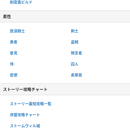
刺突盾ビルド
素性
放浪騎士
剣士
勇者
盗賊
星見
預言者
侍
囚人
密使
素寒貧
ストーリー攻略チャート
ストーリー最短攻略一覧
序盤攻略チャート
ストームヴィル城