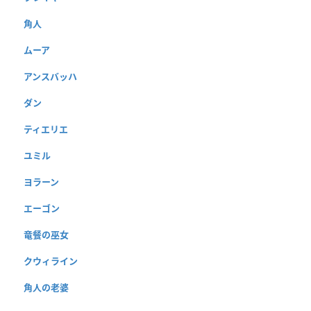
角人
ムーア
アンスバッハ
ダン
ティエリエ
ユミル
ヨラーン
エーゴン
竜餐の巫女
クウィライン
角人の老婆