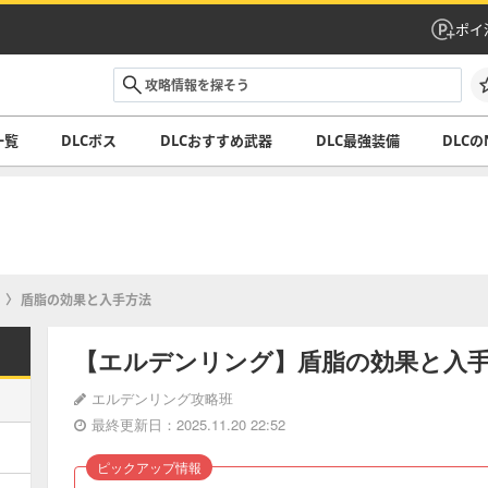
ポイ
一覧
DLCボス
DLCおすすめ武器
DLC最強装備
DLCの
盾脂の効果と入手方法
【エルデンリング】盾脂の効果と入
エルデンリング攻略班
最終更新日：2025.11.20 22:52
ピックアップ情報