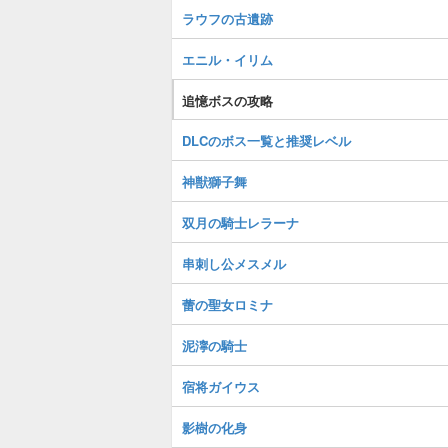
ラウフの古遺跡
エニル・イリム
追憶ボスの攻略
DLCのボス一覧と推奨レベル
神獣獅子舞
双月の騎士レラーナ
串刺し公メスメル
蕾の聖女ロミナ
泥濘の騎士
宿将ガイウス
影樹の化身