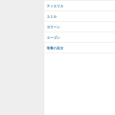
ティエリエ
ユミル
ヨラーン
エーゴン
竜餐の巫女