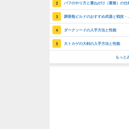
バフのやり方と重ねがけ（重複）の仕
2
調香瓶ビルドのおす
3
ダークソードの入手方法と性能
4
大トカゲの大剣の入手方法と性能
5
もっと