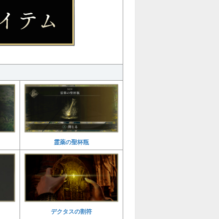
霊薬の聖杯瓶
デクタスの割符