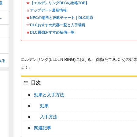
★
様
【エルデンリングDLCの攻略TOP】
☆
アップデート最新情報
すめ武器と戦技・ナーフ修正内容
★
NPCの場所と攻略チャート｜DLC対応
☆
DLCおすすめ武器一覧と入手場所
★
DLC最強おすすめ装備一覧
エルデンリング(ELDEN RING)における、盾脂(たてあぶら)の
みる
ます。
目次
効果と入手方法
効果
入手方法
関連記事