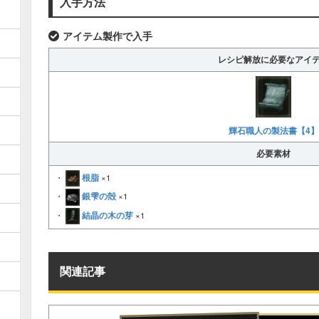
入手方法
アイテム製作で入手
レシピ解放に必要なアイ
輝石職人の製法書【4】
必要素材
根脂
・
×1
銀雫の殻
・
×1
結晶の木の芽
・
×1
関連記事