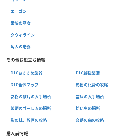
エーゴン
竜餐の巫女
クウィライン
角人の老婆
その他お役立ち情報
DLCおすすめ武器
DLC最強装備
DLC全体マップ
影樹の化身の攻略
影樹の破片の入手場所
霊灰の入手場所
焼炉のゴーレムの場所
拾い虫の場所
影の城、教区の攻略
奈落の森の攻略
購入前情報