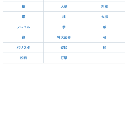
槍
大槍
斧槍
鎌
槌
大槌
フレイル
拳
爪
鞭
特大武器
弓
バリスタ
聖印
杖
松明
打撃
-