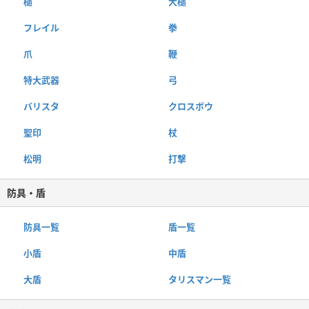
槌
大槌
フレイル
拳
爪
鞭
特大武器
弓
バリスタ
クロスボウ
聖印
杖
松明
打撃
防具・盾
防具一覧
盾一覧
小盾
中盾
大盾
タリスマン一覧