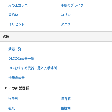
月の王女ラニ
半狼のブライヴ
糞喰い
コリン
ミリセント
タニス
武器
武器一覧
DLCの新武器一覧
DLCおすすめ武器一覧と入手場所
伝説の武器
DLCの新武器種
逆手剣
調香瓶
獣爪
投擲剣