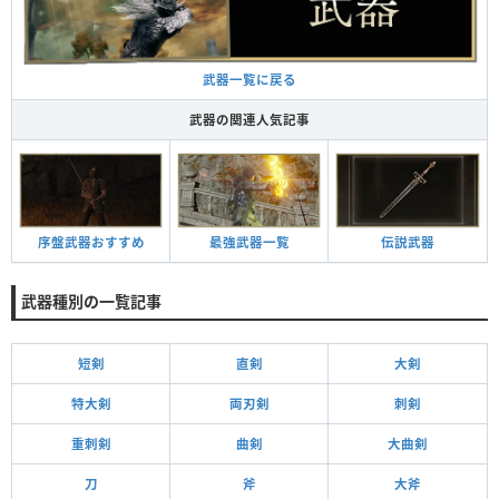
武器一覧に戻る
武器の関連人気記事
序盤武器おすすめ
最強武器一覧
伝説武器
武器種別の一覧記事
短剣
直剣
大剣
特大剣
両刃剣
刺剣
重刺剣
曲剣
大曲剣
刀
斧
大斧