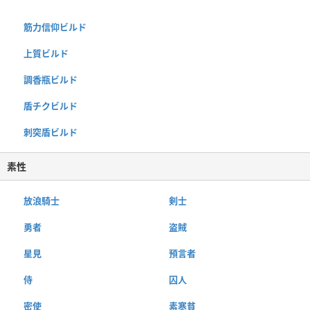
筋力信仰ビルド
上質ビルド
調香瓶ビルド
盾チクビルド
刺突盾ビルド
素性
放浪騎士
剣士
勇者
盗賊
星見
預言者
侍
囚人
密使
素寒貧