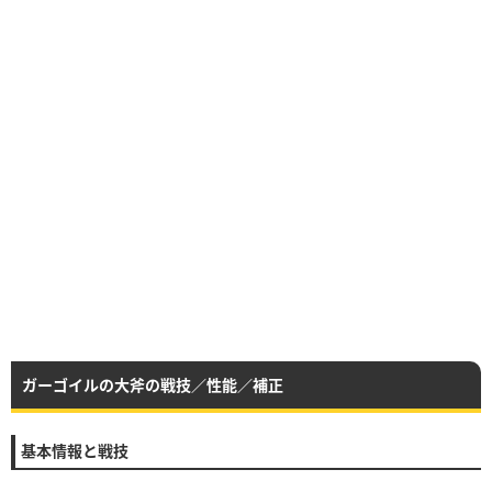
ガーゴイルの大斧の戦技／性能／補正
基本情報と戦技