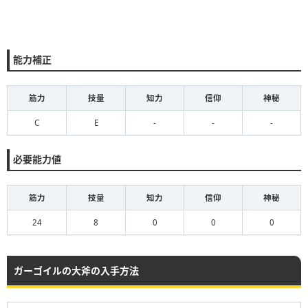
能力補正
筋力
技量
知力
信仰
神秘
C
E
-
-
-
必要能力値
筋力
技量
知力
信仰
神秘
24
8
0
0
0
ガーゴイルの大斧の入手方法