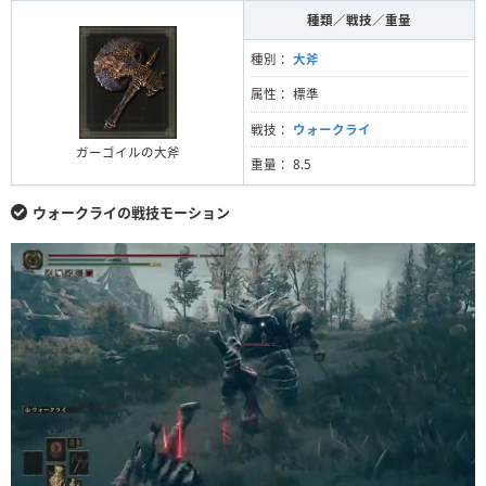
種類／戦技／重量
種別：
大斧
属性： 標準
戦技：
ウォークライ
ガーゴイルの大斧
重量： 8.5
ウォークライの戦技モーション