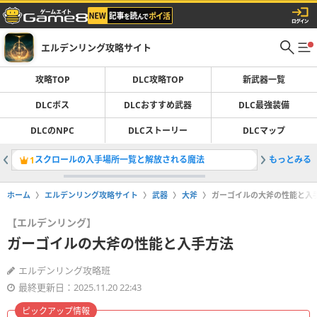
エルデンリング攻略サイト
攻略TOP
DLC攻略TOP
新武器一覧
DLCボス
DLCおすすめ武器
DLC最強装備
DLCのNPC
DLCストーリー
DLCマップ
スクロールの入手場所一覧と解放される魔法
もっとみる
ルーン稼
1
2
ホーム
エルデンリング攻略サイト
武器
大斧
ガーゴイルの大斧の性能と入
【エルデンリング】
ガーゴイルの大斧の性能と入手方法
エルデンリング攻略班
最終更新日：2025.11.20 22:43
ピックアップ情報