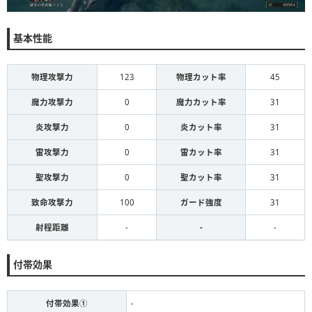
基本性能
物理攻撃力
123
物理カット率
45
魔力攻撃力
0
魔力カット率
31
炎攻撃力
0
炎カット率
31
雷攻撃力
0
雷カット率
31
聖攻撃力
0
聖カット率
31
致命攻撃力
100
ガード強度
31
射程距離
-
-
-
付帯効果
付帯効果①
-