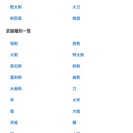
軽大剣
大刀
刺突盾
格闘
武器種別一覧
短剣
直剣
大剣
特大剣
両刃剣
刺剣
重刺剣
曲剣
大曲剣
刀
斧
大斧
槍
大槍
斧槍
鎌