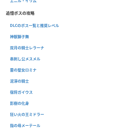
エニル・イリム
追憶ボスの攻略
DLCのボス一覧と推奨レベル
神獣獅子舞
双月の騎士レラーナ
串刺し公メスメル
蕾の聖女ロミナ
泥濘の騎士
宿将ガイウス
影樹の化身
狂い火の王ミドラー
指の母メーテール