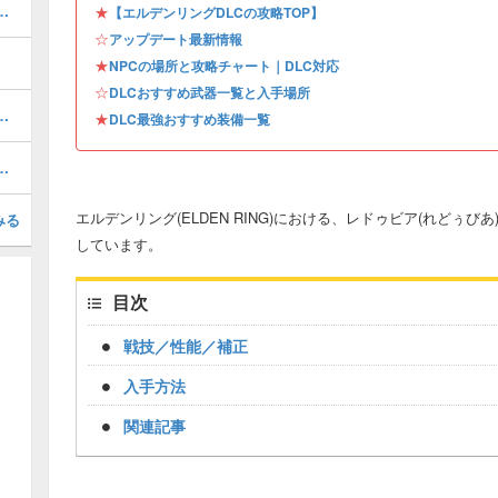
のマリケス）の攻略と出現場所
★
【エルデンリングDLCの攻略TOP】
☆
アップデート最新情報
★
NPCの場所と攻略チャート｜DLC対応
☆
DLCおすすめ武器一覧と入手場所
特化）のステ振りとおすすめ武器
★
DLC最強おすすめ装備一覧
ンの効果と入手方法｜タリスマン
エルデンリング(ELDEN RING)における、レドゥビア(れどぅび
みる
しています。
目次
戦技／性能／補正
入手方法
関連記事