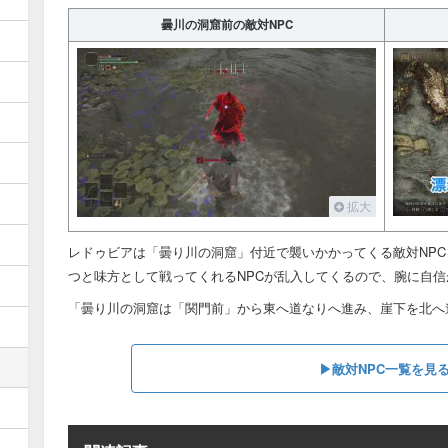
曇川の洞窟前の敵対NPC
拡大
レドゥビアは「曇り川の洞窟」付近で襲いかかってくる敵対NP
つと味方として戦ってくれるNPCが乱入してくるので、腕に自
「曇り川の洞窟は「関門前」から東へ道なりへ進み、崖下を北へ
▶︎敵対NPC一覧を見