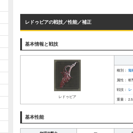
レドゥビアの戦技／性能／補正
基本情報と戦技
短
種別：
属性： 斬
レ
戦技：
レドゥビア
重量： 2.5
基本性能