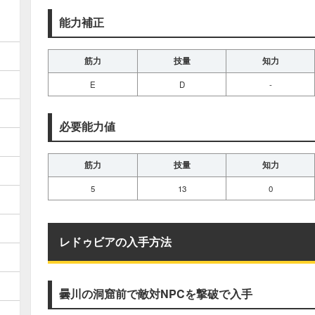
能力補正
筋力
技量
知力
E
D
-
必要能力値
筋力
技量
知力
5
13
0
レドゥビアの入手方法
曇川の洞窟前で敵対NPCを撃破で入手