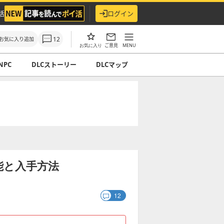
活
ログイン
12
お気に入り追加
ご意見
MENU
お気に入り
NPC
DLCストーリー
DLCマップ
能と入手方法
12