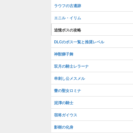
ラウフの古遺跡
エニル・イリム
追憶ボスの攻略
DLCのボス一覧と推奨レベル
神獣獅子舞
双月の騎士レラーナ
串刺し公メスメル
蕾の聖女ロミナ
泥濘の騎士
宿将ガイウス
影樹の化身