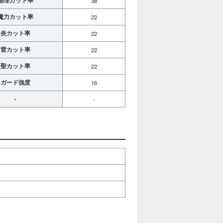
物理カット率
38
魔力カット率
22
炎カット率
22
雷カット率
22
聖カット率
22
ガード強度
16
-
-