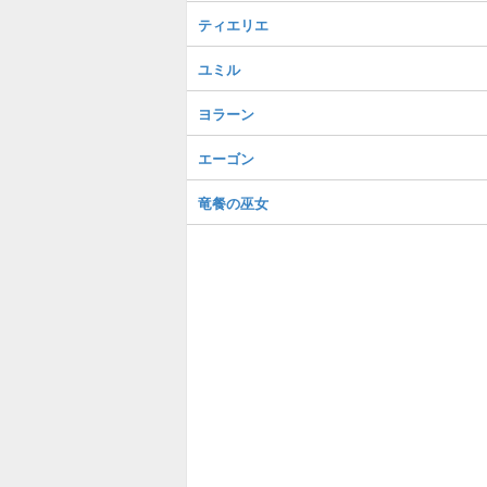
ティエリエ
ユミル
ヨラーン
エーゴン
竜餐の巫女