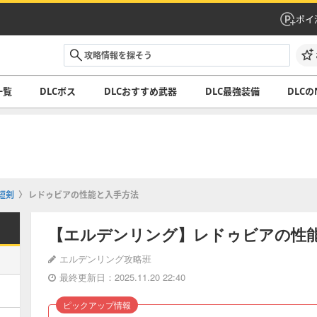
ポイ
一覧
DLCボス
DLCおすすめ武器
DLC最強装備
DLCの
短剣
レドゥビアの性能と入手方法
【エルデンリング】レドゥビアの性
エルデンリング攻略班
最終更新日：2025.11.20 22:40
ピックアップ情報