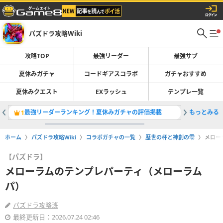
パズドラ攻略Wiki
攻略TOP
最強リーダー
最強サブ
夏休みガチャ
コードギアスコラボ
ガチャおすすめ
夏休みクエスト
EXラッシュ
テンプレ一覧
最強リーダーランキング！夏休みガチャの評価掲載
もっとみる
コードギ
1
2
ホーム
パズドラ攻略Wiki
コラボガチャの一覧
歴世の杯と神創の雫
メロー
【パズドラ】
メローラムのテンプレパーティ（メローラム
パ）
パズドラ攻略班
最終更新日：2026.07.24 02:46