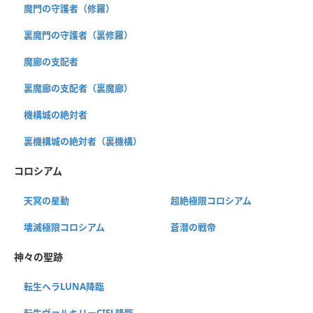
魔門の守護者（修羅）
裏魔門の守護者（裏修羅）
魔廊の支配者
裏魔廊の支配者（裏魔廊）
機構城の絶対者
裏機構城の絶対者（裏機構）
コロシアム
天冥の星動
超絶極限コロシアム
壊滅極限コロシアム
蒼潜の戦帝
神々の聖跡
転生ヘラLUNA降臨
転生ヴァルキリーCIEL降臨