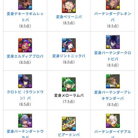
バーテンダーグレオン
変身テキーラギムレッ
変身ベリーニパ
パ
トパ
（8.5点）
（8.5点）
（8.5点）
変身バーテンダークロ
変身ジントニックパ
変身エルディアブロパ
トビパ
（8.0点）
（8.0点）
（8.5点）
クロトビ（ラウンドワ
変身バーテンダーアレ
変身メローラムパ
ン）パ
キサンダーパ
（7.5点）
（8.5点）
（8.5点）
変身バーテンダートウ
バーテンダーイデアル
ビアードンパ
カパ
パ