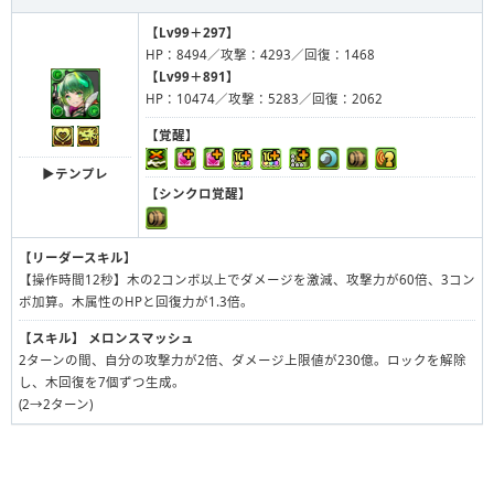
【Lv99＋297】
HP：8494／攻撃：4293／回復：1468
【Lv99＋891】
HP：10474／攻撃：5283／回復：2062
【覚醒】
▶︎テンプレ
【シンクロ覚醒】
【リーダースキル】
【操作時間12秒】木の2コンボ以上でダメージを激減、攻撃力が60倍、3コン
ボ加算。木属性のHPと回復力が1.3倍。
【スキル】
メロンスマッシュ
2ターンの間、自分の攻撃力が2倍、ダメージ上限値が230億。ロックを解除
し、木回復を7個ずつ生成。
(2→2ターン)