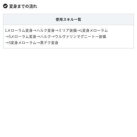
変身までの流れ
スパイダーマン＆ヴェノム
変身メローラム
F
装備（コラボ2）
使用スキル一覧
Lメローラム変身→ハルク変身→ミリア装備→L変身メローラム
→Sメローラム変身→ハルク→ウルヴァリンマグニートー装備
→S変身メローラム→黒デク変身