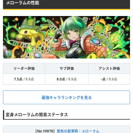
メローラムの性能
リーダー評価
サブ評価
アシスト評価
7.5点
/ 9.9点
8.0点
/ 9.9点
-点
/ 9.9点
最強キャラランキングを見る
変身メローラムの簡易ステータス
【No.10978】
豊熟の碧果精・メローラム