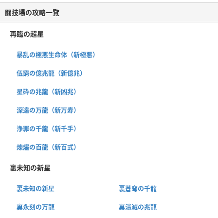
闘技場の攻略一覧
再臨の超星
暴乱の極悪生命体（新極悪）
伍窮の億兆龍（新億兆）
星砕の兆龍（新凶兆）
深遠の万龍（新万寿）
浄罪の千龍（新千手）
煉燼の百龍（新百式）
裏未知の新星
裏未知の新星
裏蒼穹の千龍
裏永刻の万龍
裏潰滅の兆龍