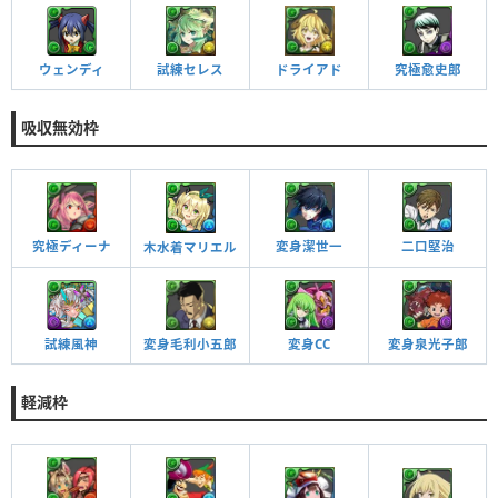
ウェンディ
試練セレス
ドライアド
究極愈史郎
吸収無効枠
究極ディーナ
変身潔世一
二口堅治
木水着マリエル
試練風神
変身毛利小五郎
変身CC
変身泉光子郎
軽減枠