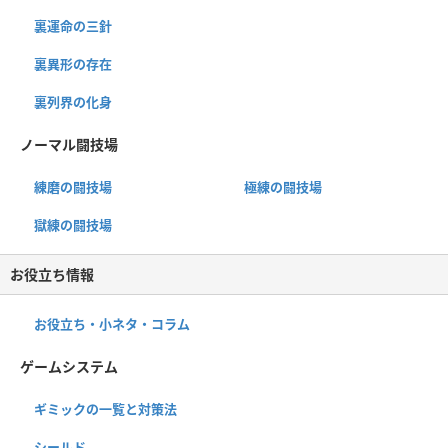
裏運命の三針
裏異形の存在
裏列界の化身
ノーマル闘技場
練磨の闘技場
極練の闘技場
獄練の闘技場
お役立ち情報
お役立ち・小ネタ・コラム
ゲームシステム
ギミックの一覧と対策法
シールド