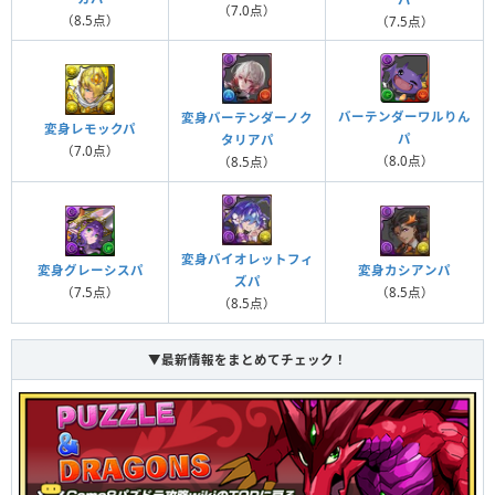
（7.0点）
（8.5点）
（7.5点）
バーテンダーワルりん
変身バーテンダーノク
変身レモックパ
パ
タリアパ
（7.0点）
（8.0点）
（8.5点）
変身バイオレットフィ
変身グレーシスパ
変身カシアンパ
ズパ
（7.5点）
（8.5点）
（8.5点）
▼最新情報をまとめてチェック！