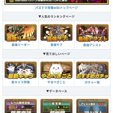
パズドラ攻略wikiトップページ
▼人気のランキングページ
最強リーダー
最強サブ
最強アシスト
▼見てほしいページ
新キャラ評価
やるべきこと
ガチャ一覧
▼データベース