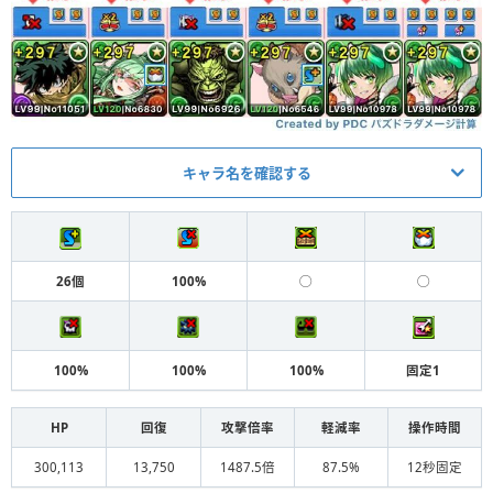
キャラ名を確認する
メイン
アシスト
変身黒デク
レン（MTG）装備
L
26個
100%
◯
◯
ウルヴァリン＆マグニート
木シェアト
S
ー装備（コラボ2）
100%
100%
100%
固定1
シーハルク装備（クラシッ
変身ハルク
S
ク）
HP
回復
攻撃倍率
軽減率
操作時間
究極伊之助
ミリア装備（標本）
S
300,113
13,750
1487.5倍
87.5%
12秒固定
変身メローラム
炭治郎装備（耳飾り）
S