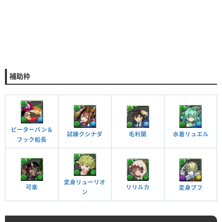
補助枠
ピーターパン＆
水着リュエル
試練クシナダ
毛利蘭
フック船長
変身リューリオ
可楽
リリルカ
変身プフ
ン