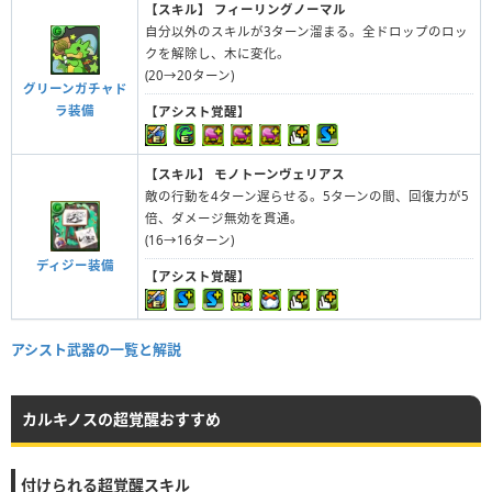
【スキル】
フィーリングノーマル
自分以外のスキルが3ターン溜まる。全ドロップのロッ
クを解除し、木に変化。
(20→20ターン)
グリーンガチャド
ラ装備
【アシスト覚醒】
【スキル】
モノトーンヴェリアス
敵の行動を4ターン遅らせる。5ターンの間、回復力が5
倍、ダメージ無効を貫通。
(16→16ターン)
ディジー装備
【アシスト覚醒】
アシスト武器の一覧と解説
カルキノスの超覚醒おすすめ
付けられる超覚醒スキル