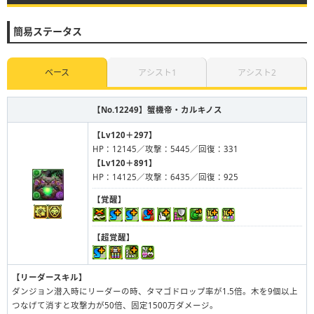
簡易ステータス
ベース
アシスト1
アシスト2
【No.12249】
蟹機帝・カルキノス
【Lv120＋297】
HP：12145／攻撃：5445／回復：331
【Lv120＋891】
HP：14125／攻撃：6435／回復：925
【覚醒】
【超覚醒】
【リーダースキル】
ダンジョン潜入時にリーダーの時、タマゴドロップ率が1.5倍。木を9個以上
つなげて消すと攻撃力が50倍、固定1500万ダメージ。