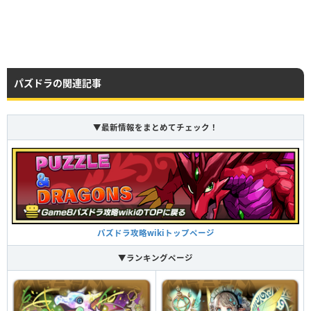
HP
攻撃力
回復力
Lv99
7968
3667
25
HP
攻撃力
回復力
パズドラの関連記事
Lv99
7968
3667
25
HP
攻撃力
回復力
Lv99
8958
4162
322
▼最新情報をまとめてチェック！
HP
攻撃力
回復力
Lv99
8958
4162
322
つけられる潜在キラー
つけられる潜在キラー
パズドラ攻略wikiトップページ
▼ランキングページ
ブラスターアイ ターン数：15→5