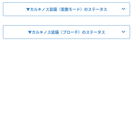
▼カルキノス装備（索敵モード）のステータス
▼カルキノス装備（ブローチ）のステータス
【No.12250】カルキノス【索敵モード】
【No.12251】蟹機帝・カルキノスのブローチ
レア度
コスト
属性
タイプ
★10
100
木
マシン／体力
レア度
コスト
属性
タイプ
★10
100
木
マシン／体力