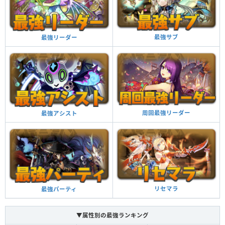
2ターンの間、最大HPと全員の攻撃力が1.5倍、ダメージ無効を貫通、属性吸
収を無効化。
ブラスターチャージ ターン数：20→20
最強サブ
最強リーダー
自分以外のスキルが3ターン溜まる。3ターンの間、HPを50%回復、ダメージ
無効を貫通、4コンボ加算。
覚醒スキル
効果
他のモンスターにアシストすると自分の覚醒スキル
が付与される
覚醒アシスト
覚醒スキル
効果
周回最強リーダー
最強アシスト
ダンジョン潜入中、副属性が木属性に変更される
他のモンスターにアシストすると自分の覚醒スキル
（ダメージは攻撃力の15％分）
副属性変更・木
が付与される
覚醒アシスト
7コンボ以上で攻撃力が2倍、14コンボ以上で攻撃力
が3倍になる
ダンジョン潜入中、マシンタイプが追加される
コンボ強化
マシンタイプ追加
自分と同じ属性のドロップを3×3の正方形で消すと攻
撃力がアップ（3.5倍）し、ダメージ無効を貫通する
リセマラ
最強パーティ
チーム全体のスキルが1ターン溜まった状態で始まる
ダメージ無効貫通
スキルブースト
強化された木ドロップの出現率（40％）とダメージ
▼属性別の最強ランキング
がかなりアップする（1.1449倍）
チーム全体のスキルが1ターン溜まった状態で始まる
木ドロップ強化＋