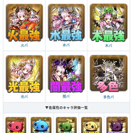
スキルブースト
強化された闇ドロップの出現率（40％）とダメージ
がかなりアップする（1.1449倍）
チーム全体のスキルが1ターン溜まった状態で始まる
闇ドロップ強化＋
スキルブースト
1人プレイの時にランク経験値、モンスター経験値、
入手コイン、卵ドロップ率がほんの少し上昇（1.02
雲攻撃を無効化する
ダンジョンボーナス
倍）
雲耐性
水パ
火パ
木パ
強化された木ドロップの出現率（40％）とダメージ
がかなりアップする（1.1449倍）
木ドロップ強化＋
強化された闇ドロップの出現率（40％）とダメージ
がかなりアップする（1.1449倍）
闇ドロップ強化＋
闇パ
光パ
多色パ
▼各属性のキャラ評価一覧