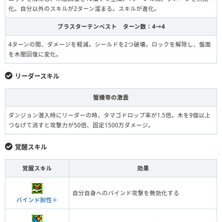
化。自分以外のスキルが2ターン溜まる。スキルが進化。
ブラスターテンペスト ターン数：4→4
4ターンの間、ダメージを軽減。シールドを2つ破壊。ロックを解除し、盤面
を木闇回復に変化。
リーダースキル
蟹機帝の激震
ダンジョン潜入時にリーダーの時、タマゴドロップ率が1.5倍。木を9個以上
つなげて消すと攻撃力が50倍、固定1500万ダメージ。
覚醒スキル
覚醒スキル
効果
自分自身へのバインド攻撃を無効化する
バインド耐性＋