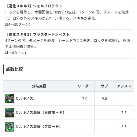
【進化スキル1】
シェルプロテクト
ロックを解除し、木闇回復を10個ずつ生成。1ターンの間、ダメージを無効
化。自分以外のスキルが2ターン溜まる。スキルが進化。
(34→30ターン)
【進化スキル2】
ブラスターテンペスト
4ターンの間、ダメージを軽減。シールドを2つ破壊。ロックを解除し、盤面
を木闇回復に変化。
(4→4ターン)
点数比較
分岐究極
リーダー
サブ
アシスト
カルキノス
7.0
9.0
-
カルキノス装備（索敵モード）
-
-
7.5
カルキノス装備（ブローチ）
-
-
8.5