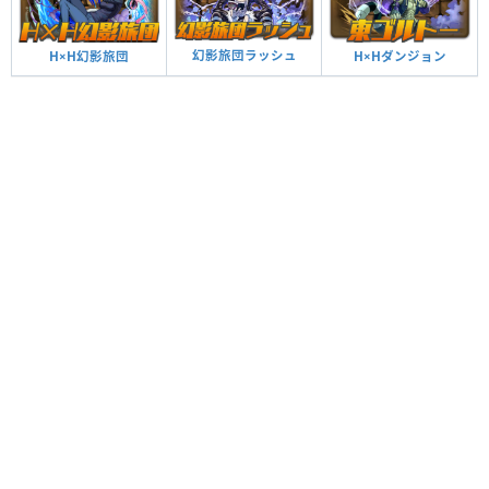
幻影旅団ラッシュ
H×H幻影旅団
H×Hダンジョン