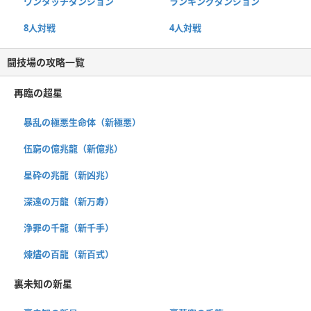
ワンタッチダンジョン
ランキングダンジョン
8人対戦
4人対戦
闘技場の攻略一覧
再臨の超星
暴乱の極悪生命体（新極悪）
伍窮の億兆龍（新億兆）
星砕の兆龍（新凶兆）
深遠の万龍（新万寿）
浄罪の千龍（新千手）
煉燼の百龍（新百式）
裏未知の新星