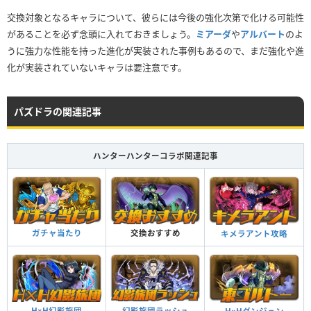
交換対象となるキャラについて、彼らには今後の強化次第で化ける可能性
があることを必ず念頭に入れておきましょう。
ミアーダ
や
アルバート
のよ
うに強力な性能を持った進化が実装された事例もあるので、まだ強化や進
化が実装されていないキャラは要注意です。
パズドラの関連記事
ハンターハンターコラボ関連記事
ガチャ当たり
交換おすすめ
キメラアント攻略
幻影旅団ラッシュ
H×H幻影旅団