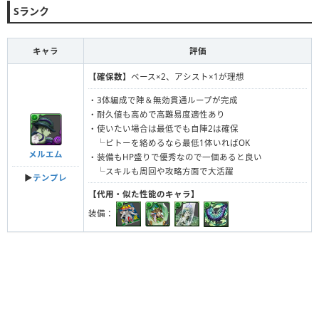
Sランク
キャラ
評価
【確保数】
ベース×2、アシスト×1が理想
・3体編成で陣＆無効貫通ループが完成
・耐久値も高めで高難易度適性あり
・使いたい場合は最低でも自陣2は確保
└ピトーを絡めるなら最低1体いればOK
メルエム
・装備もHP盛りで優秀なので一個あると良い
└スキルも周回や攻略方面で大活躍
▶︎
テンプレ
【代用・似た性能のキャラ】
装備：