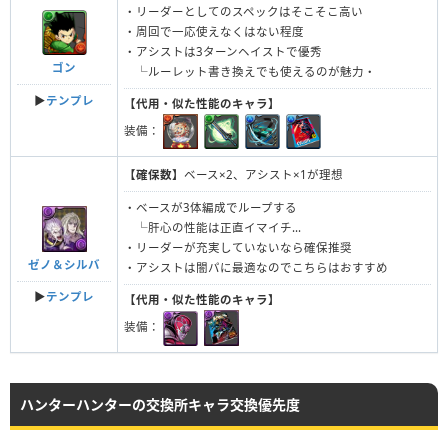
・リーダーとしてのスペックはそこそこ高い
・周回で一応使えなくはない程度
・アシストは3ターンヘイストで優秀
ゴン
└ルーレット書き換えでも使えるのが魅力・
▶︎
テンプレ
【代用・似た性能のキャラ】
装備：
【確保数】
ベース×2、アシスト×1が理想
・ベースが3体編成でループする
└肝心の性能は正直イマイチ...
・リーダーが充実していないなら確保推奨
ゼノ＆シルバ
・アシストは闇パに最適なのでこちらはおすすめ
▶︎
テンプレ
【代用・似た性能のキャラ】
装備：
ハンターハンターの交換所キャラ交換優先度