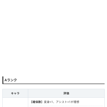
Aランク
キャラ
評価
【確保数】
変身×1、アシスト×1が理想