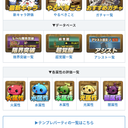
新キャラ評価
やるべきこと
ガチャ一覧
▼データベース
限界突破一覧
超覚醒一覧
アシスト一覧
▼各属性の評価一覧
木属性
光属性
闇属性
火属性
水属性
▶︎テンプレパーティの一覧はこちら