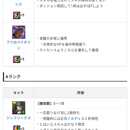
・スキルも強力なのでスキル採用も悪くない
ンス
・ダンジョン周回して1体は必ずGETしよう
×5
・覚醒が非常に優秀
プフのバイオリ
└汎用的なHP＆操作時間盛り
ン
・ライセンスよりこちらを優先して確保
×5
Aランク
キャラ
評価
【確保数】
0〜1体
・一応超つなげ消し2個持ち
ジンフリークス
└覚醒的には
正月ノルディス
と好相性
・とはいえスキルはかなり残念
×5