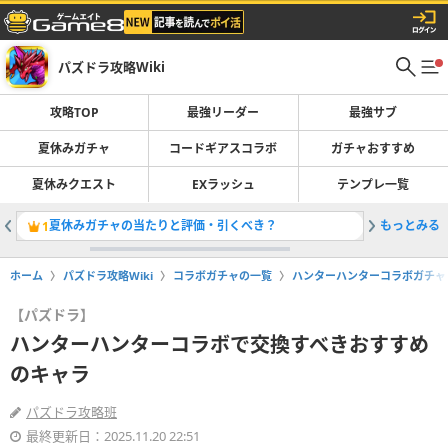
パズドラ攻略Wiki
攻略TOP
最強リーダー
最強サブ
夏休みガチャ
コードギアスコラボ
ガチャおすすめ
夏休みクエスト
EXラッシュ
テンプレ一覧
夏休みガチャの当たりと評価・引くべき？
もっとみる
コードギ
1
2
ホーム
パズドラ攻略Wiki
コラボガチャの一覧
ハンターハンターコラボガチャ
【パズドラ】
ハンターハンターコラボで交換すべきおすすめ
のキャラ
パズドラ攻略班
最終更新日：2025.11.20 22:51