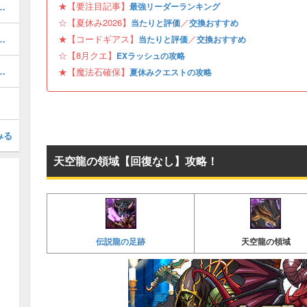
★【要注目記事】
キング！夏休みガチャの評価掲載
最強リーダーランキング
☆【夏休み2026】
／
当たりと評価
交換おすすめ
と当たり・どれを引くべき？
★【コードギアス】
／
当たりと評価
交換おすすめ
☆【8月クエ】
EXラッシュの攻略
ボの当たりと評価・引くべき？
★【魔法石確保】
夏休みクエストの攻略
みる
天空龍の領域【回復なし】攻略！
伝説龍の足跡
天空龍の領域