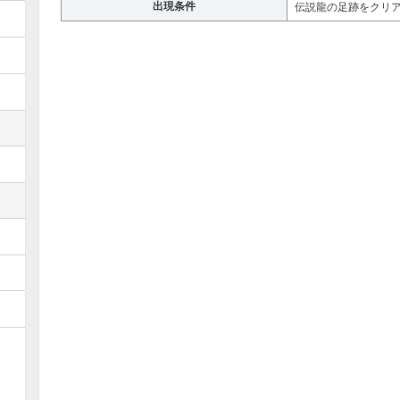
出現条件
伝説龍の足跡をクリ