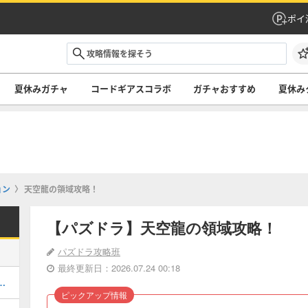
ポイ
夏休みガチャ
コードギアスコラボ
ガチャおすすめ
夏休み
ョン
天空龍の領域攻略！
【パズドラ】天空龍の領域攻略！
パズドラ攻略班
最終更新日：2026.07.24 00:18
当たりと評価・引くべき？
ピックアップ情報