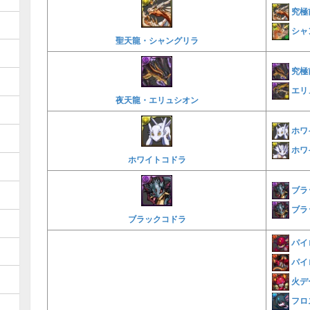
究極
シャ
聖天龍・シャングリラ
究極
エリ
夜天龍・エリュシオン
ホワ
ホワ
ホワイトコドラ
ブラ
ブラ
ブラックコドラ
パイ
パイ
火デ
フロ