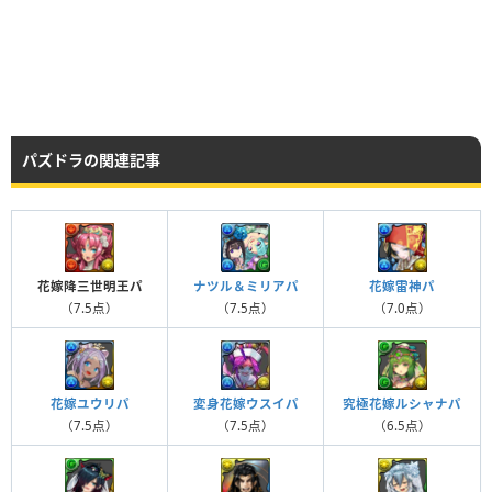
パズドラの関連記事
花嫁降三世明王パ
ナツル＆ミリアパ
花嫁雷神パ
（7.5点）
（7.5点）
（7.0点）
変身花嫁ウスイパ
究極花嫁ルシャナパ
花嫁ユウリパ
（7.5点）
（6.5点）
（7.5点）