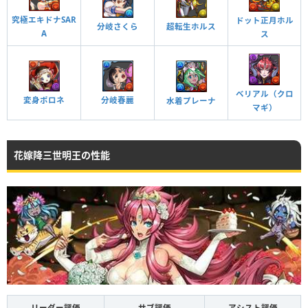
究極エキドナSAR
ドット正月ホル
分岐さくら
超転生ホルス
A
ス
ベリアル（クロ
変身ポロネ
分岐春麗
水着プレーナ
マギ）
花嫁降三世明王の性能
リーダー評価
サブ評価
アシスト評価