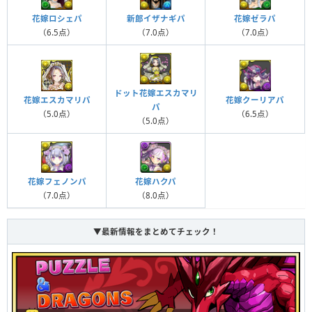
新郎イザナギパ
花嫁ロシェパ
花嫁ゼラパ
（7.0点）
（6.5点）
（7.0点）
ドット花嫁エスカマリ
花嫁エスカマリパ
花嫁クーリアパ
パ
（5.0点）
（6.5点）
（5.0点）
花嫁ハクパ
花嫁フェノンパ
（8.0点）
（7.0点）
▼最新情報をまとめてチェック！