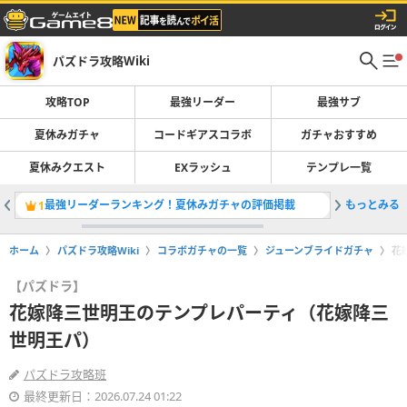
パズドラ攻略Wiki
攻略TOP
最強リーダー
最強サブ
夏休みガチャ
コードギアスコラボ
ガチャおすすめ
夏休みクエスト
EXラッシュ
テンプレ一覧
最強リーダーランキング！夏休みガチャの評価掲載
もっとみる
夏休みガ
1
2
ホーム
パズドラ攻略Wiki
コラボガチャの一覧
ジューンブライドガチャ
花
【パズドラ】
花嫁降三世明王のテンプレパーティ（花嫁降三
世明王パ）
パズドラ攻略班
最終更新日：2026.07.24 01:22