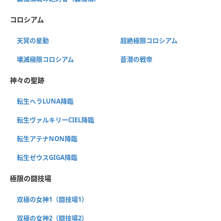
コロシアム
天冥の星動
超絶極限コロシアム
壊滅極限コロシアム
蒼潜の戦帝
神々の聖跡
転生ヘラLUNA降臨
転生ヴァルキリーCIEL降臨
転生アテナNON降臨
転生ゼウスGIGA降臨
極限の闘技場
双極の女神1（闘技場1）
双極の女神2（闘技場2）