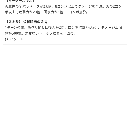
【リーダースキル】
火属性の全パラメータが2.6倍。8コンボ以上でダメージを半減。火の2コン
ボ以上で攻撃力が20倍、回復力が6倍、3コンボ加算。
【スキル】
煩悩除去の金言
1ターンの間、操作時間と回復力が2倍、自分の攻撃力が5倍、ダメージ上限
値が500億。消せないドロップ状態を全回復。
(8→2ターン)