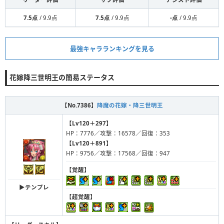
7.5点
/ 9.9点
7.5点
/ 9.9点
-点
/ 9.9点
最強キャラランキングを見る
花嫁降三世明王の簡易ステータス
【No.7386】
降魔の花嫁・降三世明王
【Lv120＋297】
HP：7776／攻撃：16578／回復：353
【Lv120＋891】
HP：9756／攻撃：17568／回復：947
【覚醒】
▶︎テンプレ
【超覚醒】