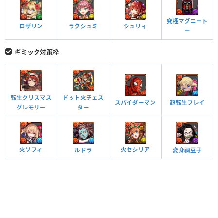
究極マグニート
ラクシュミ
ロザリン
シュリィ
ー
ギミック対策枠
転生クリスマス
ドット火チェス
スパイダーマン
超転生フレイ
グレモリー
ター
火ソフィ
火セシリア
変身禰豆子
ルドラ