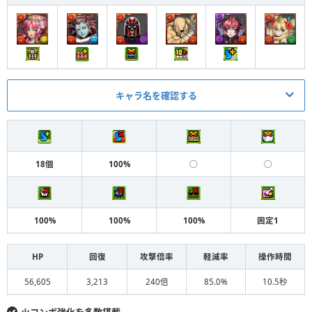
キャラ名を確認する
メイン
アシスト
自由枠
花嫁降三世明王
L
18個
100%
◯
◯
ルドラ
神威（旧）装備
S
自由枠
究極マグニートー
S
100%
100%
100%
固定1
自由枠
分岐サガット
S
HP
回復
攻撃倍率
軽減率
操作時間
ベリアル（クロマギ）
シュリィ装備（標本）
S
56,605
3,213
240倍
85.0%
10.5秒
ロザリン
ロザリン装備（標本）
F
火コンボ強化を多数搭載