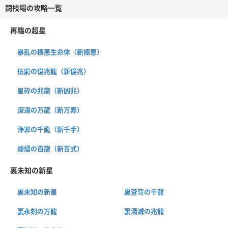
闘技場の攻略一覧
再臨の超星
暴乱の極悪生命体（新極悪）
伍窮の億兆龍（新億兆）
星砕の兆龍（新凶兆）
深遠の万龍（新万寿）
浄罪の千龍（新千手）
煉燼の百龍（新百式）
裏未知の新星
裏未知の新星
裏蒼穹の千龍
裏永刻の万龍
裏潰滅の兆龍