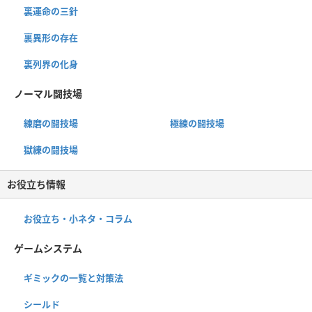
裏運命の三針
裏異形の存在
裏列界の化身
ノーマル闘技場
練磨の闘技場
極練の闘技場
獄練の闘技場
お役立ち情報
お役立ち・小ネタ・コラム
ゲームシステム
ギミックの一覧と対策法
シールド