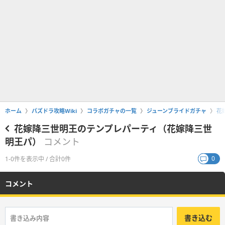
ホーム
パズドラ攻略Wiki
コラボガチャの一覧
ジューンブライドガチャ
花
花嫁降三世明王のテンプレパーティ（花嫁降三世
明王パ）
コメント
0
1-0件を表示中 / 合計0件
コメント
書き込む