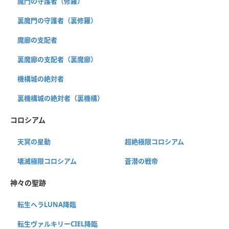
魔門の守護者（修羅）
裏魔門の守護者（裏修羅）
魔廊の支配者
裏魔廊の支配者（裏魔廊）
機構城の絶対者
裏機構城の絶対者（裏機構）
コロシアム
天冥の星動
超絶極限コロシアム
壊滅極限コロシアム
蒼潜の戦帝
神々の聖跡
転生ヘラLUNA降臨
転生ヴァルキリーCIEL降臨