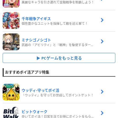
美麗なキャラを引き連れて金融戦争を制覇しよう！
千年戦争アイギス
個性豊かなユニットを指揮して敵を迎え撃て！
ミナシゴノシゴト
武器の『アビリティ』と『戦神』を駆使するターン制コマンドバトルRPG！
PCゲームをもっと見る
おすすめポイ活アプリ特集
ウッディ‐守ってポイ活
「ウッディ」を守ってお世話してポイントゲット！
ビットウォーク
歩いてポイ活！日常生活でお得にポイントをもらおう