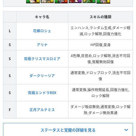
キャラ名
スキルの種類
エンハンス,ランダム生成,ダメージ軽
L
花嫁ロシェ
減,ロック解除,回復力強化
S
アリナ
HP回復,変身
4色陣,目覚め,ロック解除,消去不可回
S
究極クリスマスロミア
復,覚醒無効回復
通常変換,ドロップロック,消去不可回
S
ダークリーリア
復
通常変換,操作時間延長,回復力強化,
S
究極エンドラREX
ロック解除
ダメージ吸収無効,通常変換,ロック解
F
正月アルテミス
除,ダメージ無効貫通
ステータスと覚醒の詳細を見る