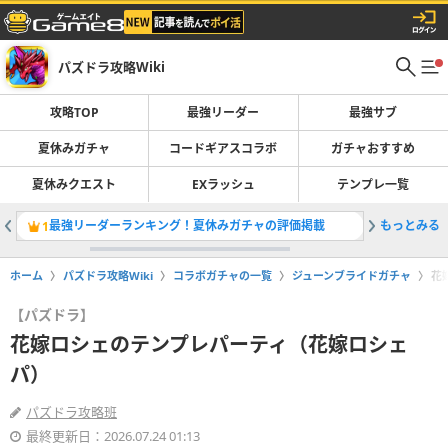
パズドラ攻略Wiki
攻略TOP
最強リーダー
最強サブ
夏休みガチャ
コードギアスコラボ
ガチャおすすめ
夏休みクエスト
EXラッシュ
テンプレ一覧
最強リーダーランキング！夏休みガチャの評価掲載
もっとみる
夏休みガ
1
2
ホーム
パズドラ攻略Wiki
コラボガチャの一覧
ジューンブライドガチャ
花
【パズドラ】
花嫁ロシェのテンプレパーティ（花嫁ロシェ
パ）
パズドラ攻略班
最終更新日：2026.07.24 01:13