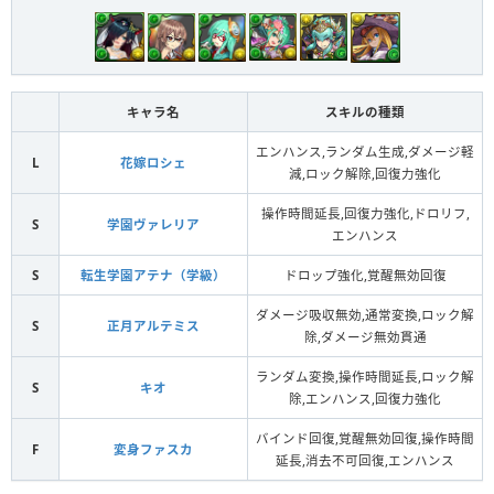
キャラ名
スキルの種類
エンハンス,ランダム生成,ダメージ軽
L
花嫁ロシェ
減,ロック解除,回復力強化
操作時間延長,回復力強化,ドロリフ,
S
学園ヴァレリア
エンハンス
S
転生学園アテナ（学級）
ドロップ強化,覚醒無効回復
ダメージ吸収無効,通常変換,ロック解
S
正月アルテミス
除,ダメージ無効貫通
ランダム変換,操作時間延長,ロック解
S
キオ
除,エンハンス,回復力強化
バインド回復,覚醒無効回復,操作時間
F
変身ファスカ
延長,消去不可回復,エンハンス