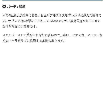
HP
回復力
パーティ解説
（+297）
（+297）
木の4個消しが条件にある、お正月アルテミスをフレンドに選んだ編成で
リーダースキル
27248
3540
す。サブまで2体攻撃にこだわってもいいですが、無効貫通がおろそかに
適用前
（33188）
（5322）
なりがちな点に注意です。
リーダースキル
95102
7002
スキルブーストの数がそれなりに多いので、ネロ、ファスカ、アルジェな
適用後
（115892）
（10269）
どのキャラをサブに採用する余地もあります。
覚醒スキル
×9
×7
×9
×1
×6
×2
×1
×2
×3
×1
×1