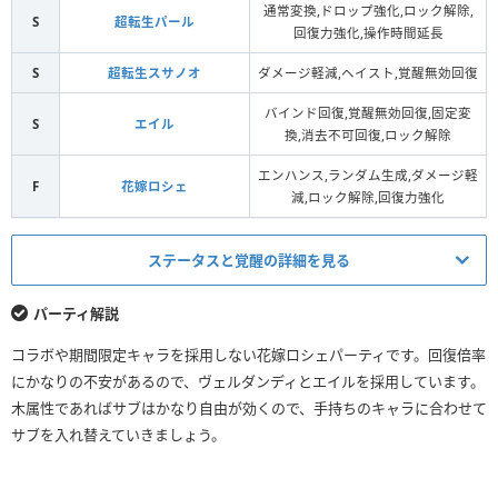
通常変換,ドロップ強化,ロック解除,
S
超転生パール
回復力強化,操作時間延長
S
超転生スサノオ
ダメージ軽減,ヘイスト,覚醒無効回復
バインド回復,覚醒無効回復,固定変
S
エイル
換,消去不可回復,ロック解除
エンハンス,ランダム生成,ダメージ軽
F
花嫁ロシェ
減,ロック解除,回復力強化
ステータスと覚醒の詳細を見る
HP
回復力
パーティ解説
（+297）
（+297）
コラボや期間限定キャラを採用しない花嫁ロシェパーティです。回復倍率
リーダースキル
27278
3034
にかなりの不安があるので、ヴェルダンディとエイルを採用しています。
適用前
（33218）
（4816）
木属性であればサブはかなり自由が効くので、手持ちのキャラに合わせて
リーダースキル
109112
3034
サブを入れ替えていきましょう。
適用後
（132872）
（4816）