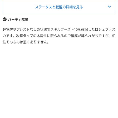
ステータスと覚醒の詳細を見る
HP
回復力
パーティ解説
（+297）
（+297）
超覚醒やアシストなしの状態でスキルブースト15を確保したロシェファス
リーダースキル
30364
1857
カです。攻撃タイプの木属性に限られるので編成が縛られがちですが、相
適用前
（36304）
（3639）
性そのものは悪くありません。
リーダースキル
91092
7428
適用後
（108912）
（14556）
覚醒スキル
×9
×6
×2
×10
×1
×1
×1
×4
×2
×3
×4
×3