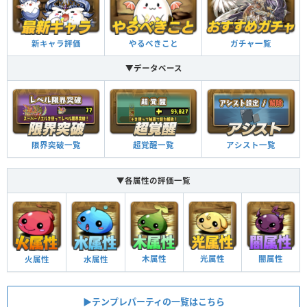
新キャラ評価
やるべきこと
ガチャ一覧
▼データベース
限界突破一覧
超覚醒一覧
アシスト一覧
▼各属性の評価一覧
木属性
光属性
闇属性
火属性
水属性
▶︎テンプレパーティの一覧はこちら