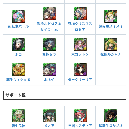
究極ルドセブ＆
究極クリスマス
超転生パール
超転生メイメイ
セイラーム
ロミア
究極ゼラ
木コットン
花嫁ルシャナ
ネロ
転生ヴィシュヌ
木ネイ
ダークリーリア
サポート役
転生風神
メノア
超転生スサノオ
学園ヘスティア