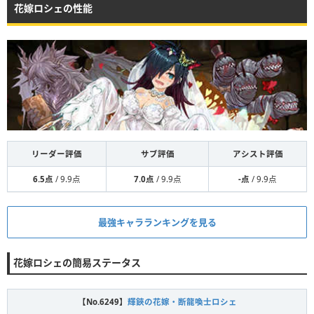
花嫁ロシェの性能
リーダー評価
サブ評価
アシスト評価
6.5点
/ 9.9点
7.0点
/ 9.9点
-点
/ 9.9点
最強キャラランキングを見る
花嫁ロシェの簡易ステータス
【No.6249】
輝鋏の花嫁・断龍喚士ロシェ