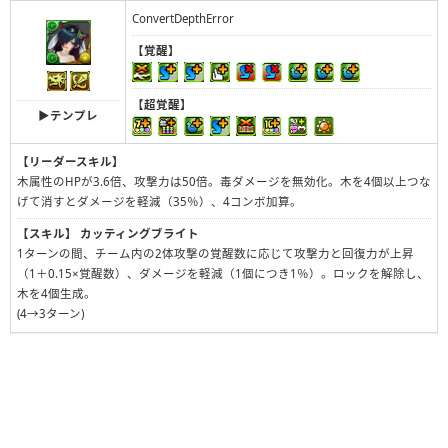
ConvertDepthError
【覚醒】
【超覚醒】
▶︎テンプレ
【リーダースキル】
木属性のHPが3.6倍、攻撃力は50倍。毒ダメージを無効化。木を4個以上つな
げて消すとダメージを軽減（35％）、4コンボ加算。
【スキル】
カッティングブライト
1ターンの間、チーム内の2体攻撃の覚醒数に応じて攻撃力と回復力が上昇
（1＋0.15×覚醒数）、ダメージを軽減（1個につき1％）。ロックを解除し、
木を4個生成。
(4→3ターン)