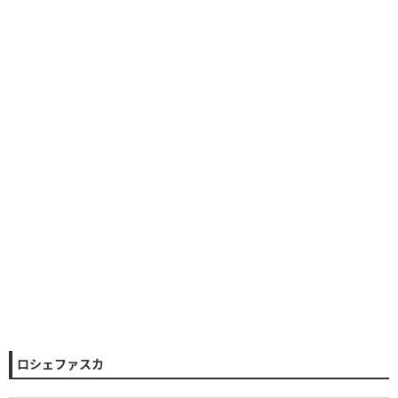
覚醒スキル
×4
×8
×8
×6
×1
×1
×1
×3
×3
×2
×4
×2
ロシェファスカ