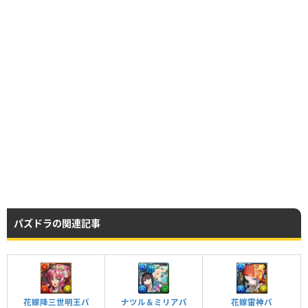
パズドラの関連記事
花嫁降三世明王パ
ナツル＆ミリアパ
花嫁雷神パ