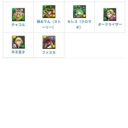
セレス（クロマ
緑おでん（スト
ダークライザー
チャコル
ギ）
ーリー）
平子真子
ファスカ