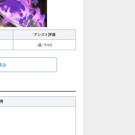
アシスト評価
-点
/ 9.9点
見る
秀