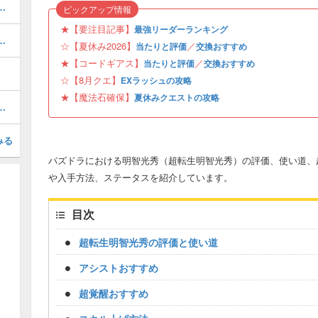
ボの当たりと評価・引くべき？
ピックアップ情報
★【要注目記事】
最強リーダーランキング
当たりと評価・引くべき？
☆【夏休み2026】
／
当たりと評価
交換おすすめ
★【コードギアス】
／
当たりと評価
交換おすすめ
☆【8月クエ】
EXラッシュの攻略
★【魔法石確保】
夏休みクエストの攻略
ト降臨の周回パーティと攻略・周回すべき？
みる
パズドラにおける明智光秀（超転生明智光秀）の評価、使い道、
や入手方法、ステータスを紹介しています。
目次
超転生明智光秀の評価と使い道
アシストおすすめ
超覚醒おすすめ