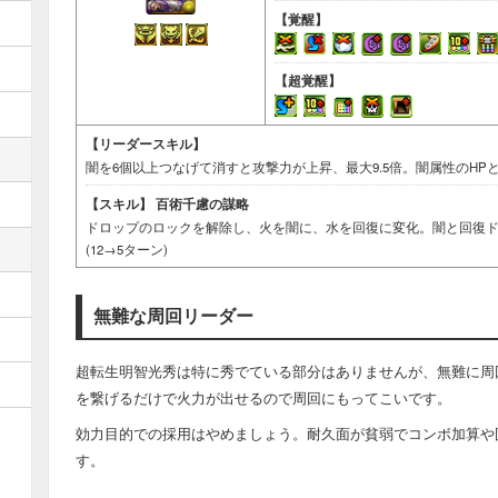
【覚醒】
【超覚醒】
【リーダースキル】
闇を6個以上つなげて消すと攻撃力が上昇、最大9.5倍。闇属性のHPと
【スキル】
百術千慮の謀略
ドロップのロックを解除し、火を闇に、水を回復に変化。闇と回復
(12→5ターン)
無難な周回リーダー
超転生明智光秀は特に秀でている部分はありませんが、無難に周
を繋げるだけで火力が出せるので周回にもってこいです。
効力目的での採用はやめましょう。耐久面が貧弱でコンボ加算や
す。