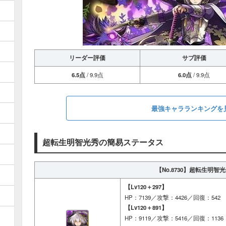
リーダー評価
サブ評価
6.5点
/ 9.9点
6.0点
/ 9.9点
最強キャラランキングを
超転生明智光秀の簡易ステータス
【No.8730】
超転生明智光
【Lv120＋297】
HP：7139／攻撃：4426／回復：542
【Lv120＋891】
HP：9119／攻撃：5416／回復：1136