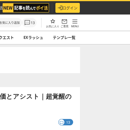
活
ログイン
13
お気に入り追加
ご意見
MENU
お気に入り
クエスト
EXラッシュ
テンプレ一覧
評価とアシスト｜超覚醒の
13