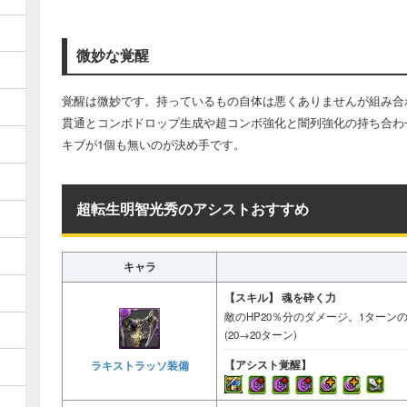
微妙な覚醒
覚醒は微妙です。持っているもの自体は悪くありませんが組み合
貫通とコンボドロップ生成や超コンボ強化と闇列強化の持ち合わ
キブが1個も無いのが決め手です。
超転生明智光秀のアシストおすすめ
キャラ
【スキル】
魂を砕く力
敵のHP20％分のダメージ。1ターン
(20→20ターン)
【アシスト覚醒】
ラキストラッソ装備