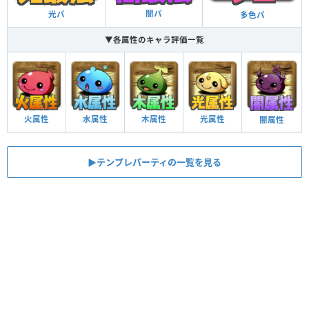
闇パ
光パ
多色パ
▼各属性のキャラ評価一覧
火属性
水属性
木属性
光属性
闇属性
▶︎テンプレパーティの一覧を見る