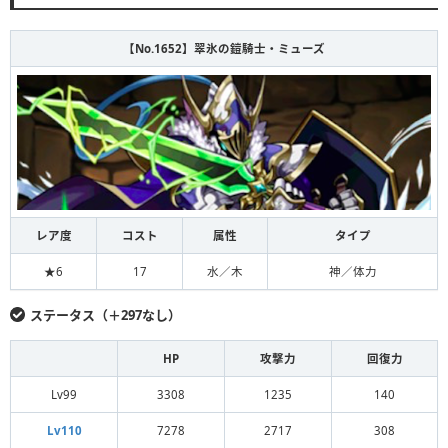
【No.1652】翠氷の鎧騎士・ミューズ
レア度
コスト
属性
タイプ
★6
17
水／木
神／体力
ステータス（＋297なし）
HP
攻撃力
回復力
Lv99
3308
1235
140
Lv110
7278
2717
308