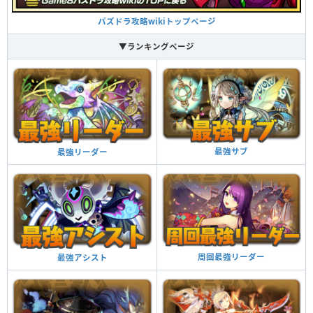
パズドラ攻略wikiトップページ
ブルークレスト ターン数：15→6
▼ランキングページ
1ターンの間、チーム内の水属性1体につき回復力が上昇。7ターンの間、神
と体力タイプの攻撃力が2.5倍。
覚醒スキル
効果
最強サブ
最強リーダー
他のモンスターにアシストすると自分の覚醒スキル
が付与される
覚醒アシスト
ダンジョン潜入中、副属性が水属性に変更される
（ダメージは攻撃力の15％分）
副属性変更・水
周回最強リーダー
最強アシスト
7コンボ以上で攻撃力が2倍、14コンボ以上で攻撃力
が3倍になる
コンボ強化
自分と同じ属性のドロップを4個消すと攻撃力がアッ