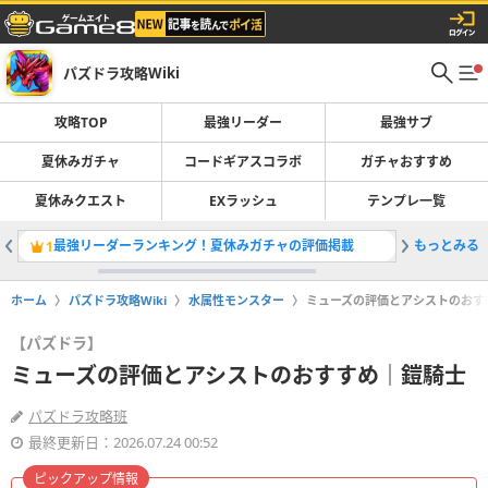
パズドラ攻略Wiki
攻略TOP
最強リーダー
最強サブ
夏休みガチャ
コードギアスコラボ
ガチャおすすめ
夏休みクエスト
EXラッシュ
テンプレ一覧
最強リーダーランキング！夏休みガチャの評価掲載
もっとみる
夏休みガ
1
2
ホーム
パズドラ攻略Wiki
水属性モンスター
ミューズの評価とアシストのおす
【パズドラ】
ミューズの評価とアシストのおすすめ｜鎧騎士
パズドラ攻略班
最終更新日：2026.07.24 00:52
ピックアップ情報