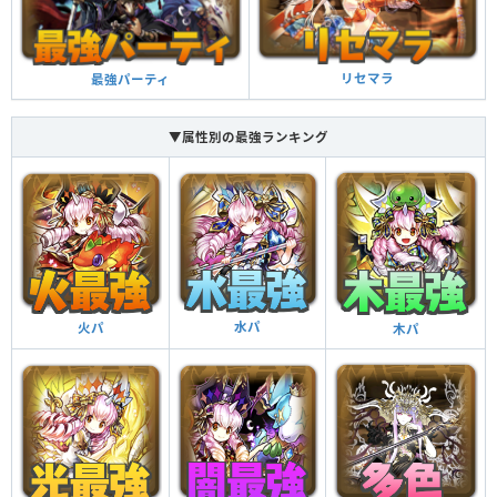
プ（2.2倍）し、敵2体に攻撃をする
2体攻撃
強化された水ドロップの出現率（40％）とダメージ
リセマラ
最強パーティ
がかなりアップする（1.1449倍）
水ドロップ強化＋
▼属性別の最強ランキング
水パ
火パ
木パ