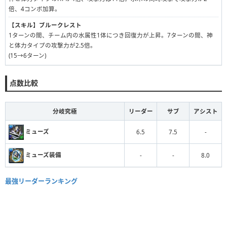
倍、4コンボ加算。
【スキル】
ブルークレスト
1ターンの間、チーム内の水属性1体につき回復力が上昇。7ターンの間、神
と体力タイプの攻撃力が2.5倍。
(15→6ターン)
点数比較
分岐究極
リーダー
サブ
アシスト
ミューズ
6.5
7.5
-
ミューズ装備
-
-
8.0
最強リーダーランキング