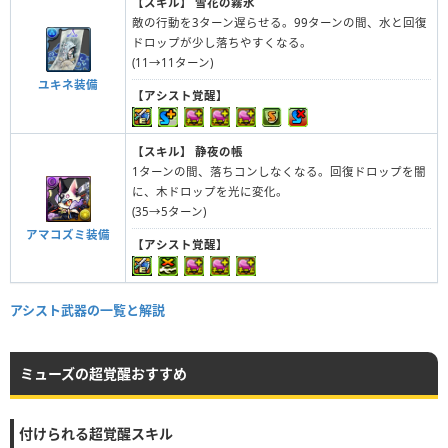
【スキル】
雪花の霧氷
敵の行動を3ターン遅らせる。99ターンの間、水と回復
ドロップが少し落ちやすくなる。
(11→11ターン)
ユキネ装備
【アシスト覚醒】
【スキル】
静夜の帳
1ターンの間、落ちコンしなくなる。回復ドロップを闇
に、木ドロップを光に変化。
(35→5ターン)
アマコズミ装備
【アシスト覚醒】
アシスト武器の一覧と解説
ミューズの超覚醒おすすめ
付けられる超覚醒スキル