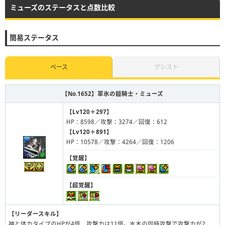
ミューズのステータスと点数比較
簡易ステータス
ベース
アシスト
【No.1652】
翠氷の鎧騎士・ミューズ
【Lv120＋297】
HP：8598／攻撃：3274／回復：612
【Lv120＋891】
HP：10578／攻撃：4264／回復：1206
【覚醒】
【超覚醒】
【リーダースキル】
神と体力タイプのHPが4倍、攻撃力は11倍。水木の同時攻撃で攻撃力が2