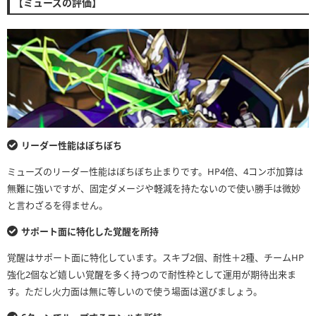
【ミューズの評価】
リーダー性能はぼちぼち
ミューズのリーダー性能はぼちぼち止まりです。HP4倍、4コンボ加算は
無難に強いですが、固定ダメージや軽減を持たないので使い勝手は微妙
と言わざるを得ません。
サポート面に特化した覚醒を所持
覚醒はサポート面に特化しています。スキブ2個、耐性＋2種、チームHP
強化2個など嬉しい覚醒を多く持つので耐性枠として運用が期待出来ま
す。ただし火力面は無に等しいので使う場面は選びましょう。