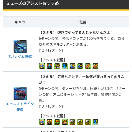
ミューズのアシストおすすめ
キャラ
性能
【スキル】
遊びでやってるんじゃないんだよ！
6ターンの間、強化ドロップが100％落ちてくる。自分
以外のスキルが2ターン溜まる。
(12→12ターン)
Zガンダム装備
【アシスト覚醒】
【スキル】
気持ちだけで、一体何が守れるって言うん
だ！
5ターンの間、ダメージを半減、回復力が1.5倍。2ター
ンの間、左上にルーレットを1個生成、操作時間が2
倍。
エールストライク
(13→13ターン)
装備
【アシスト覚醒】