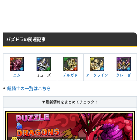
★7
70
水
神／体力
HP
攻撃力
回復力
パズドラの関連記事
Lv99
3308
1235
140
HP
攻撃力
回復力
ニム
ミューズ
デルガド
アークライン
クレーゼ
Lv99
4298
1730
437
鎧騎士の一覧はこちら
▼最新情報をまとめてチェック！
つけられる潜在キラー