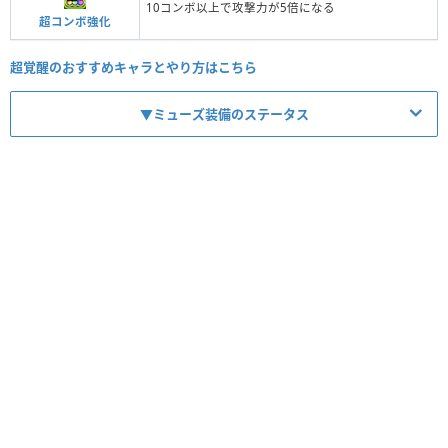
10コンボ以上で攻撃力が5倍になる
超コンボ強化
超覚醒のおすすめキャラとやり方はこちら
▼ミューズ装備のステータス
【No.10116】翠氷の鎧騎士・ミューズのブレスレット
レア度
コスト
属性
タイプ