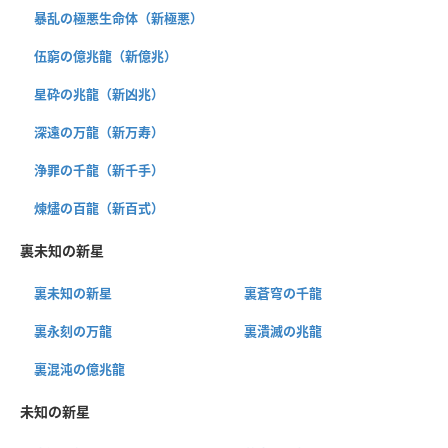
暴乱の極悪生命体（新極悪）
伍窮の億兆龍（新億兆）
星砕の兆龍（新凶兆）
深遠の万龍（新万寿）
浄罪の千龍（新千手）
煉燼の百龍（新百式）
裏未知の新星
裏未知の新星
裏蒼穹の千龍
裏永刻の万龍
裏潰滅の兆龍
裏混沌の億兆龍
未知の新星