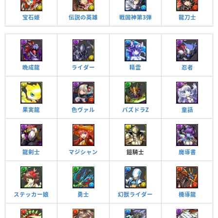
宝石姫
伝説の英雄
戦国神第3弾
龍刀士
晩成龍
ライダー
精霊
忍者
果実龍
色ヴァル
パズドラZ
童話
龍剣士
マジシャン
鎧騎士
魔導書
ステッカー娘
勇士
幻獣ライダー
機導龍