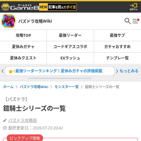
パズドラ攻略Wiki
攻略TOP
最強リーダー
最強サブ
夏休みガチャ
コードギアスコラボ
ガチャおすすめ
夏休みクエスト
EXラッシュ
テンプレ一覧
最強リーダーランキング！夏休みガチャの評価掲載
もっとみる
夏休みガ
1
2
ホーム
パズドラ攻略Wiki
モンスター一覧
鎧騎士シリーズの一覧
【パズドラ】
鎧騎士シリーズの一覧
パズドラ攻略班
最終更新日：2026.07.23 20:42
ピックアップ情報