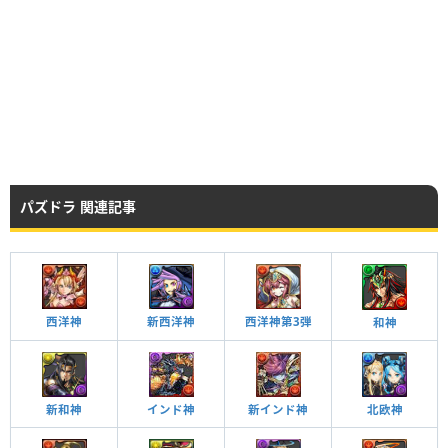
パズドラ 関連記事
西洋神
新西洋神
西洋神第3弾
和神
新和神
インド神
新インド神
北欧神