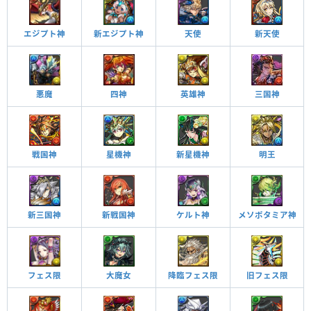
エジプト神
天使
新天使
新エジプト神
悪魔
四神
英雄神
三国神
戦国神
星機神
新星機神
明王
新三国神
新戦国神
ケルト神
メソポタミア神
フェス限
大魔女
降臨フェス限
旧フェス限