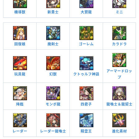
機導獣
新勇士
大賢龍
ミニ
回復娘
魔剣士
ゴーレム
カラドラ
アーマードロッ
玩具龍
幻獣
クトゥルフ神話
プ
降臨
モンポ龍
四君子
龍喚士＆龍契士
レーダー
レーダー龍喚士
精霊王
進化素材