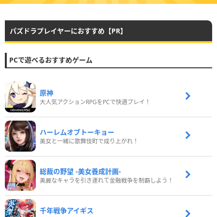
パズドラプレイヤーにおすすめ【PR】
PCで遊べるおすすめゲーム
原神
大人気アクションRPGをPCで快適プレイ！
ハーレムオブトーキョー
美女と一緒に歌舞伎町で成り上がれ！
総裁の野望 -美女養成計画-
美麗なキャラを引き連れて金融戦争を制覇しよう！
千年戦争アイギス