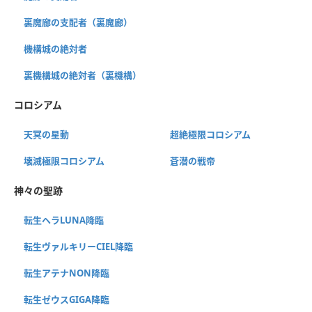
裏魔廊の支配者（裏魔廊）
機構城の絶対者
裏機構城の絶対者（裏機構）
コロシアム
天冥の星動
超絶極限コロシアム
壊滅極限コロシアム
蒼潜の戦帝
神々の聖跡
転生ヘラLUNA降臨
転生ヴァルキリーCIEL降臨
転生アテナNON降臨
転生ゼウスGIGA降臨