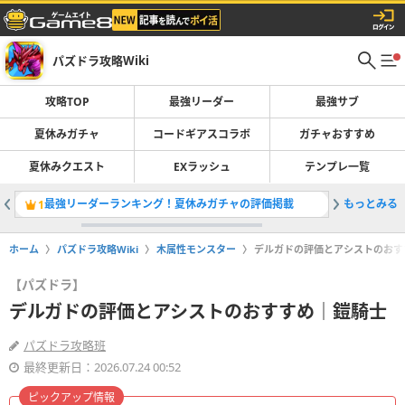
パズドラ攻略Wiki
攻略TOP
最強リーダー
最強サブ
夏休みガチャ
コードギアスコラボ
ガチャおすすめ
夏休みクエスト
EXラッシュ
テンプレ一覧
最強リーダーランキング！夏休みガチャの評価掲載
もっとみる
夏休みガ
1
2
ホーム
パズドラ攻略Wiki
木属性モンスター
デルガドの評価とアシストのおす
【パズドラ】
デルガドの評価とアシストのおすすめ｜鎧騎士
パズドラ攻略班
最終更新日：2026.07.24 00:52
ピックアップ情報