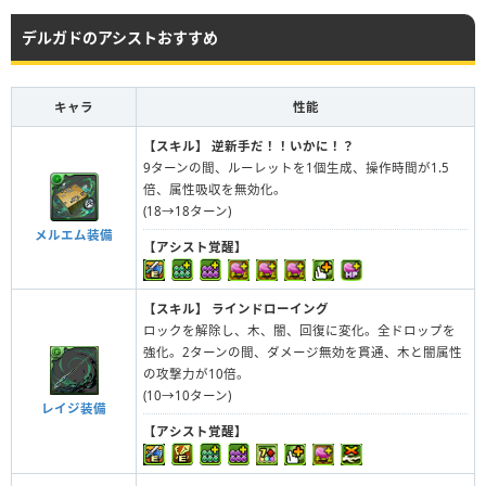
デルガドのアシストおすすめ
キャラ
性能
【スキル】
逆新手だ！！いかに！？
9ターンの間、ルーレットを1個生成、操作時間が1.5
倍、属性吸収を無効化。
(18→18ターン)
メルエム装備
【アシスト覚醒】
【スキル】
ラインドローイング
ロックを解除し、木、闇、回復に変化。全ドロップを
強化。2ターンの間、ダメージ無効を貫通、木と闇属性
の攻撃力が10倍。
(10→10ターン)
レイジ装備
【アシスト覚醒】