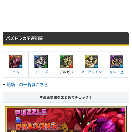
★7
70
木
バランス／ドラゴン
HP
攻撃力
回復力
パズドラの関連記事
Lv99
2855
1418
225
HP
攻撃力
回復力
ニム
ミューズ
デルガド
アークライン
クレーゼ
Lv99
3845
1913
522
鎧騎士の一覧はこちら
▼最新情報をまとめてチェック！
つけられる潜在キラー