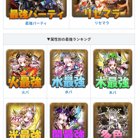
プ（2.2倍）し、敵2体に攻撃をする
2体攻撃
強化された木ドロップの出現率（40％）とダメージ
リセマラ
最強パーティ
がかなりアップする（1.1449倍）
木ドロップ強化＋
▼属性別の最強ランキング
水パ
火パ
木パ