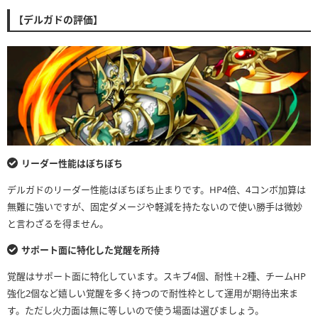
【デルガドの評価】
リーダー性能はぼちぼち
デルガドのリーダー性能はぼちぼち止まりです。HP4倍、4コンボ加算は
無難に強いですが、固定ダメージや軽減を持たないので使い勝手は微妙
と言わざるを得ません。
サポート面に特化した覚醒を所持
覚醒はサポート面に特化しています。スキブ4個、耐性＋2種、チームHP
強化2個など嬉しい覚醒を多く持つので耐性枠として運用が期待出来ま
す。ただし火力面は無に等しいので使う場面は選びましょう。