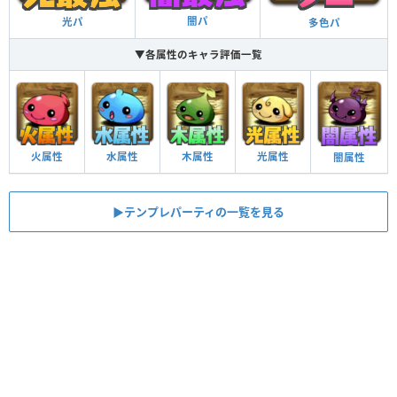
闇パ
光パ
多色パ
▼各属性のキャラ評価一覧
火属性
水属性
木属性
光属性
闇属性
▶︎テンプレパーティの一覧を見る