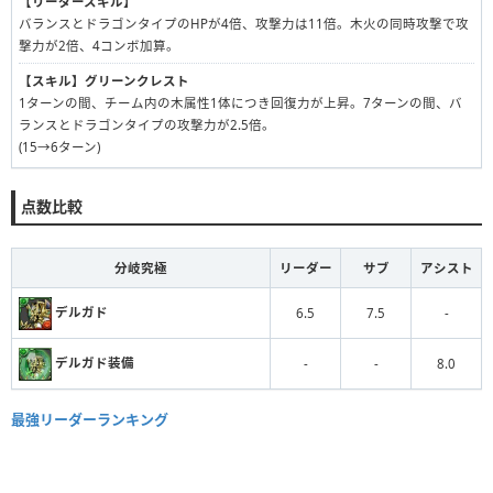
【リーダースキル】
バランスとドラゴンタイプのHPが4倍、攻撃力は11倍。木火の同時攻撃で攻
撃力が2倍、4コンボ加算。
【スキル】
グリーンクレスト
1ターンの間、チーム内の木属性1体につき回復力が上昇。7ターンの間、バ
ランスとドラゴンタイプの攻撃力が2.5倍。
(15→6ターン)
点数比較
分岐究極
リーダー
サブ
アシスト
デルガド
6.5
7.5
-
デルガド装備
-
-
8.0
最強リーダーランキング