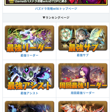
パズドラ攻略wikiトップページ
グリーンクレスト ターン数：15→6
▼ランキングページ
1ターンの間、チーム内の木属性1体につき回復力が上昇。7ターンの間、バ
ランスとドラゴンタイプの攻撃力が2.5倍。
覚醒スキル
効果
最強サブ
最強リーダー
他のモンスターにアシストすると自分の覚醒スキル
が付与される
覚醒アシスト
ダンジョン潜入中、副属性が木属性に変更される
（ダメージは攻撃力の15％分）
副属性変更・木
周回最強リーダー
最強アシスト
7コンボ以上で攻撃力が2倍、14コンボ以上で攻撃力
が3倍になる
コンボ強化
自分と同じ属性のドロップを4個消すと攻撃力がアッ