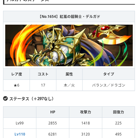
【No.1654】紅嵐の鎧騎士・デルガド
レア度
コスト
属性
タイプ
★6
17
木／火
バランス／ドラゴン
ステータス（＋297なし）
HP
攻撃力
回復力
Lv99
2855
1418
225
Lv110
6281
3120
495