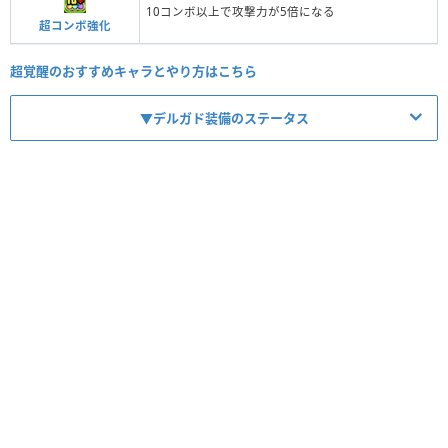
10コンボ以上で攻撃力が5倍になる
超コンボ強化
超覚醒のおすすめキャラとやり方はこちら
▼デルガド装備のステータス
【No.10117】紅嵐の鎧騎士・デルガドの耳飾り
レア度
コスト
属性
タイプ