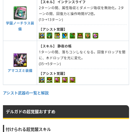
【スキル】
インテンスライフ
2ターンの間、属性吸収とダメージ吸収を無効化。2タ
ーンの間、回復力と操作時間が2倍。
(13→13ターン)
学園ノーチラス装
備
【アシスト覚醒】
【スキル】
静夜の帳
1ターンの間、落ちコンしなくなる。回復ドロップを闇
に、木ドロップを光に変化。
(35→5ターン)
アマコズミ装備
【アシスト覚醒】
アシスト武器の一覧と解説
デルガドの超覚醒おすすめ
付けられる超覚醒スキル