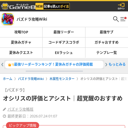
パズドラ攻略Wiki
攻略TOP
最強リーダー
最強サブ
夏休みガチャ
コードギアスコラボ
ガチャおすすめ
夏休みクエスト
EXラッシュ
テンプレ一覧
最強リーダーランキング！夏休みガチャの評価掲載
もっとみる
夏休みガ
1
2
ホーム
パズドラ攻略Wiki
木属性モンスター
オシリスの評価とアシスト｜超覚
【パズドラ】
オシリスの評価とアシスト｜超覚醒のおすすめ
パズドラ攻略班
最終更新日：2026.07.24 01:07
ピックアップ情報