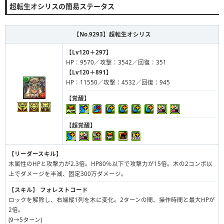
超転生オシリスの簡易ステータス
【No.9293】
超転生オシリス
【Lv120＋297】
HP：9570／攻撃：3542／回復：351
【Lv120＋891】
HP：11550／攻撃：4532／回復：945
【覚醒】
【超覚醒】
【リーダースキル】
木属性のHPと攻撃力が2.3倍。HP80％以下で攻撃力が15倍。木の2コンボ以
上でダメージを半減、固定300万ダメージ。
【スキル】
フォレストコード
ロックを解除し、右端縦1列を木に変化。2ターンの間、操作時間と最大HPが
2倍。
(9→5ターン)