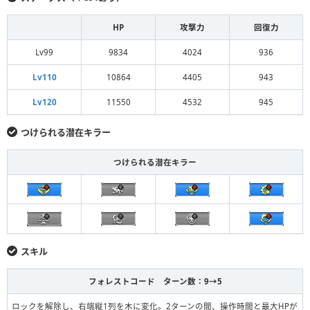
HP
攻撃力
回復力
Lv99
9834
4024
936
Lv110
10864
4405
943
Lv120
11550
4532
945
つけられる潜在キラー
つけられる潜在キラー
スキル
フォレストコード ターン数：9→5
ロックを解除し、右端縦1列を木に変化。2ターンの間、操作時間と最大HPが