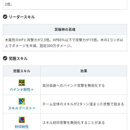
2倍。
リーダースキル
冥穣神の真魂
木属性のHPと攻撃力が2.3倍。HP80％以下で攻撃力が15倍。木の2コンボ以
上でダメージを半減、固定300万ダメージ。
覚醒スキル
覚醒スキル
効果
自分自身へのバインド攻撃を無効化する
バインド耐性＋
チーム全体のスキルが2ターン溜まった状態で始まる
スキルブースト＋
スキル封印攻撃を無効化することがある
封印耐性