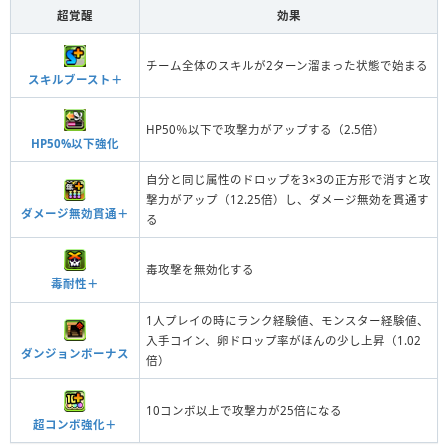
超覚醒
効果
チーム全体のスキルが2ターン溜まった状態で始まる
スキルブースト＋
HP50％以下で攻撃力がアップする（2.5倍）
HP50%以下強化
自分と同じ属性のドロップを3×3の正方形で消すと攻
撃力がアップ（12.25倍）し、ダメージ無効を貫通す
ダメージ無効貫通＋
る
毒攻撃を無効化する
毒耐性＋
1人プレイの時にランク経験値、モンスター経験値、
入手コイン、卵ドロップ率がほんの少し上昇（1.02
ダンジョンボーナス
倍）
10コンボ以上で攻撃力が25倍になる
超コンボ強化＋