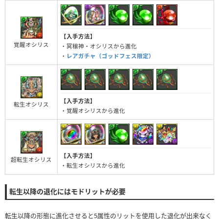
【入手方法】
覚醒オシリス
・冥穣神・オシリスから進化
・
レアガチャ（ゴッドフェス限定）
【入手方法】
転生オシリス
・覚醒オシリスから進化
【入手方法】
超転生オシリス
・転生オシリスから進化
転生以降の退化にはモドリットが必要
転生以降の形態に進化させると5属性のリットを使用した退化が出来なく