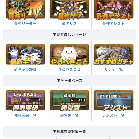
最強リーダー
最強サブ
最強アシスト
▼見てほしいページ
新キャラ評価
やるべきこと
ガチャ一覧
▼データベース
限界突破一覧
超覚醒一覧
アシスト一覧
▼各属性の評価一覧