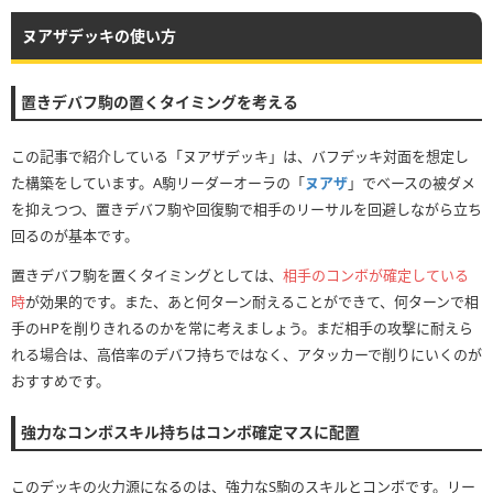
ヌアザデッキの使い方
置きデバフ駒の置くタイミングを考える
この記事で紹介している「ヌアザデッキ」は、バフデッキ対面を想定し
た構築をしています。A駒リーダーオーラの「
ヌアザ
」でベースの被ダメ
を抑えつつ、置きデバフ駒や回復駒で相手のリーサルを回避しながら立ち
回るのが基本です。
置きデバフ駒を置くタイミングとしては、
相手のコンボが確定している
時
が効果的です。また、あと何ターン耐えることができて、何ターンで相
手のHPを削りきれるのかを常に考えましょう。まだ相手の攻撃に耐えら
れる場合は、高倍率のデバフ持ちではなく、アタッカーで削りにいくのが
おすすめです。
強力なコンボスキル持ちはコンボ確定マスに配置
このデッキの火力源になるのは、強力なS駒のスキルとコンボです。リー