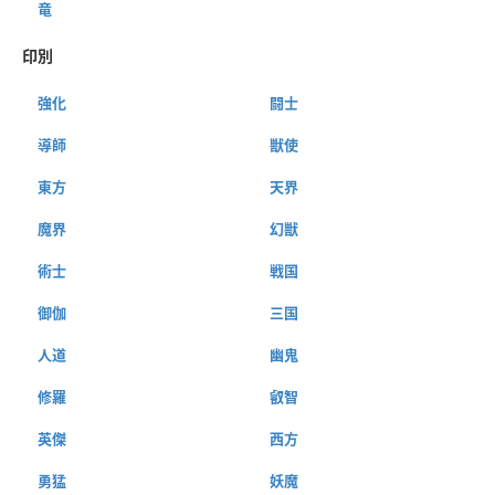
竜
印別
強化
闘士
導師
獣使
東方
天界
魔界
幻獣
術士
戦国
御伽
三国
人道
幽鬼
修羅
叡智
英傑
西方
勇猛
妖魔