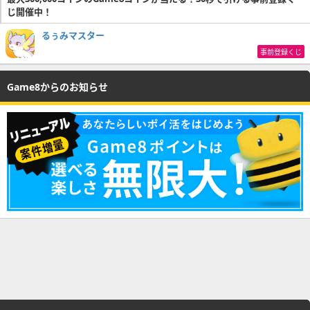
じ開催中！
るぅみマスター
事前登録くじ
Game8からのお知らせ