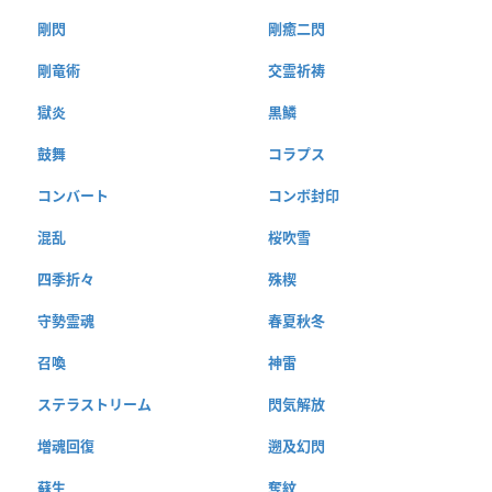
剛閃
剛癒二閃
剛竜術
交霊祈祷
獄炎
黒鱗
鼓舞
コラプス
コンバート
コンボ封印
混乱
桜吹雪
四季折々
殊楔
守勢霊魂
春夏秋冬
召喚
神雷
ステラストリーム
閃気解放
増魂回復
遡及幻閃
蘇生
奪紋