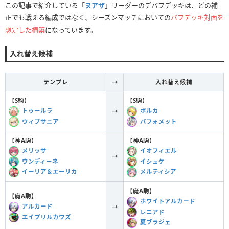
この記事で紹介している「
ヌアザ
」リーダーのデバフデッキは、どの補
正でも戦える編成ではなく、シーズンマッチにおいての
バフデッキ対面を
想定した構築
になっています。
入れ替え候補
テンプレ
→
入れ替え候補
【
S駒
】
【
S駒
】
トゥールラ
ポルカ
→
ウィブサニア
バフォメット
【
神A駒
】
【
神A駒
】
メリッサ
イオフィエル
→
ウンディーネ
イシュケ
イーリア＆エーリカ
メルティシア
【
魔A駒
】
【
魔A駒
】
ホワイトアルカード
アルカード
→
レニアド
エイプリルカワズ
夏ブラジェ