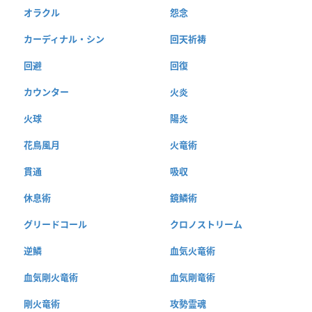
オラクル
怨念
カーディナル・シン
回天祈祷
回避
回復
カウンター
火炎
火球
陽炎
花鳥風月
火竜術
貫通
吸収
休息術
鏡鱗術
グリードコール
クロノストリーム
逆鱗
血気火竜術
血気剛火竜術
血気剛竜術
剛火竜術
攻勢霊魂