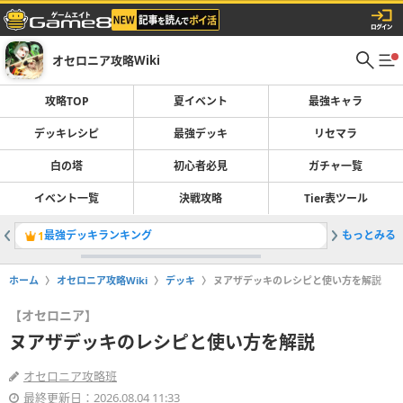
オセロニア攻略Wiki
攻略TOP
夏イベント
最強キャラ
デッキレシピ
最強デッキ
リセマラ
白の塔
初心者必見
ガチャ一覧
イベント一覧
決戦攻略
Tier表ツール
最強デッキランキング
もっとみる
1
2
ホーム
オセロニア攻略Wiki
デッキ
ヌアザデッキのレシピと使い方を解説
【オセロニア】
ヌアザデッキのレシピと使い方を解説
オセロニア攻略班
最終更新日：2026.08.04 11:33