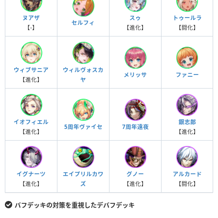
ヌアザ
スゥ
トゥールラ
セルフィ
【-】
【進化】
【闘化】
ウィブサニア
ウィルヴォスカ
メリッサ
ファニー
【進化】
ヤ
イオフィエル
銀志郎
5周年ヴァイセ
7周年遠夜
【進化】
【進化】
イグナーツ
エイプリルカワ
グノー
アルカード
【進化】
ズ
【進化】
【闘化】
バフデッキの対策を重視したデバフデッキ