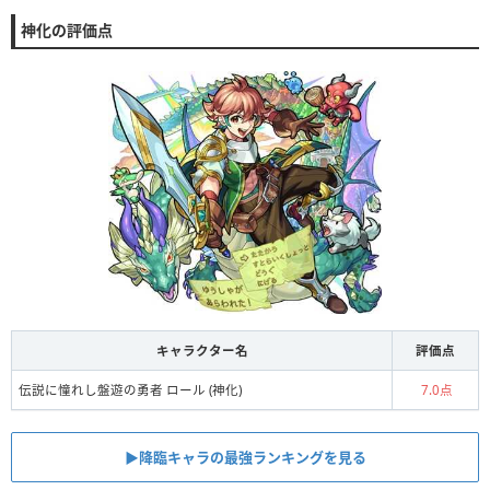
神化の評価点
キャラクター名
評価点
伝説に憧れし盤遊の勇者 ロール (神化)
7.0点
▶︎︎降臨キャラの最強ランキングを見る