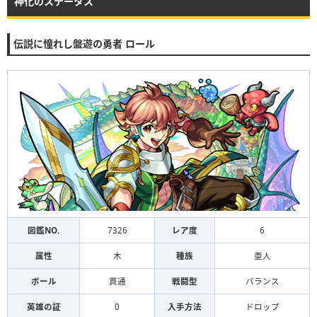
神化のステータス
伝説に憧れし盤遊の勇者 ロール
図鑑NO.
7326
レア度
6
属性
木
種族
亜人
ボール
貫通
戦闘型
バランス
英雄の証
0
入手方法
ドロップ