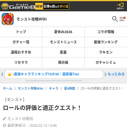
モンスト攻略Wiki
トップ
夏休み2026
コラボ情報
ガチャ一覧
モンストニュース
最強ランキング
運極おすすめ
星墓
ラキモン
リセマラ
掲示板
ガチャシミュ
最強キャラランキングTOP30｜最新版Tier
もっとみる
1
2
ホーム
モンスト攻略Wiki
キャラ
星6降臨
ロールの評価と適正クエスト！
【モンスト】
ロールの評価と適正クエスト！
モンスト攻略班
最終更新日：2026.02.13 13:46