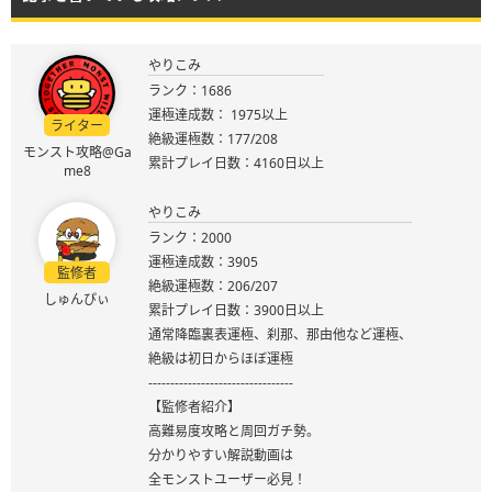
やりこみ
ランク：1686
運極達成数： 1975以上
ライター
絶級運極数：177/208
モンスト攻略@Ga
累計プレイ日数：4160日以上
me8
やりこみ
ランク：2000
運極達成数：3905
監修者
絶級運極数：206/207
しゅんぴぃ
累計プレイ日数：3900日以上
通常降臨裏表運極、刹那、那由他など運極、
絶級は初日からほぼ運極
---------------------------------
【監修者紹介】
高難易度攻略と周回ガチ勢。
分かりやすい解説動画は
全モンストユーザー必見！