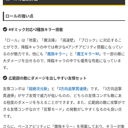
ロールの強い点
4ギミック対応+2種族キラー搭載
「ロール」は「地雷」「魔法陣」「減速壁」「ブロック」に対応するこ
とができ、降臨キャラの中では希少な4アンチアビリティ搭載になってい
るのが魅力です。他にも「
魔族キラー
」と「
魔王キラーM
」で一部の敵に
大ダメージを出せるので、降臨キャラの中でも優秀な性能になっていま
す。
広範囲の敵にダメージを出しやすい友情セット
友情コンボは「
超絶次元斬
」と「
3方向追撃貫通弾
」です。「3方向追撃
貫通弾」がサブ友情で威力が低いものの、どちらの友情コンボも敵にあ
る程度のダメージを与えることができます。また、広範囲の敵に攻撃がで
きる友情コンボなので「反撃モード」の発動がしやすくなるのも良い点
です。
さらに、ベースアビリティに「魔族キラー」を搭載しており、キラー対象