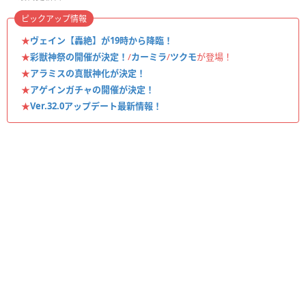
ピックアップ情報
★
ヴェイン【轟絶】が19時から降臨！
★
彩獣神祭の開催が決定！
/
カーミラ
/
ツクモ
が登場！
★
アラミスの真獣神化が決定！
★
アゲインガチャの開催が決定！
★
Ver.32.0アップデート最新情報！