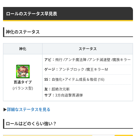
ロールのステータス早見表
神化のステータス
神化
ステータス
アビ：
飛行 /アンチ魔法陣 /アンチ減速壁 /魔族キラー
ゲージ：
アンチブロック /魔王キラーM
SS：
自強化+アイテム成長＆吸収 (16)
貫通タイプ
(バランス型)
友：
超絶次元斬
サブ：
3方向追撃貫通弾
▶︎
詳細なステータスを見る
ロールはどのくらい強い？