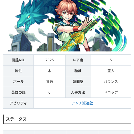
図鑑NO.
7325
レア度
5
属性
木
種族
亜人
ボール
貫通
戦闘型
バランス
英雄の証
0
入手方法
ドロップ
アビリティ
アンチ減速壁
ステータス