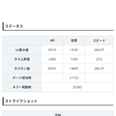
ステータス
HP
攻撃
スピード
Lv最大値
18131
13181
260.87
タス上昇値
2460
1300
25.5
タスカン値
20591
14481
286.37
ゲージ成功時
21722
キラー発動時
32583
ストライクショット
霊剣