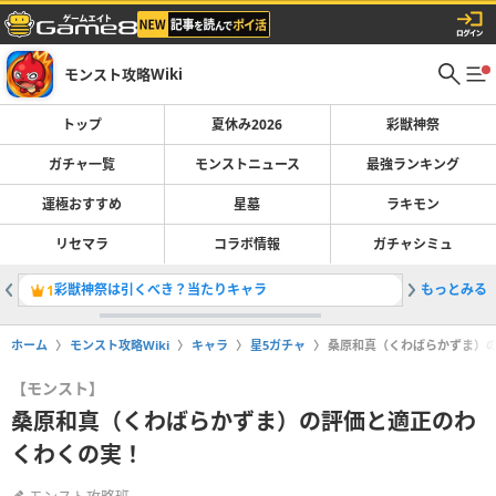
モンスト攻略Wiki
トップ
夏休み2026
彩獣神祭
ガチャ一覧
モンストニュース
最強ランキング
運極おすすめ
星墓
ラキモン
リセマラ
コラボ情報
ガチャシミュ
彩獣神祭は引くべき？当たりキャラ
もっとみる
最強キャラ
1
2
ホーム
モンスト攻略Wiki
キャラ
星5ガチャ
桑原和真（くわばらかずま）
【モンスト】
桑原和真（くわばらかずま）の評価と適正のわ
くわくの実！