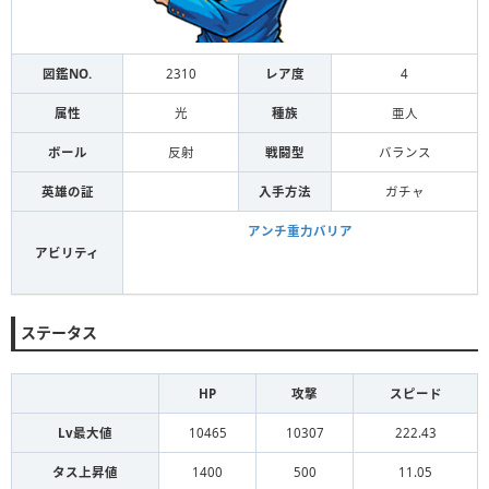
図鑑NO.
2310
レア度
4
属性
光
種族
亜人
ボール
反射
戦闘型
バランス
英雄の証
入手方法
ガチャ
アンチ重力バリア
アビリティ
ステータス
HP
攻撃
スピード
Lv最大値
10465
10307
222.43
タス上昇値
1400
500
11.05