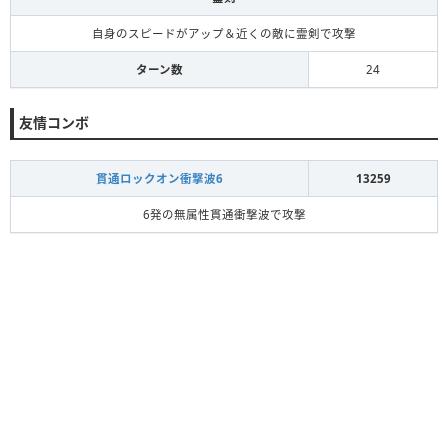
自身のスピードがアップ＆近くの敵に霊剣で攻撃
ターン数
24
友情コンボ
貫通ロックオン衝撃波6
13259
6発の無属性貫通衝撃波で攻撃