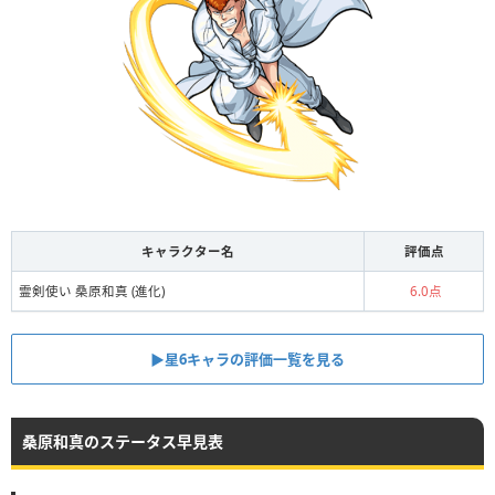
キャラクター名
評価点
霊剣使い 桑原和真 (進化)
6.0点
▶星6キャラの評価一覧を見る
桑原和真のステータス早見表