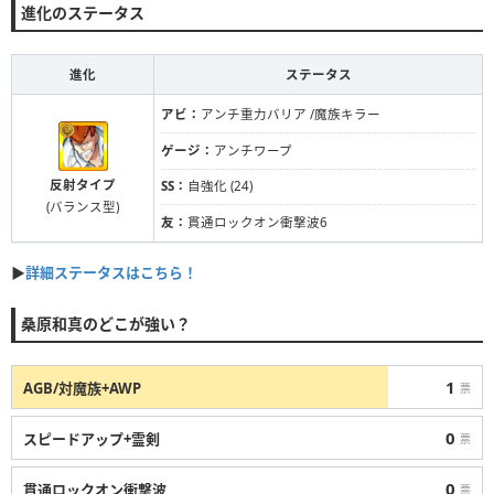
進化のステータス
進化
ステータス
アビ：
アンチ重力バリア /魔族キラー
ゲージ：
アンチワープ
反射タイプ
SS：
自強化 (24)
(バランス型)
友：
貫通ロックオン衝撃波6
▶
詳細ステータスはこちら！
桑原和真のどこが強い？
1
AGB/対魔族+AWP
票
0
スピードアップ+霊剣
票
0
貫通ロックオン衝撃波
票