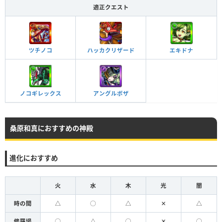
適正クエスト
ツチノコ
ハッカクリザード
エキドナ
ノコギレックス
アングルボザ
桑原和真におすすめの神殿
進化におすすめ
火
水
木
光
闇
時の間
△
◯
△
✕
△
修羅場
◯
△
◯
✕
◯