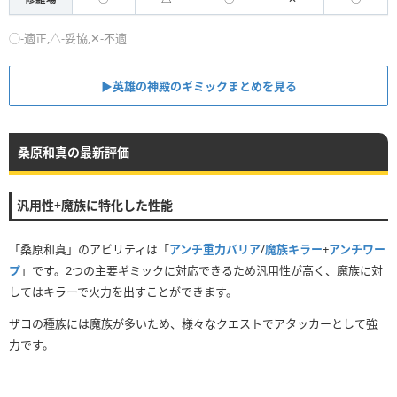
◯-適正,△-妥協,✕-不適
▶英雄の神殿のギミックまとめを見る
桑原和真の最新評価
汎用性+魔族に特化した性能
「桑原和真」のアビリティは「
アンチ重力バリア
/
魔族キラー
+
アンチワー
プ
」です。2つの主要ギミックに対応できるため汎用性が高く、魔族に対
してはキラーで火力を出すことができます。
ザコの種族には魔族が多いため、様々なクエストでアタッカーとして強
力です。