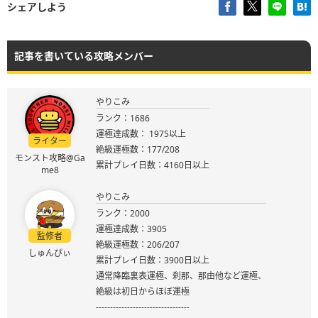
シェアしよう
記事を書いている攻略メンバー
やりこみ
ランク：1686
運極達成数： 1975以上
ライター
絶級運極数：177/208
モンスト攻略@Ga
累計プレイ日数：4160日以上
me8
やりこみ
ランク：2000
運極達成数：3905
監修者
絶級運極数：206/207
しゅんぴぃ
累計プレイ日数：3900日以上
通常降臨裏表運極、刹那、那由他など運極、
絶級は初日からほぼ運極
---------------------------------