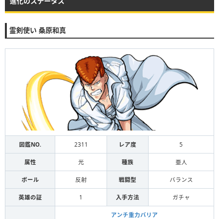
進化のステータス
霊剣使い 桑原和真
図鑑NO.
2311
レア度
5
属性
光
種族
亜人
ボール
反射
戦闘型
バランス
英雄の証
1
入手方法
ガチャ
アンチ重力バリア