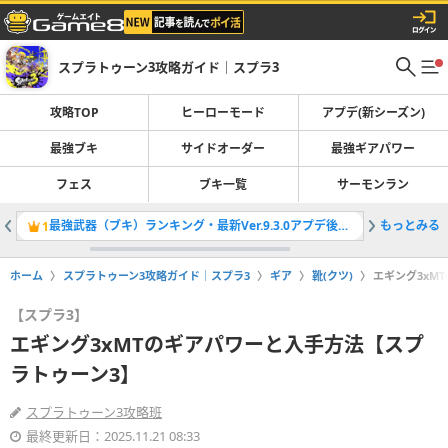
スプラトゥーン3攻略ガイド｜スプラ3
攻略TOP
ヒーローモード
アプデ(新シーズン)
最強ブキ
サイドオーダー
最強ギアパワー
フェス
ブキ一覧
サーモンラン
最強武器（ブキ）ランキング・最新Ver.9.3.0アプデ後環境
もっとみる
サーモン
1
2
ホーム
スプラトゥーン3攻略ガイド｜スプラ3
ギア
靴(クツ)
エギング3xM
【スプラ3】
エギング3xMTのギアパワーと入手方法【スプ
ラトゥーン3】
スプラトゥーン3攻略班
最終更新日：2025.11.21 08:33