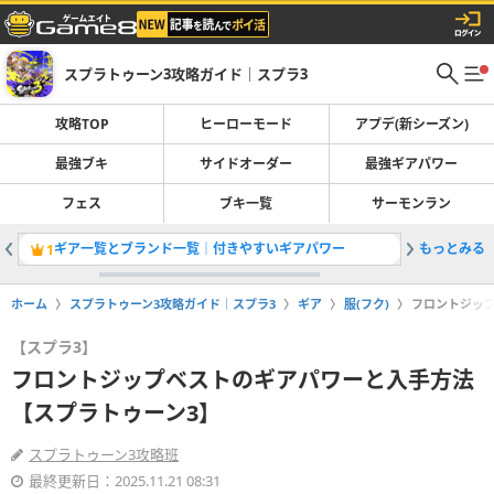
スプラトゥーン3攻略ガイド｜スプラ3
攻略TOP
ヒーローモード
アプデ(新シーズン)
最強ブキ
サイドオーダー
最強ギアパワー
フェス
ブキ一覧
サーモンラン
ギア一覧とブランド一覧｜付きやすいギアパワー
もっとみる
ランクと
1
2
ホーム
スプラトゥーン3攻略ガイド｜スプラ3
ギア
服(フク)
フロントジッ
【スプラ3】
フロントジップベストのギアパワーと入手方法
【スプラトゥーン3】
スプラトゥーン3攻略班
最終更新日：2025.11.21 08:31