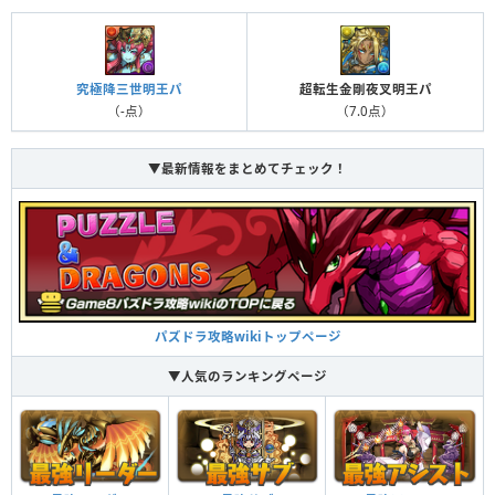
究極降三世明王パ
超転生金剛夜叉明王パ
（-点）
（7.0点）
▼最新情報をまとめてチェック！
パズドラ攻略wikiトップページ
▼人気のランキングページ