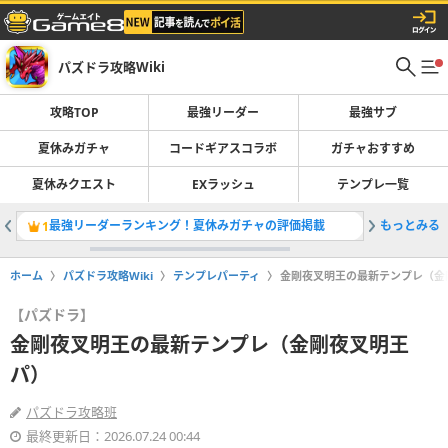
パズドラ攻略Wiki
攻略TOP
最強リーダー
最強サブ
夏休みガチャ
コードギアスコラボ
ガチャおすすめ
夏休みクエスト
EXラッシュ
テンプレ一覧
最強リーダーランキング！夏休みガチャの評価掲載
もっとみる
テンプレ
1
2
ホーム
パズドラ攻略Wiki
テンプレパーティ
金剛夜叉明王の最新テンプレ（金
【パズドラ】
金剛夜叉明王の最新テンプレ（金剛夜叉明王
パ）
パズドラ攻略班
最終更新日：2026.07.24 00:44