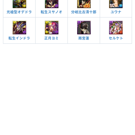
光槍型オデドラ
転生スサノオ
分岐比古清十郎
ユウナ
転生インドラ
雨宮蓮
セルケト
正月ヨミ