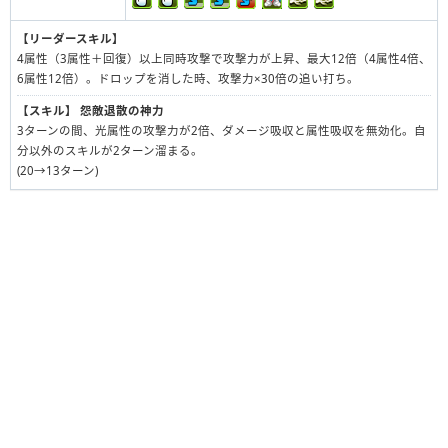
【リーダースキル】
4属性（3属性＋回復）以上同時攻撃で攻撃力が上昇、最大12倍（4属性4倍、
6属性12倍）。ドロップを消した時、攻撃力×30倍の追い打ち。
【スキル】
怨敵退散の神力
3ターンの間、光属性の攻撃力が2倍、ダメージ吸収と属性吸収を無効化。自
分以外のスキルが2ターン溜まる。
(20→13ターン)