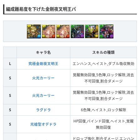
編成難易度を下げた金剛夜叉明王パ
キャラ名
スキルの種類
L
究極金剛夜叉明王
エンハンス,ヘイスト,ダブル吸収無効
覚醒無効回復,5色陣,ロック解除,消去
S
火光カーリー
不可回復,割合ダメージ
覚醒無効回復,5色陣,ロック解除,消去
S
火光カーリー
不可回復,割合ダメージ
S
ラグドラ
6色陣,ヘイスト,ロック解除
HP回復,バインド回復,ヘイスト,覚醒
S
光槍型オデドラ
無効回復
ドロップ強化,割合ダメージ,エンハン