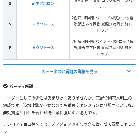
通常変換,目覚め,ロック解除,エンハ
S
転生アポロン
ンス
2色陣,HP回復,バインド回復,ロック解
S
ヨグソトース
除,消去不可回復,覚醒無効回復,釘ド
ロップ
2色陣,HP回復,バインド回復,ロック解
F
ヨグソトース
除,消去不可回復,覚醒無効回復,釘ド
ロップ
ステータスと覚醒の詳細を見る
HP
回復力
パーティ解説
（+297）
（+297）
リーダーとしての適性はあまり高くありませんが、覚醒金剛夜叉明王の
リーダースキル
26508
2179
編成です。追加攻撃が不要なので高難易度ダンジョンに登場するような、
適用前
（32448）
（3961）
無効貫通と根性を合わせ持つ敵に強いのが魅力です。
リーダースキル
26508
2179
アポロンは自由枠なので、ダンジョンのギミックに合わせて変更しましょ
適用後
（32448）
（3961）
う。