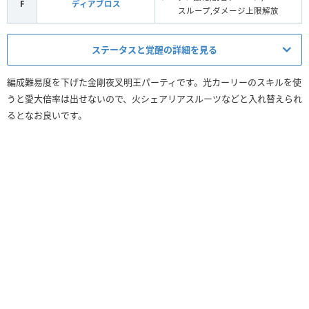
F
ディアブロス
スループ,ダメージ上限解放
ステータスと覚醒の詳細を見る
HP
回復力
編成難易度を下げた金剛夜叉明王パーティです。光カーリーのスキルを使
（+297）
（+297）
うと愛大倍率は出せないので、火シェアリアスルーツなどと入れ替えられ
るとなお良いです。
リーダースキル
25053
2862
適用前
（30993）
（4644）
リーダースキル
25053
2862
適用後
（30993）
（4644）
覚醒スキル
×11
×6
×5
×10
×1
×1
×1
×2