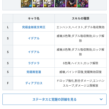
キャラ名
スキルの種類
L
究極金剛夜叉明王
エンハンス,ヘイスト,ダブル吸収無効
威嚇,6色陣,ダブル吸収無効,ロック解
S
イデアル
除
威嚇,6色陣,ダブル吸収無効,ロック解
S
イデアル
除
S
ラグドラ
6色陣,ヘイスト,ロック解除
S
究極雨宮蓮
威嚇,バインド回復,覚醒無効回復
ドロップ強化,割合ダメージ,エンハン
F
ディアブロス
スループ,ダメージ上限解放
ステータスと覚醒の詳細を見る