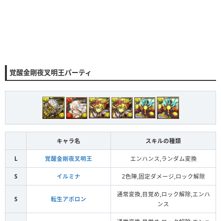
覚醒金剛夜叉明王パーティ
キャラ名
スキルの種類
L
覚醒金剛夜叉明王
エンハンス,ランダム変換
S
イルミナ
2色陣,固定ダメージ,ロック解除
通常変換,目覚め,ロック解除,エンハ
S
転生アポロン
ンス