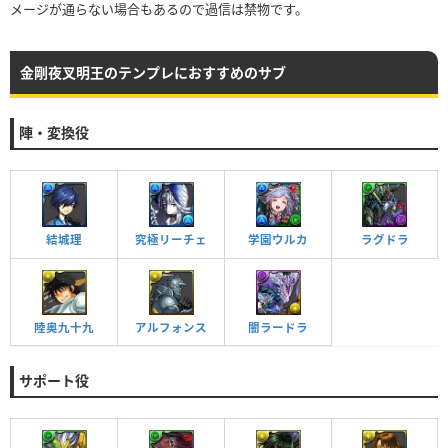
メージが通らない場合もあるので過信は禁物です。
金剛夜叉明王のテンプレにおすすめのサブ
陣・変換役
結城理
究極リーチェ
ラグドラ
学園ウルカ
陸奥九十九
アルフォンス
闇ラードラ
サポート役