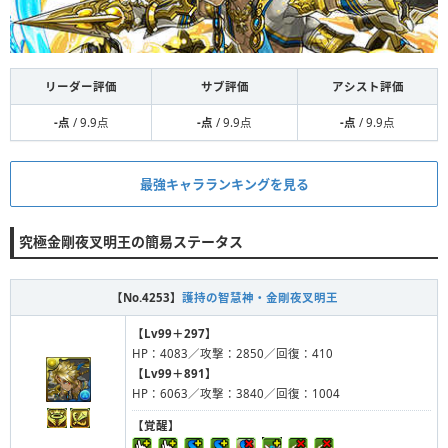
リーダー評価
サブ評価
アシスト評価
-点
/ 9.9点
-点
/ 9.9点
-点
/ 9.9点
最強キャラランキングを見る
究極金剛夜叉明王の簡易ステータス
【No.4253】
護持の智慧神・金剛夜叉明王
【Lv99＋297】
HP：4083／攻撃：2850／回復：410
【Lv99＋891】
HP：6063／攻撃：3840／回復：1004
【覚醒】