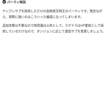
HP
回復力
パーティ解説
（+297）
（+297）
テンプレサブを採用しただけの金剛夜叉明王のパーティです。残念なが
リーダースキル
25703
4180
ら、実際に強いのはこういった編成になってしまいます。
適用前
（31643）
（5962）
追加攻撃は不要なので雨宮蓮は火枠として、ラグドラはHP要員として採
リーダースキル
25703
4180
用しているだけなので、ダンジョンに応じて適宜サブを変更しましょう。
適用後
（31643）
（5962）
覚醒スキル
×8
×6
×1
×8
×1
×1
×1
×9
×1
×4