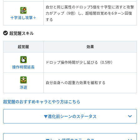
自分と同じ属性のドロップ5個を十字型に消すと攻撃
力がアップ（9倍）し、超暗闇目覚めを6ターン回復
十字消し攻撃＋
する
超覚醒スキル
超覚醒
効果
ドロップ操作時間が少し延びる（0.5秒）
操作時間延長
自分自身への超重力効果を緩和する
浮遊
超覚醒のおすすめキャラとやり方はこちら
▼進化前シーンのステータス