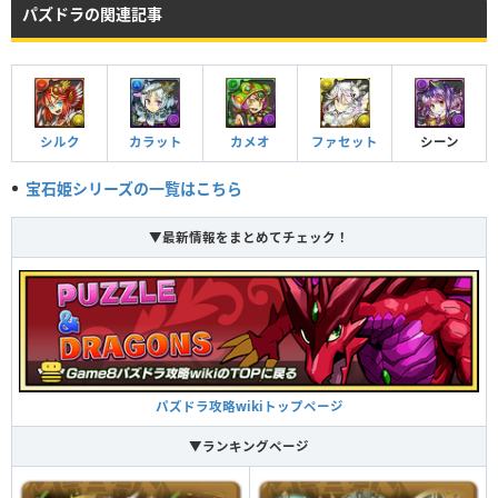
Lv99
3205
1345
238
HP
攻撃力
回復力
パズドラの関連記事
Lv99
2492
1093
403
HP
攻撃力
回復力
Lv99
4195
1840
535
シルク
カラット
カメオ
ファセット
シーン
つけられる潜在キラー
宝石姫シリーズの一覧はこちら
つけられる潜在キラー
▼最新情報をまとめてチェック！
沈着のアレキサンドライト ターン数：19→7
5ターンの間、チーム内の操作時間延長の覚醒数に応じて攻撃力が上昇（1＋
0.4×覚醒数）。（操作時間延長＋は2個分で加算）自分以外のスキルが1ター
パズドラ攻略wikiトップページ
ン溜まる。
沈着のアレキサンドライト ターン数：19→7
▼ランキングページ
5ターンの間、チーム内の操作時間延長の覚醒数に応じて攻撃力が上昇（1＋
0.4×覚醒数）。（操作時間延長＋は2個分で加算）自分以外のスキルが1ター