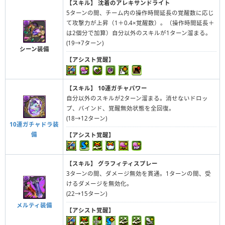
【スキル】
沈着のアレキサンドライト
5ターンの間、チーム内の操作時間延長の覚醒数に応じ
て攻撃力が上昇（1＋0.4×覚醒数）。（操作時間延長＋
は2個分で加算）自分以外のスキルが1ターン溜まる。
(19→7ターン)
シーン装備
【アシスト覚醒】
【スキル】
10連ガチャパワー
自分以外のスキルが2ターン溜まる。消せないドロッ
プ、バインド、覚醒無効状態を全回復。
(18→12ターン)
10連ガチャドラ装
備
【アシスト覚醒】
【スキル】
グラフィティスプレー
3ターンの間、ダメージ無効を貫通。1ターンの間、受
けるダメージを無効化。
(22→15ターン)
メルティ装備
【アシスト覚醒】