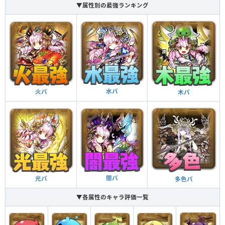
1人プレイの時にランク経験値、モンスター経験値、
▼属性別の最強ランキング
入手コイン、卵ドロップ率がほんの少し上昇（1.02
ダンジョンボーナス
倍）
水パ
火パ
木パ
闇パ
光パ
多色パ
▼各属性のキャラ評価一覧