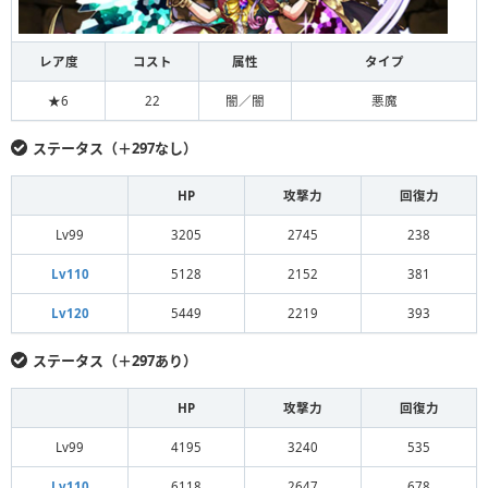
レア度
コスト
属性
タイプ
★6
22
闇／闇
悪魔
ステータス（＋297なし）
HP
攻撃力
回復力
Lv99
3205
2745
238
Lv110
5128
2152
381
Lv120
5449
2219
393
ステータス（＋297あり）
HP
攻撃力
回復力
Lv99
4195
3240
535
Lv110
6118
2647
678