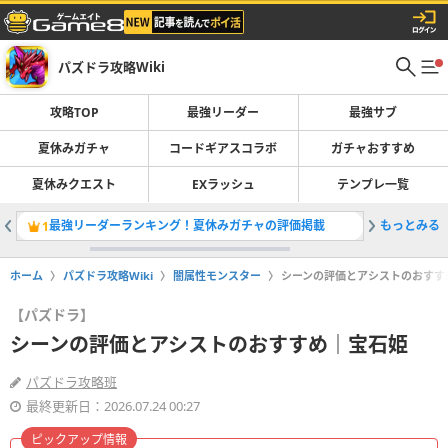
パズドラ攻略Wiki
攻略TOP
最強リーダー
最強サブ
夏休みガチャ
コードギアスコラボ
ガチャおすすめ
夏休みクエスト
EXラッシュ
テンプレ一覧
最強リーダーランキング！夏休みガチャの評価掲載
もっとみる
夏休みガ
1
2
ホーム
パズドラ攻略Wiki
闇属性モンスター
シーンの評価とアシストのおすす
【パズドラ】
シーンの評価とアシストのおすすめ｜宝石姫
パズドラ攻略班
最終更新日：2026.07.24 00:27
ピックアップ情報