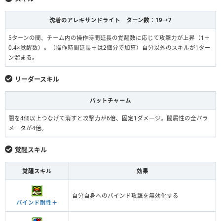
沈着のアレキサンドライト ターン数：19→7
5ターンの間、チーム内の操作時間延長の覚醒数に応じて攻撃力が上昇（1＋
0.4×覚醒数）。（操作時間延長＋は2個分で加算）自分以外のスキルが1ター
ン溜まる。
リーダースキル
バットチャーム
闇を4個以上つなげて消すと攻撃力が6倍、固定1ダメージ。闇属性の全パラ
メータが4倍。
覚醒スキル
覚醒スキル
効果
自分自身へのバインド攻撃を無効化する
バインド耐性＋