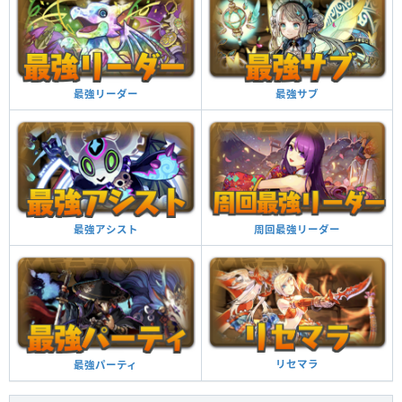
ン溜まる。
バットチャーム
闇属性の全パラメータが1.5倍。闇を4個以上つなげて消すと攻撃力が上昇、
最大8倍。
覚醒スキル
効果
最強サブ
最強リーダー
他のモンスターにアシストすると自分の覚醒スキル
が付与される
覚醒アシスト
HPが500アップする
HP強化
周回最強リーダー
最強アシスト
回復力が200アップする
回復強化
闇属性の敵から受けるダメージを軽減する（7％）
闇ダメージ軽減
ドロップ操作時間が延びる（1秒）
リセマラ
最強パーティ
操作時間延長＋