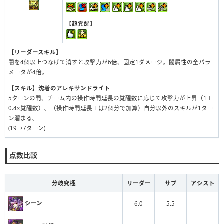
【超覚醒】
【リーダースキル】
闇を4個以上つなげて消すと攻撃力が6倍、固定1ダメージ。闇属性の全パラ
メータが4倍。
【スキル】
沈着のアレキサンドライト
5ターンの間、チーム内の操作時間延長の覚醒数に応じて攻撃力が上昇（1＋
0.4×覚醒数）。（操作時間延長＋は2個分で加算）自分以外のスキルが1ター
ン溜まる。
(19→7ターン)
点数比較
分岐究極
リーダー
サブ
アシスト
シーン
6.0
5.5
-