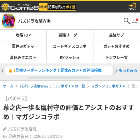
パズドラ攻略Wiki
攻略TOP
最強リーダー
最強サブ
夏休みガチャ
コードギアスコラボ
ガチャおすすめ
夏休みクエスト
EXラッシュ
テンプレ一覧
最強リーダーランキング！夏休みガチャの評価掲載
もっとみる
コードギ
1
2
ホーム
パズドラ攻略Wiki
コラボガチャの一覧
マガジンコラボガチャ
幕之
【パズドラ】
幕之内一歩＆鷹村守の評価とアシストのおすす
め｜マガジンコラボ
パズドラ攻略班
最終更新日：2026.07.24 01:59