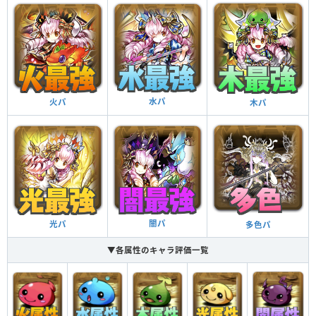
水パ
火パ
木パ
闇パ
光パ
多色パ
▼各属性のキャラ評価一覧