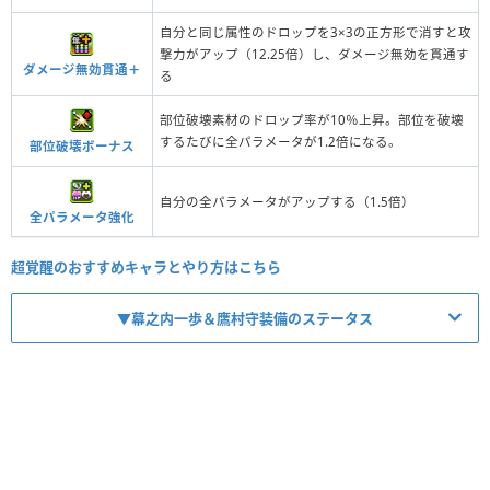
自分と同じ属性のドロップを3×3の正方形で消すと攻
撃力がアップ（12.25倍）し、ダメージ無効を貫通す
ダメージ無効貫通＋
る
部位破壊素材のドロップ率が10％上昇。部位を破壊
するたびに全パラメータが1.2倍になる。
部位破壊ボーナス
自分の全パラメータがアップする（1.5倍）
全パラメータ強化
超覚醒のおすすめキャラとやり方はこちら
▼幕之内一歩＆鷹村守装備のステータス
【No.11944】はじめの一歩のコラボ単行本【幕之内一歩＆鷹村守】