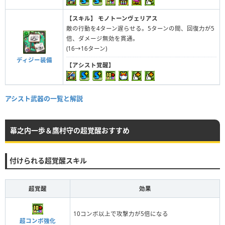
【スキル】
モノトーンヴェリアス
敵の行動を4ターン遅らせる。5ターンの間、回復力が5
倍、ダメージ無効を貫通。
(16→16ターン)
ディジー装備
【アシスト覚醒】
アシスト武器の一覧と解説
幕之内一歩＆鷹村守の超覚醒おすすめ
付けられる超覚醒スキル
超覚醒
効果
10コンボ以上で攻撃力が5倍になる
超コンボ強化