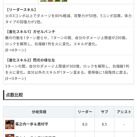
【リーダースキル】
火の3コンボ以上でダメージを80％軽減、攻撃力が50倍、5コンボ加算。体力
タイプの回復力が2倍。
【進化スキル1】
ガゼルパンチ
敵の行動を1ターン遅らせ、1ターンの間、自分のダメージ上限値が200億。
ロックを解除し、右端縦1列を火に変化。スキルが進化。
(8→4ターン)
【進化スキル2】
閃光の様な左
3ターンの間、自分のダメージ上限値が300億。ロックを解除し、右端縦1列
を火に変化。自分以外のスキルが1ターン溜まる。使用後に1段階目に戻る。
(3→3ターン)
点数比較
分岐究極
リーダー
サブ
アシスト
幕之内一歩＆鷹村守
8.0
8.5
-