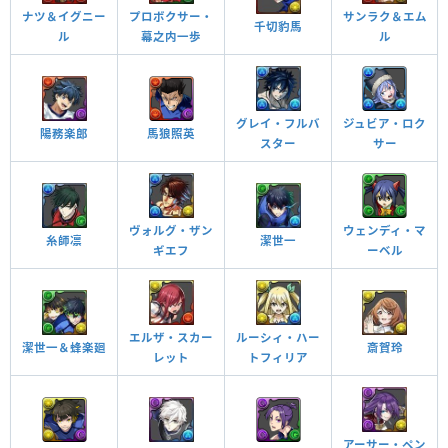
ナツ＆イグニー
プロボクサー・
サンラク＆エム
千切豹馬
ル
幕之内一歩
ル
ダンジョン潜入中、副属性が火属性に変更される
（ダメージは攻撃力の15％分）
副属性変更・火
ダンジョン潜入中、体力タイプが追加される
グレイ・フルバ
ジュビア・ロク
体力タイプ追加
陽務楽郎
馬狼照英
スター
サー
チーム全体のスキルが1ターン溜まった状態で始まる
スキルブースト
7コンボ以上で攻撃力が2倍、14コンボ以上で攻撃力
ヴォルグ・ザン
ウェンディ・マ
糸師凛
潔世一
が3倍になる
ギエフ
ーベル
コンボ強化
7コンボ以上で攻撃力が2倍、14コンボ以上で攻撃力
が3倍になる
コンボ強化
エルザ・スカー
ルーシィ・ハー
潔世一＆蜂楽廻
斎賀玲
レット
トフィリア
チームのHPが5％アップする
チームHP強化
ドロップ操作時間が延びる（1秒）
アーサー・ペン
操作時間延長＋