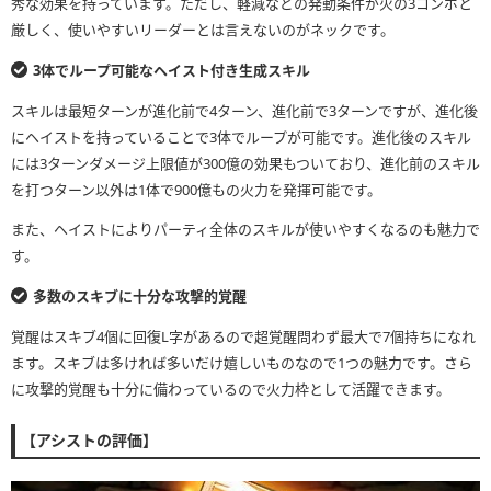
秀な効果を持っています。ただし、軽減などの発動条件が火の3コンボと
厳しく、使いやすいリーダーとは言えないのがネックです。
3体でループ可能なヘイスト付き生成スキル
スキルは最短ターンが進化前で4ターン、進化前で3ターンですが、進化後
にヘイストを持っていることで3体でループが可能です。進化後のスキル
には3ターンダメージ上限値が300億の効果もついており、進化前のスキル
を打つターン以外は1体で900億もの火力を発揮可能です。
また、ヘイストによりパーティ全体のスキルが使いやすくなるのも魅力で
す。
多数のスキブに十分な攻撃的覚醒
覚醒はスキブ4個に回復L字があるので超覚醒問わず最大で7個持ちになれ
ます。スキブは多ければ多いだけ嬉しいものなので1つの魅力です。さら
に攻撃的覚醒も十分に備わっているので火力枠として活躍できます。
【アシストの評価】