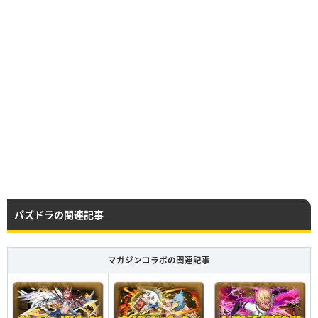
レア度
コスト
属性
タイプ
★10
100
火
体力
HP
攻撃力
回復力
パズドラの関連記事
Lv99
7150
3370
10
マガジンコラボの関連記事
HP
攻撃力
回復力
Lv99
8140
3865
307