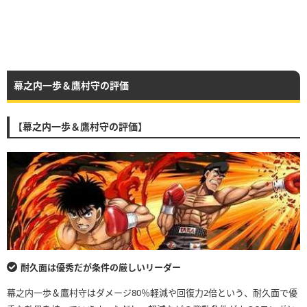
幕之内一歩＆鷹村守の評価
【幕之内一歩＆鷹村守の評価】
耐久面は優秀だが条件の厳しいリーダー
幕之内一歩＆鷹村守はダメージ80％軽減や回復力2倍という、耐久面で優