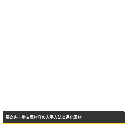
幕之内一歩＆鷹村守の入手方法と進化素材