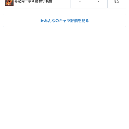
幕之内一歩＆鷹村守装備
-
-
8.5
▶︎みんなのキャラ評価を見る