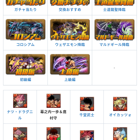
ガチャ当たり
交換おすすめ
士道龍聖降臨
つけられる潜在キラー
コロシアム
ウェザエモン降臨
マルドギール降臨
-
王様の力を見せてやる！！ ターン数：15→15
初級編
上級編
3ターンの間、ダメージ吸収と属性吸収を無効化、ダメージ無効を貫通。敵の
行動を3ターンを遅らせる。
ナツ・ドラグニ
幕之内一歩＆鷹
千堂武士
オイカッツォ
ル
村守
覚醒スキル
効果
他のモンスターにアシストすると自分の覚醒スキル
が付与される
覚醒アシスト