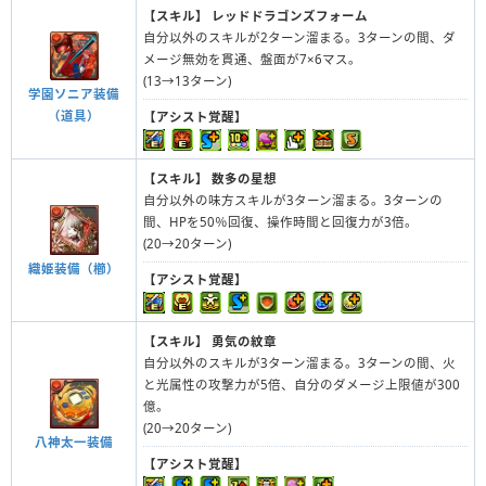
【スキル】
レッドドラゴンズフォーム
自分以外のスキルが2ターン溜まる。3ターンの間、ダ
メージ無効を貫通、盤面が7×6マス。
(13→13ターン)
学園ソニア装備
（道具）
【アシスト覚醒】
【スキル】
数多の星想
自分以外の味方スキルが3ターン溜まる。3ターンの
間、HPを50％回復、操作時間と回復力が3倍。
(20→20ターン)
織姫装備（櫛）
【アシスト覚醒】
【スキル】
勇気の紋章
自分以外のスキルが3ターン溜まる。3ターンの間、火
と光属性の攻撃力が5倍、自分のダメージ上限値が300
億。
(20→20ターン)
八神太一装備
【アシスト覚醒】