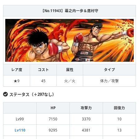
【No.11943】幕之内一歩＆鷹村守
レア度
コスト
属性
タイプ
★9
45
火／火
体力／攻撃
ステータス（＋297なし）
HP
攻撃力
回復力
Lv99
7150
3370
10
Lv110
9295
4381
13