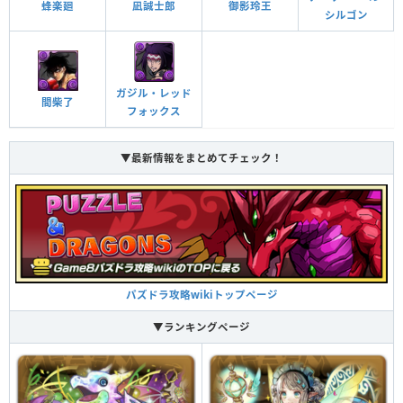
蜂楽廻
凪誠士郎
御影玲王
シルゴン
ガジル・レッド
間柴了
フォックス
▼最新情報をまとめてチェック！
パズドラ攻略wikiトップページ
▼ランキングページ